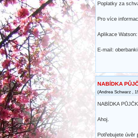
Poplatky za schvá
Pro více informac
Aplikace Watson:
E-mail: oberban
NABÍDKA PŮJ
(
Andrea Schwarz
,
1
NABÍDKA PŮJČK
Ahoj.
Potřebujete úvěr 