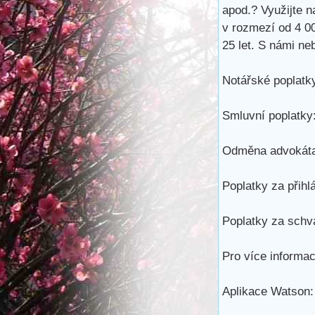
apod.? Využijte n
v rozmezí od 4 0
25 let. S námi ne
Notářské poplatky
Smluvní poplatky:
Odměna advokáta
Poplatky za přihl
Poplatky za schvá
Pro více informac
Aplikace Watson: