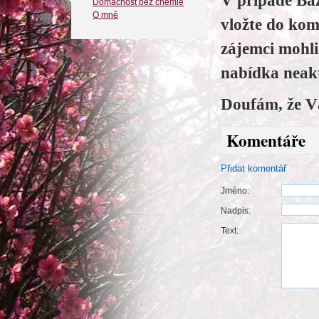
V případě Baz
Domácnost bez chemie
O mně
vložte do kom
zájemci mohl
nabídka neakt
Doufám, že V
Komentáře
Přidat komentář
Jméno:
Nadpis:
Text: