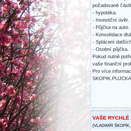
požadované částk
- hypotéka.
- Investiční úvěr.
- Půjčka na auto.
- Konsolidace dlu
- Splácení dalšíc
- Osobní půjčka.
Pokud nutně potř
vaše finanční pro
Pro více informac
SKOPIK.PUJCK
VAŠE RYCHLÉ 
(
VLADIMÍR ŠKOPÍK