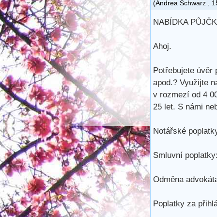
(
Andrea Schwarz
,
1
NABÍDKA PŮJČK
Ahoj.
Potřebujete úvěr 
apod.? Využijte n
v rozmezí od 4 0
25 let. S námi ne
Notářské poplatky
Smluvní poplatky:
Odměna advokáta
Poplatky za přihl