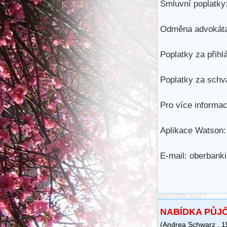
Smluvní poplatky:
Odměna advokáta
Poplatky za přihl
Poplatky za schvá
Pro více informac
Aplikace Watson:
E-mail: oberban
NABÍDKA PŮJ
(
Andrea Schwarz
,
1