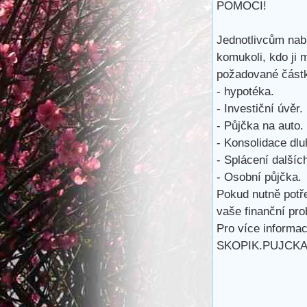
POMOCI!
Jednotlivcům nab
komukoli, kdo ji 
požadované částk
- hypotéka.
- Investiční úvěr.
- Půjčka na auto.
- Konsolidace dlu
- Splácení dalšíc
- Osobní půjčka.
Pokud nutně potř
vaše finanční pro
Pro více informac
SKOPIK.PUJCK