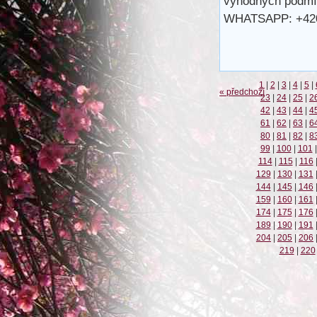
výhodných podmín
WHATSAPP: +42
1
|
2
|
3
|
4
|
5
|
« předchozí
23
|
24
|
25
|
2
42
|
43
|
44
|
4
61
|
62
|
63
|
6
80
|
81
|
82
|
8
99
|
100
|
101
|
114
|
115
|
116
129
|
130
|
131
144
|
145
|
146
159
|
160
|
161
174
|
175
|
176
189
|
190
|
191
204
|
205
|
206
219
|
220