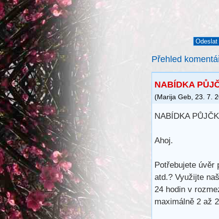
Přehled komentá
NABÍDKA PŮJČ
(
Marija Geb
,
23. 7. 
NABÍDKA PŮJČK
Ahoj.
Potřebujete úvěr 
atd.? Využijte na
24 hodin v rozme
maximálně 2 až 25