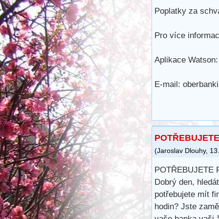
Poplatky za schvá
Pro více informac
Aplikace Watson:
E-mail: oberban
POTŘEBUJETE
(
Jaroslav Dlouhy
,
13
POTŘEBUJETE 
Dobrý den, hledá
potřebujete mít 
hodin? Jste zamě
vaše banka vaši ž