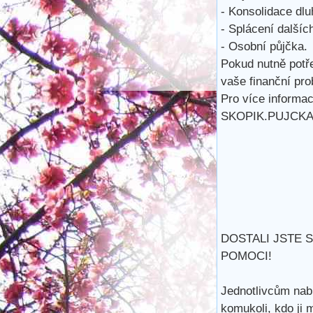
- Konsolidace dlu
- Splácení dalšíc
- Osobní půjčka.
Pokud nutně potř
vaše finanční pro
Pro více informac
SKOPIK.PUJCK
DOSTALI JSTE 
POMOCI!
Jednotlivcům nab
komukoli, kdo ji 