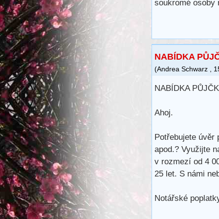
soukromé osoby n
NABÍDKA PŮJ
(
Andrea Schwarz
,
1
NABÍDKA PŮJČK
Ahoj.
Potřebujete úvěr 
apod.? Využijte n
v rozmezí od 4 0
25 let. S námi ne
Notářské poplatky