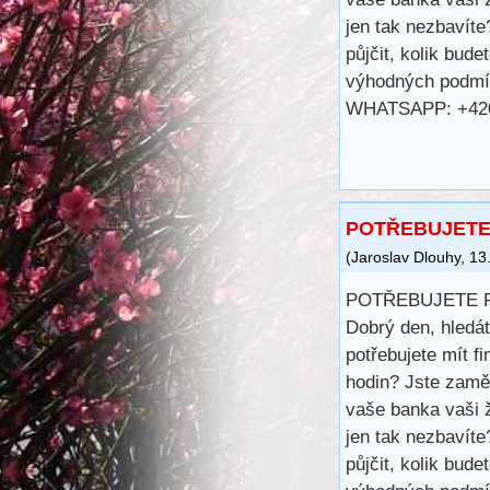
jen tak nezbavít
půjčit, kolik bud
výhodných podmín
WHATSAPP: +42
POTŘEBUJETE
(
Jaroslav Dlouhy
,
13
POTŘEBUJETE 
Dobrý den, hledá
potřebujete mít 
hodin? Jste zamě
vaše banka vaši ž
jen tak nezbavít
půjčit, kolik bud