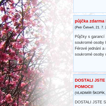
půjčka zdarma 
(
Petr Četveň
,
21. 7.
Půjčky s garancí 
soukromé osoby b
Férové ​​jednání 
soukromé osoby n
DOSTALI JSTE
POMOCI!
(
VLADIMÍR ŠKOPÍK
DOSTALI JSTE 