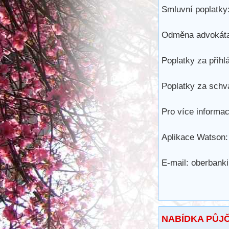
Smluvní poplatky:
Odměna advokáta
Poplatky za přihl
Poplatky za schvá
Pro více informac
Aplikace Watson:
E-mail: oberban
NABÍDKA PŮJ