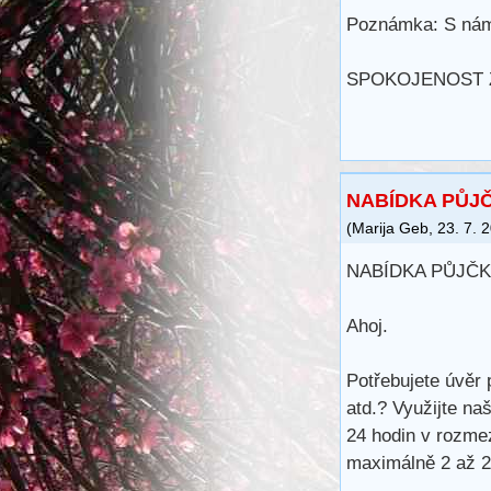
Poznámka: S námi
SPOKOJENOST Z
NABÍDKA PŮJČ
(
Marija Geb
,
23. 7. 
NABÍDKA PŮJČK
Ahoj.
Potřebujete úvěr 
atd.? Využijte na
24 hodin v rozme
maximálně 2 až 25