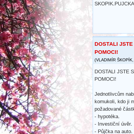
SKOPIK.PUJCK
DOSTALI JSTE
POMOCI!
(
VLADIMÍR ŠKOPÍK
DOSTALI JSTE 
POMOCI!
Jednotlivcům nab
komukoli, kdo ji 
požadované částk
- hypotéka.
- Investiční úvěr.
- Půjčka na auto.