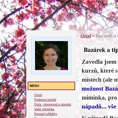
Úvod
»
Bazárek a t
Bazárek a tip
Zavedla jsem
kurzů, které 
místech (ale 
MENU
možnost Baz
Úvod
miminka, pro
Podpora početí
Dula - doprovod u porodu
nápadů... vše 
Vaše miminka
Porodní příběhy