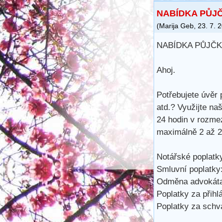
NABÍDKA PŮJČ
(
Marija Geb
,
23. 7. 
NABÍDKA PŮJČK
Ahoj.
Potřebujete úvěr 
atd.? Využijte na
24 hodin v rozme
maximálně 2 až 25
Notářské poplatky
Smluvní poplatky:
Odměna advokáta
Poplatky za přihl
Poplatky za schvá