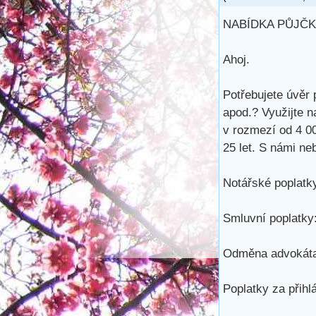
NABÍDKA PŮJČK
Ahoj.
Potřebujete úvěr 
apod.? Využijte n
v rozmezí od 4 0
25 let. S námi ne
Notářské poplatky
Smluvní poplatky:
Odměna advokáta
Poplatky za přihl