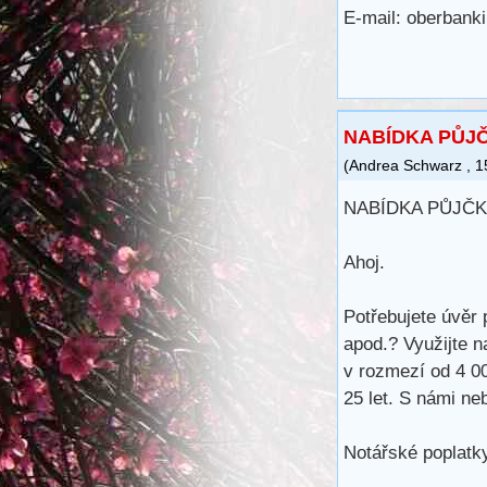
E-mail: oberban
NABÍDKA PŮJ
(
Andrea Schwarz
,
1
NABÍDKA PŮJČK
Ahoj.
Potřebujete úvěr 
apod.? Využijte n
v rozmezí od 4 0
25 let. S námi ne
Notářské poplatky