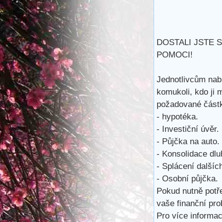
DOSTALI JSTE 
POMOCI!
Jednotlivcům nab
komukoli, kdo ji 
požadované částk
- hypotéka.
- Investiční úvěr.
- Půjčka na auto.
- Konsolidace dlu
- Splácení dalšíc
- Osobní půjčka.
Pokud nutně potř
vaše finanční pro
Pro více informac