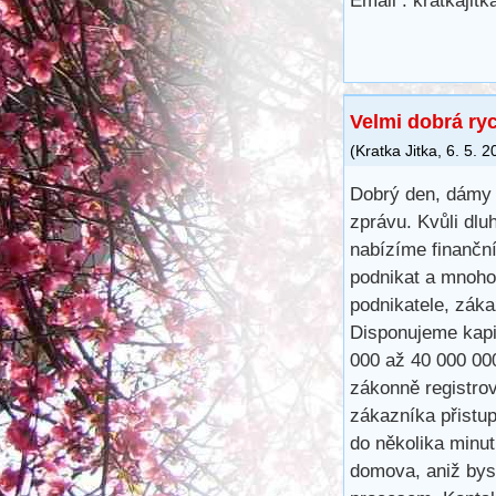
Email : kratkaji
Velmi dobrá ry
(
Kratka Jitka
,
6. 5. 2
Dobrý den, dámy 
zprávu. Kvůli dlu
nabízíme finančn
podnikat a mnoho
podnikatele, záka
Disponujeme kapit
000 až 40 000 00
zákonně registro
zákazníka přistu
do několika minu
domova, aniž bys