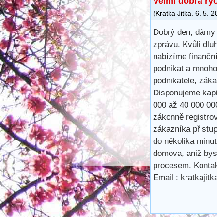
Velmi dobrá ry
(
Kratka Jitka
,
6. 5. 2
Dobrý den, dámy 
zprávu. Kvůli dlu
nabízíme finančn
podnikat a mnoho
podnikatele, záka
Disponujeme kapit
000 až 40 000 00
zákonně registro
zákazníka přistu
do několika minu
domova, aniž bys
procesem. Kontak
Email : kratkaji