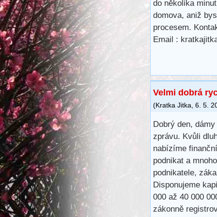
do několika minu
domova, aniž bys
procesem. Kontak
Email : kratkaji
Velmi dobrá ry
(
Kratka Jitka
,
6. 5. 2
Dobrý den, dámy 
zprávu. Kvůli dlu
nabízíme finančn
podnikat a mnoho
podnikatele, záka
Disponujeme kapit
000 až 40 000 00
zákonně registro