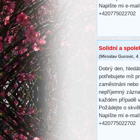
Napište mi e-mai
+420775022702
Solidní a spole
(
Miroslav Gurovic
,
4.
Dobrý den, hledá
potřebujete mít 
zaměstnáni nebo 
nepříjemný záznam
každém případě v
Požádejte o skvě
Napište mi e-mai
+420775022702