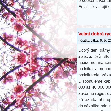
procesem. Kontak
Email : kratkaji
Velmi dobrá ry
(
Kratka Jitka
,
6. 5. 2
Dobrý den, dámy 
zprávu. Kvůli dlu
nabízíme finančn
podnikat a mnoho
podnikatele, záka
Disponujeme kapit
000 až 40 000 00
zákonně registro
zákazníka přistu
do několika minu