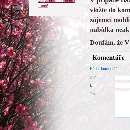
V případě Baz
Domácnost bez chemie
O mně
vložte do kom
zájemci mohl
nabídka neakt
Doufám, že V
Komentáře
Přidat komentář
Jméno:
Nadpis:
Text: