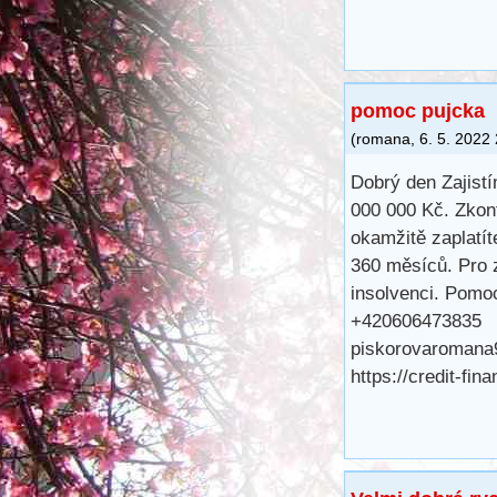
pomoc pujcka
(
romana
,
6. 5. 2022
Dobrý den Zajist
000 000 Kč. Zkon
okamžitě zaplatít
360 měsíců. Pro 
insolvenci. Pomo
+420606473835
piskorovaroman
https://credit-fi