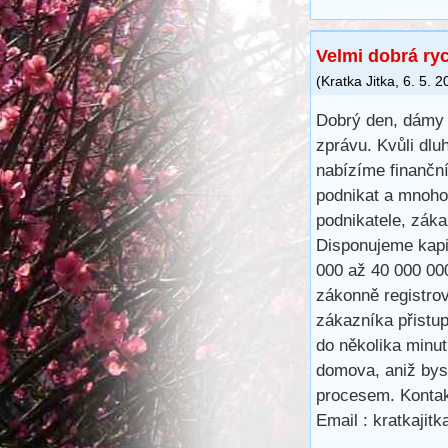
Velmi dobrá ry
(
Kratka Jitka
,
6. 5. 2
Dobrý den, dámy 
zprávu. Kvůli dlu
nabízíme finančn
podnikat a mnoho
podnikatele, záka
Disponujeme kapit
000 až 40 000 00
zákonně registro
zákazníka přistu
do několika minu
domova, aniž bys
procesem. Kontak
Email : kratkaji