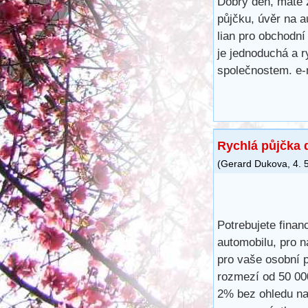
Dobrý den, máte 
půjčku, úvěr na a
lian pro obchodní
je jednoduchá a r
společnostem. e-
Rychlá půjčka 
(
Gerard Dukova
,
4. 
Potrebujete finan
automobilu, pro n
pro vaše osobní p
rozmezí od 50 00
2% bez ohledu na