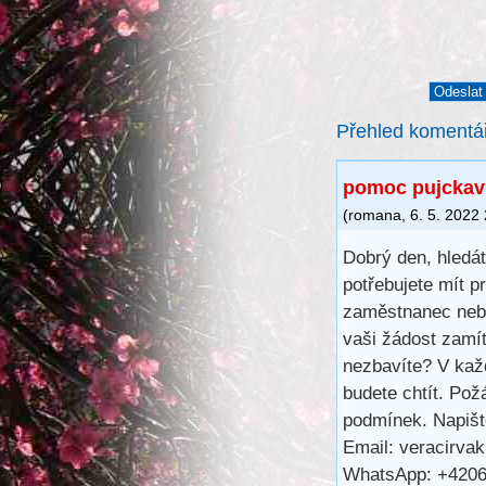
Přehled komentá
pomoc pujckavDo
(
romana
,
6. 5. 2022
Dobrý den, hledá
potřebujete mít 
zaměstnanec nebo
vaši žádost zamít
nezbavíte? V kaž
budete chtít. Po
podmínek. Napišt
Email: veracirv
WhatsApp: +420