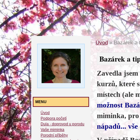
Úvod
»
Bazárek a t
Bazárek a tip
Zavedla jsem
kurzů, které 
místech (ale 
MENU
možnost Baz
Úvod
miminka, pro
Podpora početí
Dula - doprovod u porodu
nápadů... vše 
Vaše miminka
Porodní příběhy