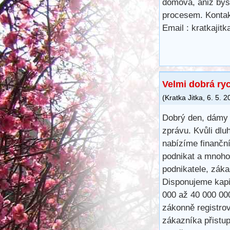
domova, aniž bys
procesem. Kontak
Email : kratkaji
Velmi dobrá ry
(
Kratka Jitka
,
6. 5. 2
Dobrý den, dámy 
zprávu. Kvůli dlu
nabízíme finančn
podnikat a mnoho
podnikatele, záka
Disponujeme kapit
000 až 40 000 00
zákonně registro
zákazníka přistu