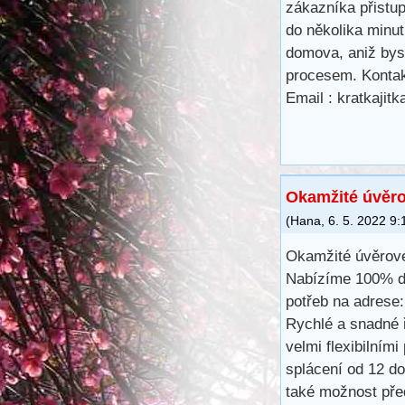
zákazníka přistu
do několika minu
domova, aniž bys
procesem. Kontak
Email : kratkaji
Okamžité úvěro
(
Hana
,
6. 5. 2022
9:
Okamžité úvěrové
Nabízíme 100% dů
potřeb na adres
Rychlé a snadné ř
velmi flexibilním
splácení od 12 d
také možnost pře