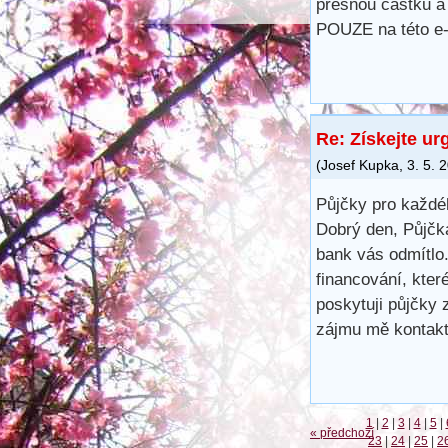
presnou cástku a 
POUZE na této e
Re: Získejte ur
(
Josef Kupka
,
3. 5. 
Půjčky pro každé
Dobrý den, Půjčk
bank vás odmítlo.
financování, kte
poskytuji půjčky
zájmu mě kontakt
1
|
2
|
3
|
4
|
5
|
« předchozí
23
|
24
|
25
|
2