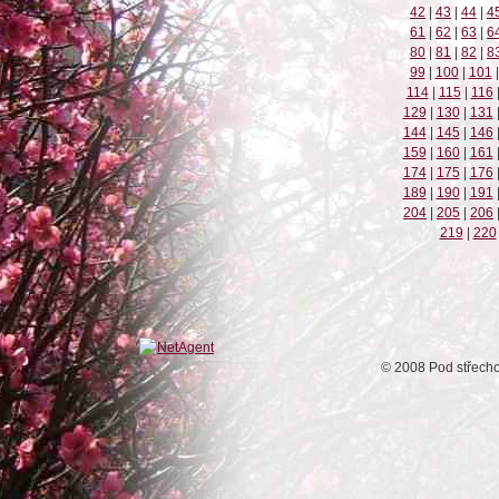
42
|
43
|
44
|
4
61
|
62
|
63
|
6
80
|
81
|
82
|
8
99
|
100
|
101
|
114
|
115
|
116
129
|
130
|
131
144
|
145
|
146
159
|
160
|
161
174
|
175
|
176
189
|
190
|
191
204
|
205
|
206
219
|
220
© 2008 Pod střech