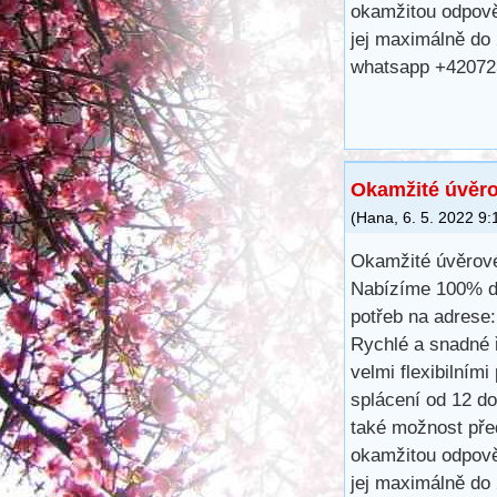
okamžitou odpově
jej maximálně do
whatsapp +42072
Okamžité úvěro
(
Hana
,
6. 5. 2022
9:
Okamžité úvěrové
Nabízíme 100% dů
potřeb na adres
Rychlé a snadné ř
velmi flexibilním
splácení od 12 d
také možnost pře
okamžitou odpově
jej maximálně do