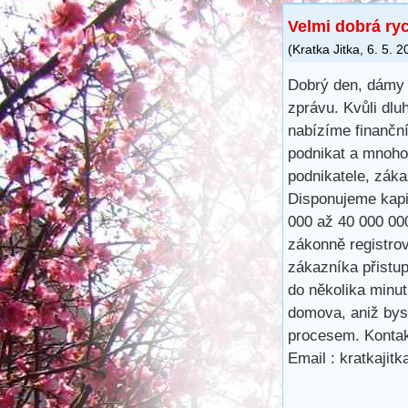
Velmi dobrá ry
(
Kratka Jitka
,
6. 5. 2
Dobrý den, dámy 
zprávu. Kvůli dlu
nabízíme finančn
podnikat a mnoho
podnikatele, záka
Disponujeme kapit
000 až 40 000 00
zákonně registro
zákazníka přistu
do několika minu
domova, aniž bys
procesem. Kontak
Email : kratkaji