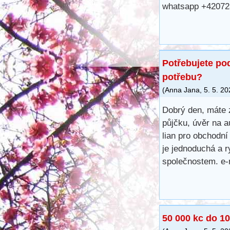
whatsapp +42072
Potřebujete po
potřebu?
(
Anna Jana
,
5. 5. 2
Dobrý den, máte 
půjčku, úvěr na a
lian pro obchodní
je jednoduchá a r
společnostem. e-
50 000 kc do 10