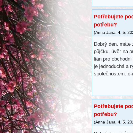
Potřebujete po
potřebu?
(
Anna Jana
,
4. 5. 2
Dobrý den, máte 
půjčku, úvěr na a
lian pro obchodní
je jednoduchá a r
společnostem. e-
Potřebujete po
potřebu?
(
Anna Jana
,
4. 5. 2