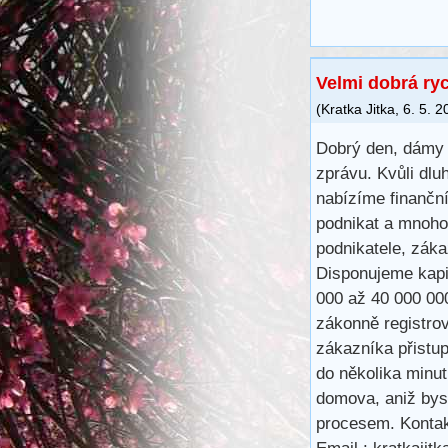
Velmi dobrá ry
(
Kratka Jitka
,
6. 5. 2
Dobrý den, dámy 
zprávu. Kvůli dlu
nabízíme finančn
podnikat a mnoho
podnikatele, záka
Disponujeme kapit
000 až 40 000 00
zákonně registro
zákazníka přistu
do několika minu
domova, aniž bys
procesem. Kontak