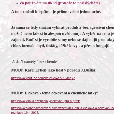
co používáte na úklid (protože to pak dýcháte)
A toto změnit k lepšímu je přitom velmi jednoduché.
Já sama se tedy snažím vybírat produkty bez agresivní chem
možné nebo kde si to alespoň uvědomuji. A výběr na trhu je, 
zajímat. Buď si je vyrobíte samy nebo se dají najít p
rodukty
chlor, formaldehyd, fosfáty, těžké kovy - a přesto fungují!
A další náměty "bez chemie":
MUDr. Karel Erben jako host v pořadu J.Duška:
http://www.youtube.com/watch?v=Yr7fUvIhgYg
MUDr. Eleková - téma očkování a chemické látky:
http://www.vitalia.cz/specialy/ockovani-pro-a-proti/
http://www.slobodavockovani.sk/news/mudr-ludmila-elekova-o-ockovani-n
rozhlasu-19-ii-2013/