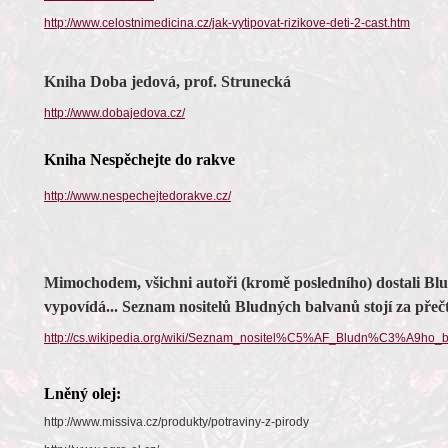
http://www.celostnimedicina.cz/jak-vytipovat-rizikove-deti-2-cast.htm
Kniha Doba jedová, prof. Strunecká
http://www.dobajedova.cz/
Kniha Nespěchejte do rakve
http://www.nespechejtedorakve.cz/
Mimochodem, všichni autoři (kromě posledního) dostali Blu
vypovídá... Seznam nositelů Bludných balvanů stojí za přečt
http://cs.wikipedia.org/wiki/Seznam_nositel%C5%AF_Bludn%C3%A9ho_
Lněný olej:
http://www.missiva.cz/produkty/potraviny-z-pirody