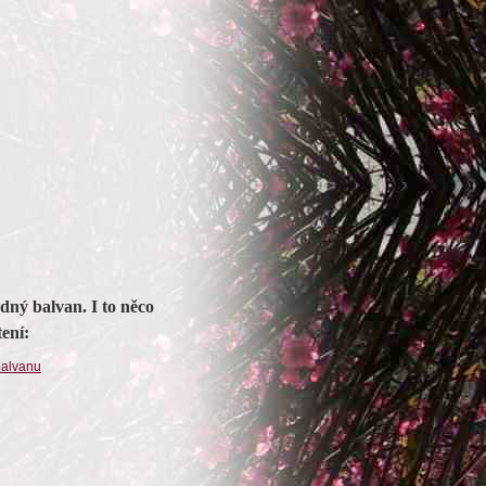
dný balvan. I to něco
ení:
balvanu