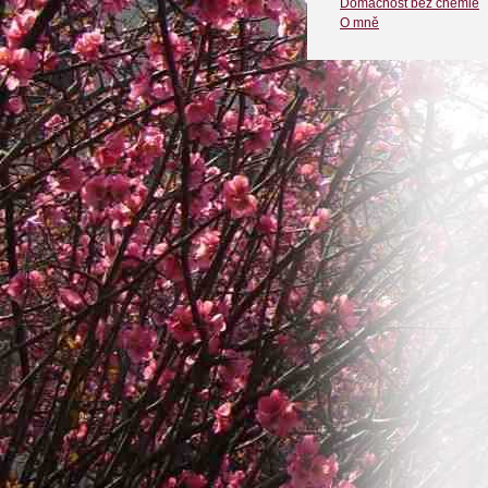
Domácnost bez chemie
O mně