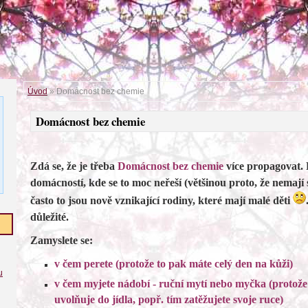
Úvod
»
Domácnost bez chemie
Domácnost bez chemie
Zdá se, že je třeba
Domácnost bez chemie
více propagovat. 
domácností, kde se to moc neřeší (většinou proto, že nemají
často to jsou nově vznikající rodiny, které mají malé děti
důležité.
Zamyslete se:
v čem perete (protože to pak máte celý den na kůži)
u
v čem myjete nádobí - ruční mytí nebo myčka (protož
uvolňuje do jídla, popř. tím zatěžujete svoje ruce)