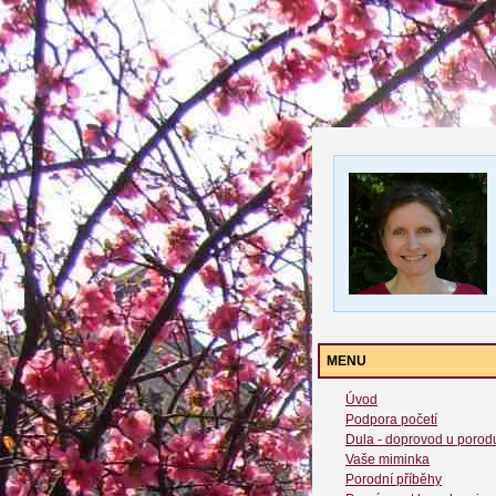
MENU
Úvod
Podpora početí
Dula - doprovod u porod
Vaše miminka
Porodní příběhy