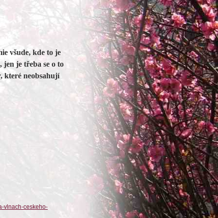
ie všude, kde to je
jen je třeba se o to
, které neobsahují
a-vlnach-ceskeho-