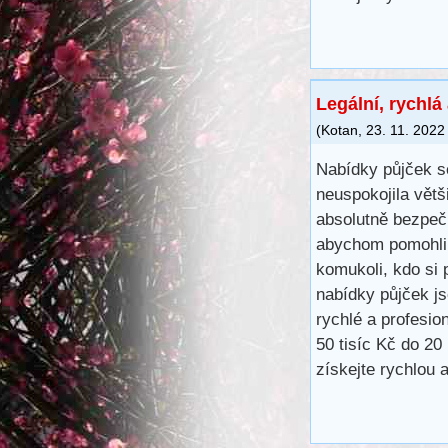
Legální, rychlá
(
Kotan
,
23. 11. 2022
Nabídky půjček s
neuspokojila větš
absolutně bezpečn
abychom pomohli 
komukoli, kdo si 
nabídky půjček j
rychlé a profesio
50 tisíc Kč do 20
získejte rychlou 