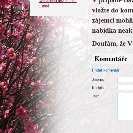
V případě Baz
Domácnost bez chemie
O mně
vložte do kom
zájemci mohl
nabídka neakt
Doufám, že V
Komentáře
Přidat komentář
Jméno:
Nadpis:
Text: