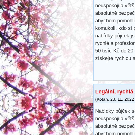
neuspokojila větš
absolutně bezpečn
abychom pomohli 
komukoli, kdo si 
nabídky půjček j
rychlé a profesio
50 tisíc Kč do 20
získejte rychlou 
Legální, rychlá
(
Kotan
,
23. 11. 2022
Nabídky půjček s
neuspokojila větš
absolutně bezpečn
abychom pomohli 