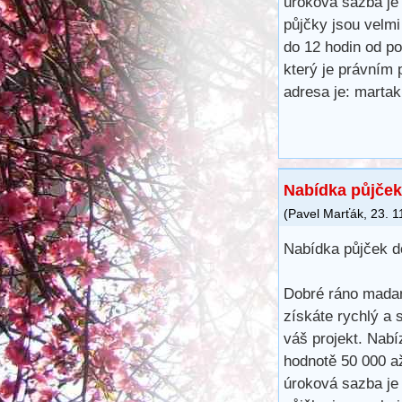
úroková sazba je
půjčky jsou velm
do 12 hodin od po
který je právním 
adresa je: mart
Nabídka půjček
(
Pavel Marťák
,
23. 1
Nabídka půjček d
Dobré ráno madam
získáte rychlý a 
váš projekt. Nabí
hodnotě 50 000 a
úroková sazba je