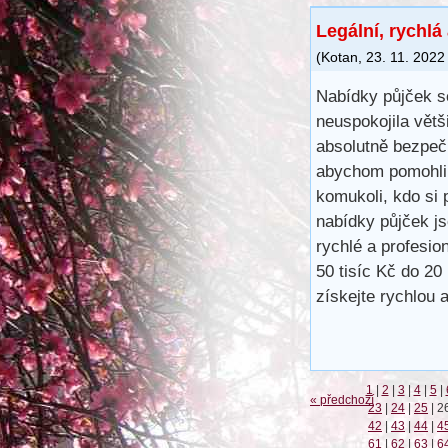
Legální, rychlá
(
Kotan
,
23. 11. 2022
Nabídky půjček s
neuspokojila větš
absolutně bezpečn
abychom pomohli 
komukoli, kdo si 
nabídky půjček j
rychlé a profesio
50 tisíc Kč do 20
získejte rychlou 
1
|
2
|
3
|
4
|
5
|
« předchozí
23
|
24
|
25
|
2
42
|
43
|
44
|
4
61
|
62
|
63
|
6