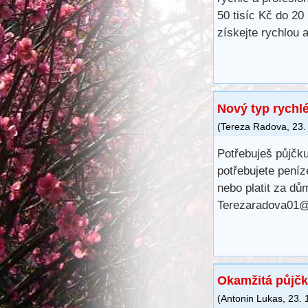
50 tisíc Kč do 20
získejte rychlou 
Nový typ rychl
(
Tereza Radova
,
23.
Potřebuješ půjčku
potřebujete peníz
nebo platit za dů
Terezaradova01
Okamžitá půjč
(
Antonin Lukas
,
23. 