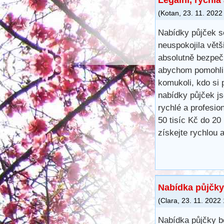
(
Kotan
,
23. 11. 2022
Nabídky půjček s
neuspokojila větš
absolutně bezpečn
abychom pomohli 
komukoli, kdo si 
nabídky půjček j
rychlé a profesio
50 tisíc Kč do 20
získejte rychlou 
Nabídka půjčky
(
Clara
,
23. 11. 2022
Nabídka půjčky b