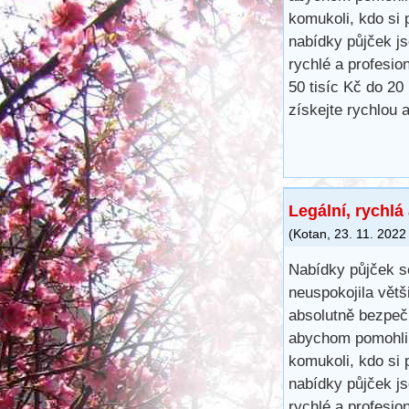
komukoli, kdo si 
nabídky půjček j
rychlé a profesio
50 tisíc Kč do 20
získejte rychlou 
Legální, rychlá
(
Kotan
,
23. 11. 2022
Nabídky půjček s
neuspokojila větš
absolutně bezpečn
abychom pomohli 
komukoli, kdo si 
nabídky půjček j
rychlé a profesio