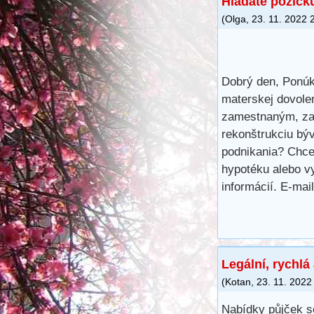
Hladáte pôžick
(
Olga
,
23. 11. 2022
Dobrý den, Ponú
materskej dovolen
zamestnaným, zac
rekonštrukciu býv
podnikania? Chcet
hypotéku alebo vy
informácií. E-ma
Legální, rychlá
(
Kotan
,
23. 11. 2022
Nabídky půjček s