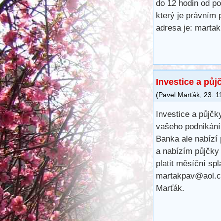
do 12 hodin od po
který je právním 
adresa je: mart
Investice a půj
(
Pavel Marťák
,
23. 1
Investice a půjčk
vašeho podnikání,
Banka ale nabízí
a nabízím půjčky
platit měsíční sp
martakpav@aol.
Marťák.