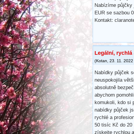
Nabízíme půjčky 
EUR se sazbou 02 
Kontakt: clarano
Legální, rychlá
(
Kotan
,
23. 11. 2022
Nabídky půjček s
neuspokojila větš
absolutně bezpečn
abychom pomohli 
komukoli, kdo si 
nabídky půjček j
rychlé a profesio
50 tisíc Kč do 20
získejte rychlou 