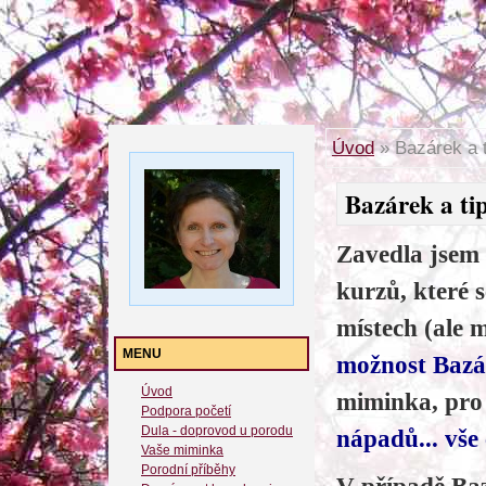
Úvod
»
Bazárek a t
Bazárek a tip
Zavedla jsem
kurzů, které 
místech (ale 
MENU
možnost Baz
Úvod
miminka, pro
Podpora početí
Dula - doprovod u porodu
nápadů... vše 
Vaše miminka
Porodní příběhy