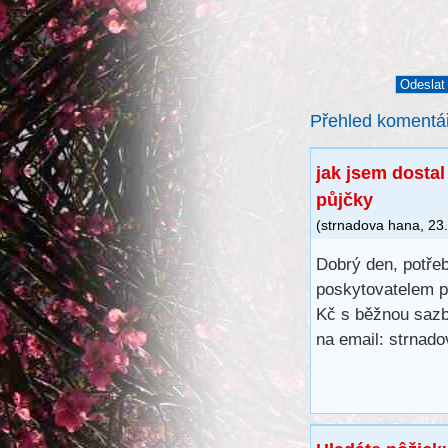
Přehled komentá
jak jsem dosta
půjčky
(
strnadova hana
,
23.
Dobrý den, potřeb
poskytovatelem p
Kč s běžnou sazbo
na email: strna