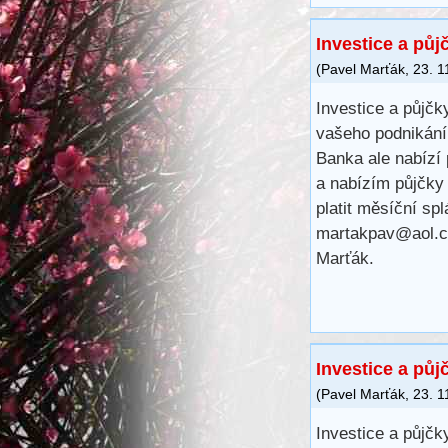
Investice a půj
(
Pavel Marťák
,
23. 1
Investice a půjčk
vašeho podnikání,
Banka ale nabízí
a nabízím půjčky
platit měsíční sp
martakpav@aol.
Marťák.
Investice a půj
(
Pavel Marťák
,
23. 1
Investice a půjčk