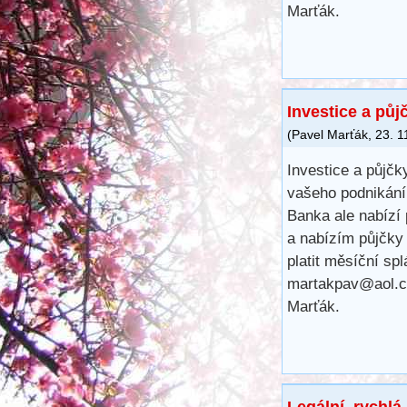
Marťák.
Investice a půj
(
Pavel Marťák
,
23. 1
Investice a půjčk
vašeho podnikání,
Banka ale nabízí
a nabízím půjčky
platit měsíční sp
martakpav@aol.
Marťák.
Legální, rychlá