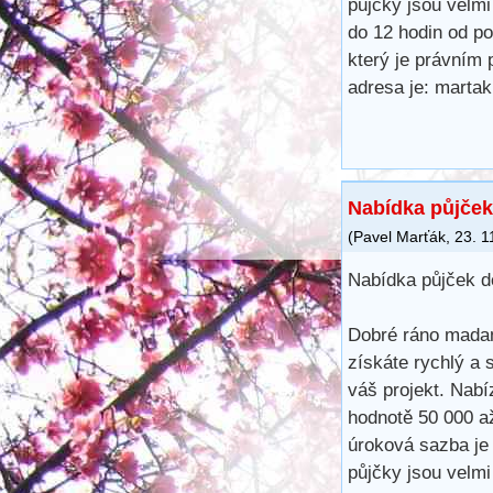
půjčky jsou velm
do 12 hodin od po
který je právním 
adresa je: mart
Nabídka půjček
(
Pavel Marťák
,
23. 1
Nabídka půjček d
Dobré ráno madam
získáte rychlý a 
váš projekt. Nabí
hodnotě 50 000 a
úroková sazba je
půjčky jsou velm