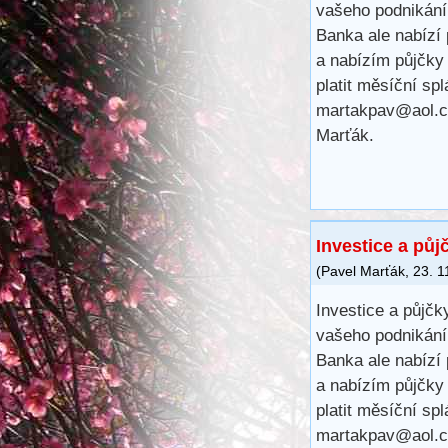
vašeho podnikání,
Banka ale nabízí
a nabízím půjčky
platit měsíční sp
martakpav@aol.
Marťák.
Investice a půj
(
Pavel Marťák
,
23. 1
Investice a půjčk
vašeho podnikání,
Banka ale nabízí
a nabízím půjčky
platit měsíční sp
martakpav@aol.