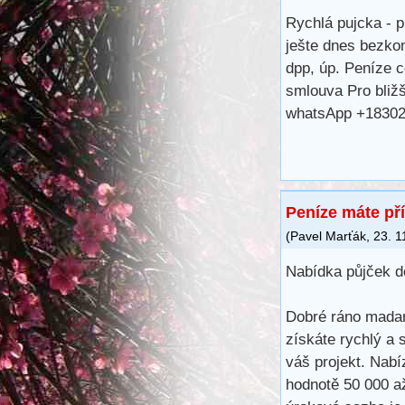
Rychlá pujcka - p
ješte dnes bezko
dpp, úp. Peníze 
smlouva Pro bliž
whatsApp +1830
Peníze máte př
(
Pavel Marťák
,
23. 1
Nabídka půjček d
Dobré ráno madam
získáte rychlý a 
váš projekt. Nabí
hodnotě 50 000 a