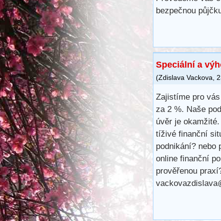
bezpečnou půjčku
Speciální a vý
(
Zdislava Vackova
,
2
Zajistíme pro vá
za 2 %. Naše pod
úvěr je okamžité.
tíživé finanční s
podnikání? nebo p
online finanční 
prověřenou praxí
vackovazdislava