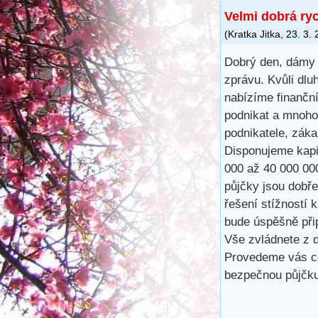
Velmi dobrá ry
(
Kratka Jitka
,
23. 3.
Dobrý den, dámy 
zprávu. Kvůli dlu
nabízíme finančn
podnikat a mnoho
podnikatele, záka
Disponujeme kapit
000 až 40 000 00
půjčky jsou dobře
řešení stížností 
bude úspěšně při
Vše zvládnete z d
Provedeme vás ce
bezpečnou půjčku