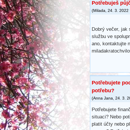
Potřebuješ půj
(
Milada
,
24. 3. 2022
Dobrý večer, jak
službu ve spolupr
ano, kontaktujte 
miladakratochvi
Potřebujete po
potřebu?
(
Anna Jana
,
24. 3. 
Potřebujete finan
situaci? Nebo pot
platit účty nebo 