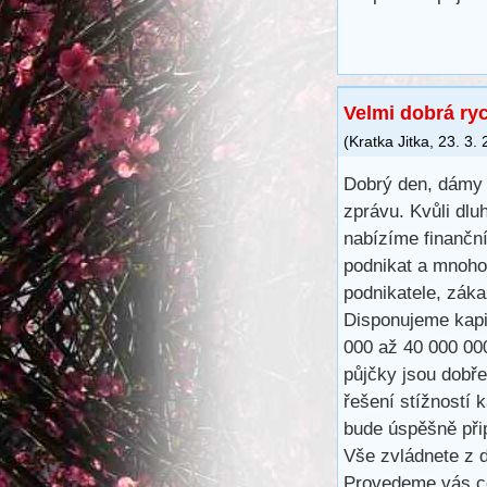
Velmi dobrá ry
(
Kratka Jitka
,
23. 3.
Dobrý den, dámy 
zprávu. Kvůli dlu
nabízíme finančn
podnikat a mnoho
podnikatele, záka
Disponujeme kapit
000 až 40 000 00
půjčky jsou dobře
řešení stížností 
bude úspěšně při
Vše zvládnete z d
Provedeme vás ce