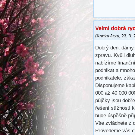
Velmi dobrá ry
(
Kratka Jitka
,
23. 3.
Dobrý den, dámy 
zprávu. Kvůli dlu
nabízíme finančn
podnikat a mnoho
podnikatele, záka
Disponujeme kapit
000 až 40 000 00
půjčky jsou dobře
řešení stížností 
bude úspěšně při
Vše zvládnete z d
Provedeme vás ce