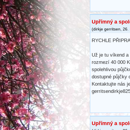
Upřímný a spol
(
dirkje gerritsen
,
26.
RYCHLE PŘIPR
Už je tu víkend a
rozmezí 40 000 K
spolehlivou půjč
dostupné půjčky o
Kontaktujte nás j
gerritsendirkje8
Upřímný a spol