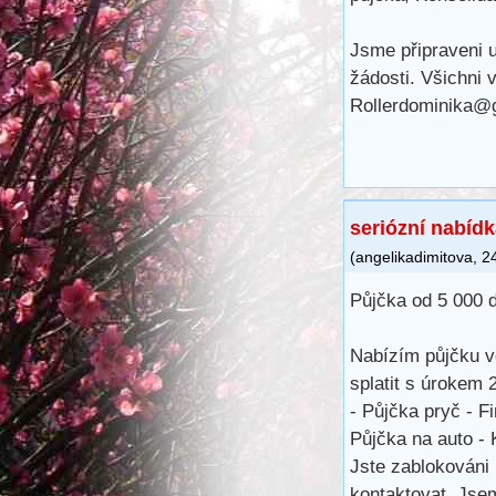
Jsme připraveni u
žádosti. Všichni
Rollerdominika@
seriózní nabíd
(
angelikadimitova
,
2
Půjčka od 5 000
Nabízím půjčku v
splatit s úrokem
- Půjčka pryč - F
Půjčka na auto - 
Jste zablokováni
kontaktovat. Jse