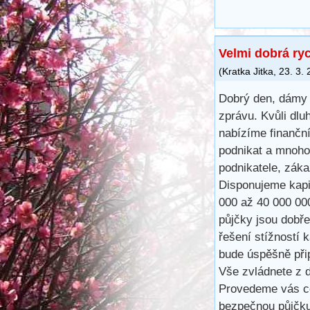
Velmi dobrá ry
(
Kratka Jitka
,
23. 3.
Dobrý den, dámy 
zprávu. Kvůli dlu
nabízíme finančn
podnikat a mnoho
podnikatele, záka
Disponujeme kapit
000 až 40 000 00
půjčky jsou dobře
řešení stížností 
bude úspěšně při
Vše zvládnete z d
Provedeme vás ce
bezpečnou půjčku