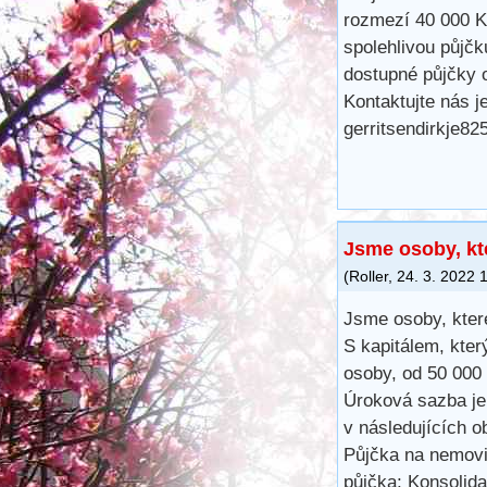
rozmezí 40 000 K
spolehlivou půjč
dostupné půjčky o
Kontaktujte nás j
gerritsendirkje8
Jsme osoby, kte
(
Roller
,
24. 3. 2022
Jsme osoby, které
S kapitálem, kter
osoby, od 50 000
Úroková sazba je 
v následujících o
Půjčka na nemovit
půjčka; Konsolid