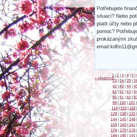
Potřebujete finan
situaci? Nebo pot
platit účty nebo 
pomoc? Potřebuje
prokázanými zkuš
email:kdfin11@g
1
|
2
|
3
|
4
|
5
|
« předchozí
23
|
24
|
25
|
2
42
|
43
|
44
|
4
61
|
62
|
63
|
6
80
|
81
|
82
|
8
99
|
100
|
101
|
114
|
115
|
116
129
|
130
|
131
144
|
145
|
146
159
|
160
|
161
174
|
175
|
176
189
|
190
|
191