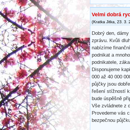
Velmi dobrá ry
(
Kratka Jitka
,
23. 3.
Dobrý den, dámy 
zprávu. Kvůli dlu
nabízíme finančn
podnikat a mnoho
podnikatele, záka
Disponujeme kapit
000 až 40 000 00
půjčky jsou dobře
řešení stížností 
bude úspěšně při
Vše zvládnete z d
Provedeme vás ce
bezpečnou půjčku