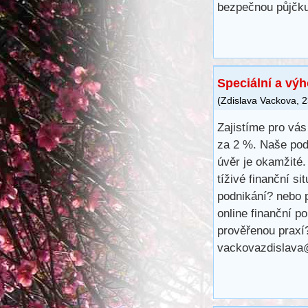
bezpečnou půjčku
Speciální a vý
(
Zdislava Vackova
,
2
Zajistíme pro vá
za 2 %. Naše pod
úvěr je okamžité.
tíživé finanční s
podnikání? nebo p
online finanční 
prověřenou praxí
vackovazdislava