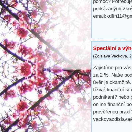
pomoc? Potřebuje
prokázanými zkuš
email:kdfin11@g
Speciální a vý
(
Zdislava Vackova
,
2
Zajistíme pro vá
za 2 %. Naše pod
úvěr je okamžité.
tíživé finanční s
podnikání? nebo p
online finanční 
prověřenou praxí
vackovazdislava