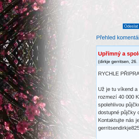
Přehled komentá
Upřímný a spol
(
dirkje gerritsen
,
26.
RYCHLE PŘIPR
Už je tu víkend a
rozmezí 40 000 K
spolehlivou půjč
dostupné půjčky o
Kontaktujte nás j
gerritsendirkje8