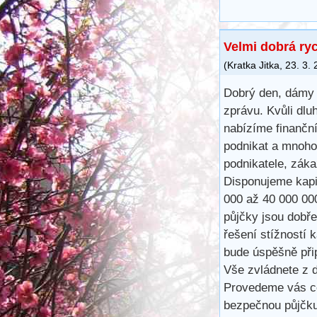
Velmi dobrá ry
(
Kratka Jitka
,
23. 3.
Dobrý den, dámy 
zprávu. Kvůli dlu
nabízíme finančn
podnikat a mnoho
podnikatele, záka
Disponujeme kapit
000 až 40 000 00
půjčky jsou dobře
řešení stížností 
bude úspěšně při
Vše zvládnete z d
Provedeme vás ce
bezpečnou půjčku