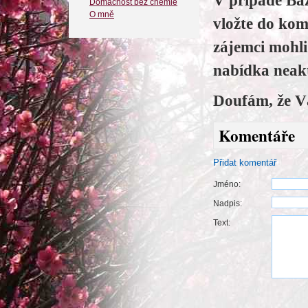
V případě Baz
Domácnost bez chemie
O mně
vložte do kom
zájemci mohl
nabídka neakt
Doufám, že V
Komentáře
Přidat komentář
Jméno:
Nadpis:
Text: