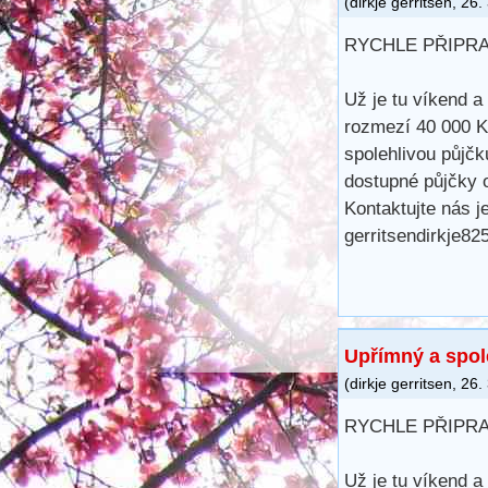
(
dirkje gerritsen
,
26.
RYCHLE PŘIPR
Už je tu víkend a
rozmezí 40 000 K
spolehlivou půjč
dostupné půjčky o
Kontaktujte nás j
gerritsendirkje8
Upřímný a spol
(
dirkje gerritsen
,
26.
RYCHLE PŘIPR
Už je tu víkend a