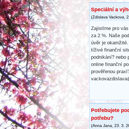
Speciální a vý
(
Zdislava Vackova
,
2
Zajistíme pro vá
za 2 %. Naše pod
úvěr je okamžité.
tíživé finanční s
podnikání? nebo p
online finanční 
prověřenou praxí
vackovazdislava
Potřebujete po
potřebu?
(
Anna Jana
,
23. 3. 