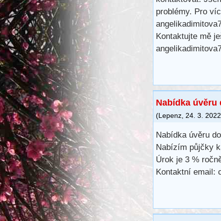
problémy. Pro víc
angelikadimitov
Kontaktujte mě je
angelikadimitov
Nabídka úvěru 
(
Lepenz
,
24. 3. 2022
Nabídka úvěru do
Nabízím půjčky k
Úrok je 3 % ročn
Kontaktní email: