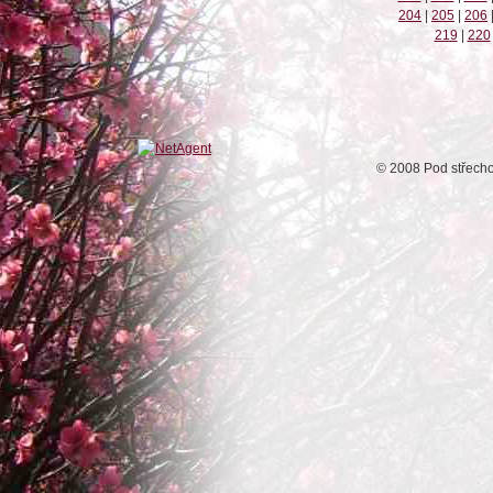
204
|
205
|
206
219
|
220
© 2008 Pod střech