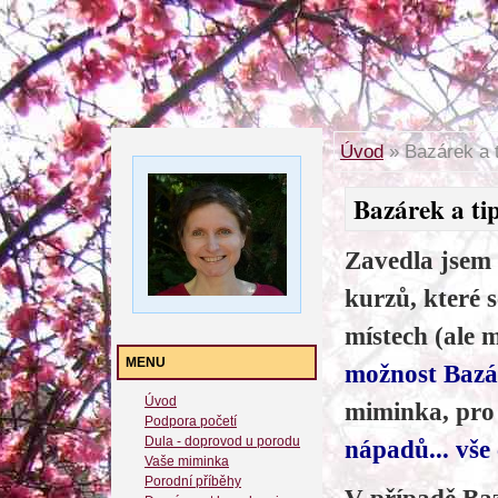
Úvod
»
Bazárek a t
Bazárek a tip
Zavedla jsem
kurzů, které 
místech (ale 
MENU
možnost Baz
Úvod
miminka, pro
Podpora početí
Dula - doprovod u porodu
nápadů... vše 
Vaše miminka
Porodní příběhy