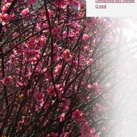
Domácnost bez chemie
O mně