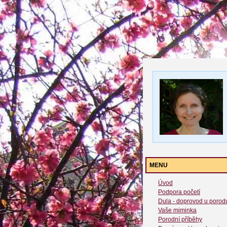
MENU
Úvod
Podpora početí
Dula - doprovod u porod
Vaše miminka
Porodní příběhy