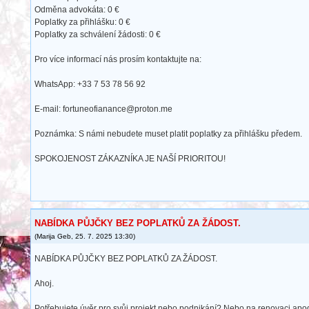
Odměna advokáta: 0 €
Poplatky za přihlášku: 0 €
Poplatky za schválení žádosti: 0 €
Pro více informací nás prosím kontaktujte na:
WhatsApp: +33 7 53 78 56 92
E-mail: fortuneofianance@proton.me
Poznámka: S námi nebudete muset platit poplatky za přihlášku předem.
SPOKOJENOST ZÁKAZNÍKA JE NAŠÍ PRIORITOU!
NABÍDKA PŮJČKY BEZ POPLATKŮ ZA ŽÁDOST.
(
Marija Geb
,
25. 7. 2025
13:30
)
NABÍDKA PŮJČKY BEZ POPLATKŮ ZA ŽÁDOST.
Ahoj.
Potřebujete úvěr pro svůj projekt nebo podnikání? Nebo na renovaci apod