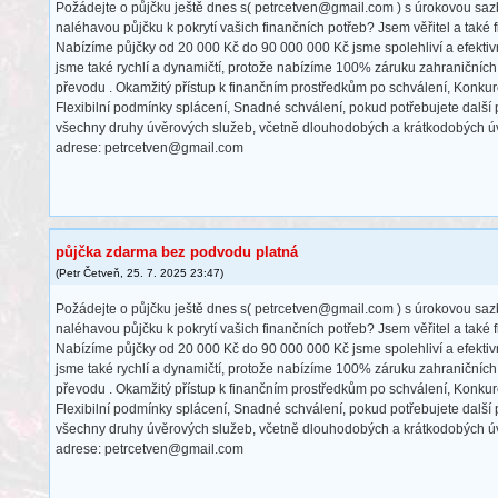
Požádejte o půjčku ještě dnes s( petrcetven@gmail.com ) s úrokovou sa
naléhavou půjčku k pokrytí vašich finančních potřeb? Jsem věřitel a také 
Nabízíme půjčky od 20 000 Kč do 90 000 000 Kč jsme spolehliví a efektivn
jsme také rychlí a dynamičtí, protože nabízíme 100% záruku zahraniční
převodu . Okamžitý přístup k finančním prostředkům po schválení, Konku
Flexibilní podmínky splácení, Snadné schválení, pokud potřebujete další
všechny druhy úvěrových služeb, včetně dlouhodobých a krátkodobých úvě
adrese: petrcetven@gmail.com
půjčka zdarma bez podvodu platná
(
Petr Četveň
,
25. 7. 2025
23:47
)
Požádejte o půjčku ještě dnes s( petrcetven@gmail.com ) s úrokovou sa
naléhavou půjčku k pokrytí vašich finančních potřeb? Jsem věřitel a také 
Nabízíme půjčky od 20 000 Kč do 90 000 000 Kč jsme spolehliví a efektivn
jsme také rychlí a dynamičtí, protože nabízíme 100% záruku zahraniční
převodu . Okamžitý přístup k finančním prostředkům po schválení, Konku
Flexibilní podmínky splácení, Snadné schválení, pokud potřebujete další
všechny druhy úvěrových služeb, včetně dlouhodobých a krátkodobých úvě
adrese: petrcetven@gmail.com