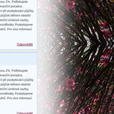
zbou 2%. Potřebujete
finanční poradce,
í při poskytování půjčky,
ch půjček během období
renční úrokové sazby,
 prostředky. Poskytujeme
rů. Pro více informací
Odpovědět
zbou 2%. Potřebujete
finanční poradce,
í při poskytování půjčky,
ch půjček během období
renční úrokové sazby,
 prostředky. Poskytujeme
rů. Pro více informací
Odpovědět