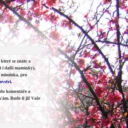
které se znáte a
 i další maminky),
o miminka, pro
ovství.
 do komentáře a
 Vám.
Bude-li již Vaše