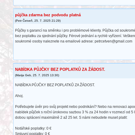
půjčka zdarma bez podvodu platná
(
Petr Četveň
,
25. 7. 2025
21:29
)
Půjčky s garancí na směnku i pro problémové klienty. Půjčka od soukro
bez poplatku za sjednání půjčky. Férové ​​jednání a rychlé vyřízení. Veške
soukromé osoby naleznete na emailové adrese: petrcetven@gmail.com
NABÍDKA PŮJČKY BEZ POPLATKŮ ZA ŽÁDOST.
(
Marija Geb
,
25. 7. 2025
13:30
)
NABÍDKA PŮJČKY BEZ POPLATKŮ ZA ŽÁDOST.
Ahoj.
Potřebujete úvěr pro svůj projekt nebo podnikání? Nebo na renovaci apod
nabídek půjček s roční úrokovou sazbou 3 % za 24 hodin v rozmezí od 5
dobou splácení maximálně 2 až 25 let. S námi nebudete muset platit:
Notářské poplatky: 0 €
Smluvní poplatky: 0 €