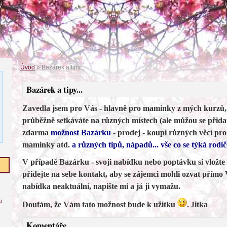
Úvod
»
Bazárek a tipy...
Bazárek a tipy...
Zavedla jsem pro Vás - hlavně pro maminky z mých kurzů, 
průběžně setkáváte na různých místech (ale můžou se přidat
zdarma
možnost Bazárku
- prodej - koupi různých věcí pr
maminky atd.
a různých tipů, nápadů... vše co se týká rodič
V případě Bazárku - svoji nabídku nebo poptávku si vložte
přidejte na sebe kontakt, aby se zájemci mohli ozvat přímo
nabídka neaktuální, napište mi a já ji vymažu.
u
Doufám, že Vám tato možnost bude k užitku
.
Jitka
Komentáře