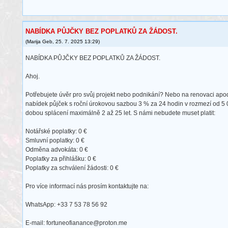
NABÍDKA PŮJČKY BEZ POPLATKŮ ZA ŽÁDOST.
(
Marija Geb
,
25. 7. 2025
13:29
)
NABÍDKA PŮJČKY BEZ POPLATKŮ ZA ŽÁDOST.
Ahoj.
Potřebujete úvěr pro svůj projekt nebo podnikání? Nebo na renovaci apod
nabídek půjček s roční úrokovou sazbou 3 % za 24 hodin v rozmezí od 5
dobou splácení maximálně 2 až 25 let. S námi nebudete muset platit:
Notářské poplatky: 0 €
Smluvní poplatky: 0 €
Odměna advokáta: 0 €
Poplatky za přihlášku: 0 €
Poplatky za schválení žádosti: 0 €
Pro více informací nás prosím kontaktujte na:
WhatsApp: +33 7 53 78 56 92
E-mail: fortuneofianance@proton.me