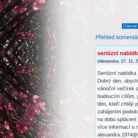
Přehled komentá
seriózní nabídk
(
Alexandra
,
27. 11. 
Seriózní nabídka
Dobrý den, abych
vánoční večírek 
budoucím cílům, 
těm, kteří chtějí
zahájením podnik
na dobu splácení
více informací o
alexandra.1974@