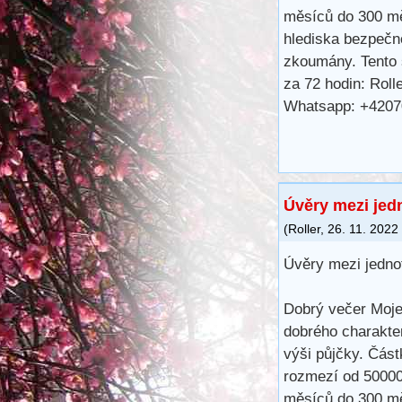
měsíců do 300 m
hlediska bezpečno
zkoumány. Tento s
za 72 hodin: Rol
Whatsapp: +420
Úvěry mezi jedn
(
Roller
,
26. 11. 2022
Úvěry mezi jednot
Dobrý večer Moje
dobrého charakter
výši půjčky. Část
rozmezí od 50000
měsíců do 300 m