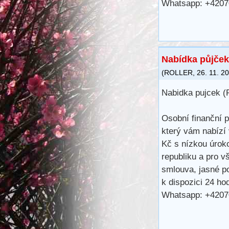
Whatsapp: +420
Nabídka půjček 
(
ROLLER
,
26. 11. 2
Nabidka pujcek (
Osobní finanční 
který vám nabízí
Kč s nízkou úrok
republiku a pro v
smlouva, jasné p
k dispozici 24 h
Whatsapp: +420