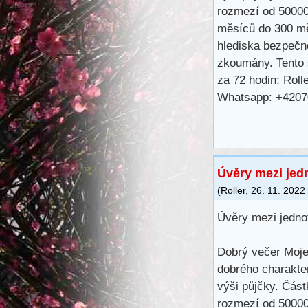
rozmezí od 50000
měsíců do 300 m
hlediska bezpečno
zkoumány. Tento s
za 72 hodin: Rol
Whatsapp: +420
Úvěry mezi jedn
(
Roller
,
26. 11. 2022
Úvěry mezi jednot
Dobrý večer Moje
dobrého charakter
výši půjčky. Část
rozmezí od 50000