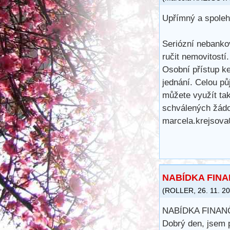
Upřímný a spolehl
Seriózní nebankov
ručit nemovitostí
Osobní přístup ke
jednání. Celou pů
můžete využít ta
schválených žádo
marcela.krejsov
NABÍDKA FIN
(
ROLLER
,
26. 11. 2
NABÍDKA FINA
Dobrý den, jsem 