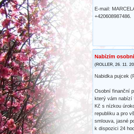
E-mail: MARCE
+420608987486.
Nabízím osobní
(
ROLLER
,
26. 11. 2
Nabidka pujcek (
Osobní finanční 
který vám nabízí
Kč s nízkou úrok
republiku a pro v
smlouva, jasné p
k dispozici 24 h