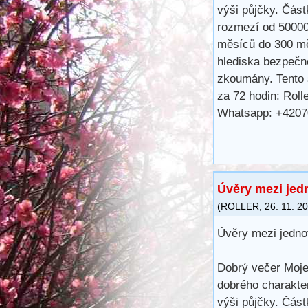
výši půjčky. Část
rozmezí od 50000
měsíců do 300 m
hlediska bezpečno
zkoumány. Tento s
za 72 hodin: Rol
Whatsapp: +420
Úvěry mezi jedn
(
ROLLER
,
26. 11. 2
Úvěry mezi jednot
Dobrý večer Moje
dobrého charakter
výši půjčky. Část