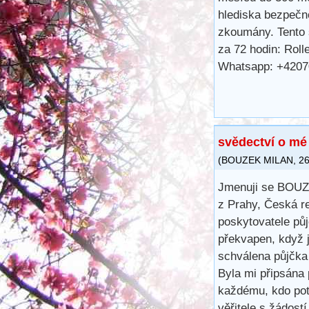
hlediska bezpečno
zkoumány. Tento s
za 72 hodin: Rol
Whatsapp: +420
svědectví o mé
(
BOUZEK MILAN
,
26
Jmenuji se BOU
z Prahy, Česká re
poskytovatele půj
překvapen, když 
schválena půjčka
Byla mi připsána 
každému, kdo pot
věřitele s žádost