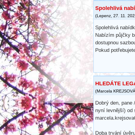
Spolehlivá nab
(
Lepenz
,
27. 11. 20
Spolehlivá nabíd
Nabízím půjčky b
dostupnou sazbo
Pokud potřebujete
HLEDÁTE LEG
(
Marcela KREJSOV
Dobrý den, pane /
nyní levnější) od
marcela.krejsov
Doba trvání úvěru