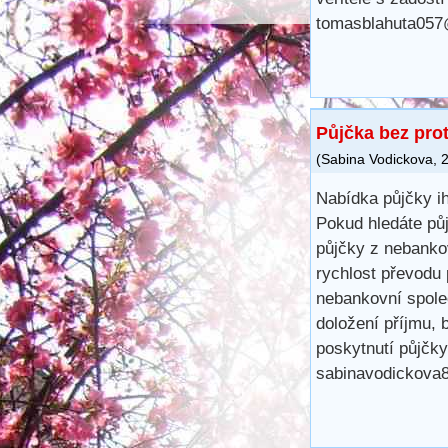
tomasblahuta05
Půjčka bez pro
(
Sabina Vodickova
,
2
Nabídka půjčky i
Pokud hledáte půj
půjčky z nebanko
rychlost převodu 
nebankovní spole
doložení příjmu, 
poskytnutí půjčky
sabinavodickova