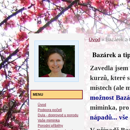
Úvod
»
Bazárek a t
Bazárek a tip
Zavedla jsem
kurzů, které 
místech (ale 
MENU
možnost Baz
Úvod
miminka, pro
Podpora početí
Dula - doprovod u porodu
nápadů... vše 
Vaše miminka
Porodní příběhy