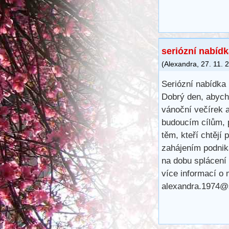
seriózní nabídk
(
Alexandra
,
27. 11. 
Seriózní nabídka
Dobrý den, abych
vánoční večírek 
budoucím cílům, 
těm, kteří chtějí
zahájením podnik
na dobu splácení
více informací o
alexandra.1974@