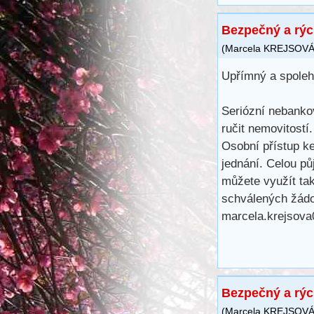
Bezpečný a rýc
(
Marcela KREJSOV
Upřímný a spolehl
Seriózní nebankov
ručit nemovitostí
Osobní přístup ke
jednání. Celou pů
můžete využít ta
schválených žádo
marcela.krejsov
Bezpečný a rýc
(
Marcela KREJSOV