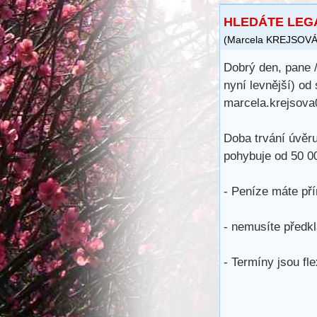
HLEDÁTE LEG
(
Marcela KREJSOV
Dobrý den, pane /
nyní levnější) od
marcela.krejsov
Doba trvání úvěru
pohybuje od 50 0
- Peníze máte př
- nemusíte předkl
- Termíny jsou fle