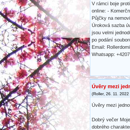
V rámci boje pro
online: - Komerčn
Půjčky na nemovi
Úroková sazba úv
jsou velmi jedno
po podání soubor
Email: Rollerdo
Whatsapp: +420
Úvěry mezi jedn
(
Roller
,
26. 11. 2022
Úvěry mezi jednot
Dobrý večer Moje
dobrého charakter