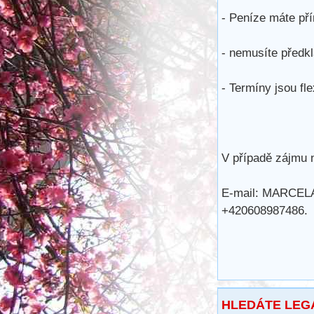
- Peníze máte př
- nemusíte předkl
- Termíny jsou fle
V případě zájmu n
E-mail: MARCE
+420608987486.
HLEDÁTE LEG