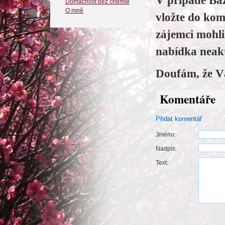
V případě Baz
Domácnost bez chemie
O mně
vložte do kom
zájemci mohl
nabídka neakt
Doufám, že V
Komentáře
Přidat komentář
Jméno:
Nadpis:
Text: