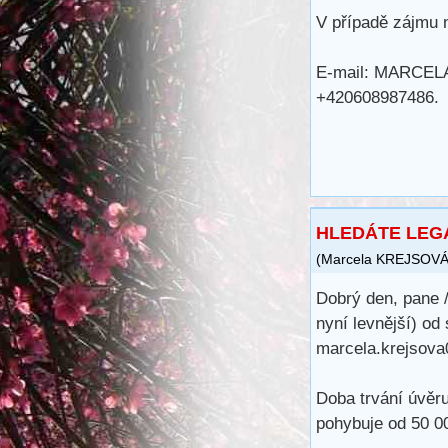
V případě zájmu n
E-mail: MARCE
+420608987486.
HLEDÁTE LEG
(
Marcela KREJSOV
Dobrý den, pane /
nyní levnější) od
marcela.krejsov
Doba trvání úvěru
pohybuje od 50 0