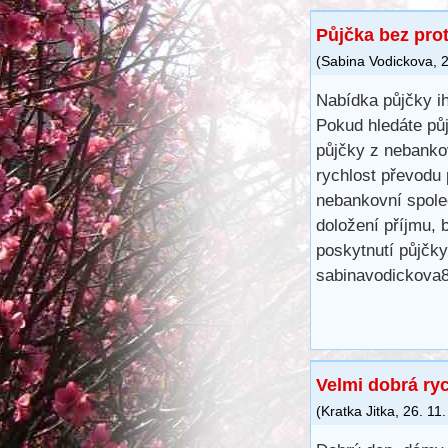
Půjčka bez pro
(
Sabina Vodickova
,
2
Nabídka půjčky i
Pokud hledáte půj
půjčky z nebanko
rychlost převodu 
nebankovní spole
doložení příjmu, 
poskytnutí půjčky
sabinavodickova
Velmi dobrá ry
(
Kratka Jitka
,
26. 11