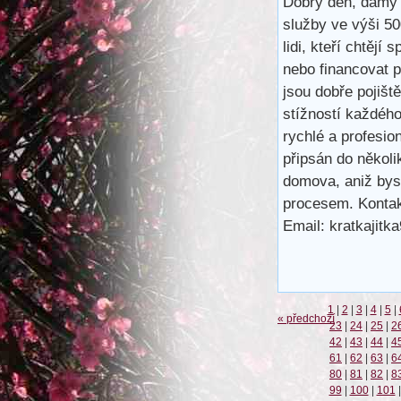
Dobrý den, dámy 
služby ve výši 5
lidi, kteří chtějí 
nebo financovat 
jsou dobře pojišt
stížností každéh
rychlé a profesio
připsán do několi
domova, aniž bys
procesem. Kontak
Email: kratkajit
1
|
2
|
3
|
4
|
5
|
« předchozí
23
|
24
|
25
|
2
42
|
43
|
44
|
4
61
|
62
|
63
|
6
80
|
81
|
82
|
8
99
|
100
|
101
|