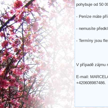
pohybuje od 50 0
- Peníze máte př
- nemusíte předkl
- Termíny jsou fle
V případě zájmu n
E-mail: MARCE
+420608987486.