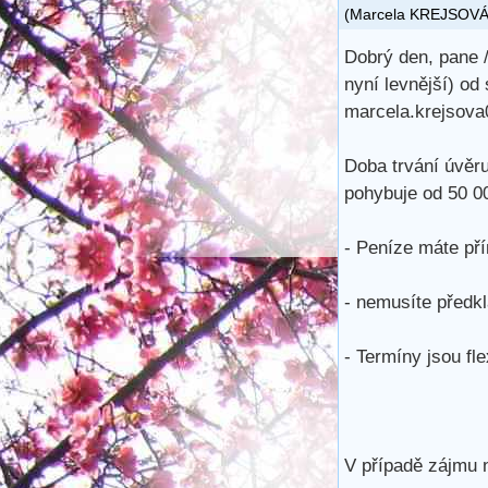
(
Marcela KREJSOV
Dobrý den, pane /
nyní levnější) od
marcela.krejsov
Doba trvání úvěru
pohybuje od 50 0
- Peníze máte př
- nemusíte předkl
- Termíny jsou fle
V případě zájmu n