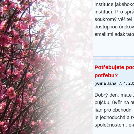
instituce jakéhok
institucí. Pro sp
soukromý věřitel 
dostupnou úrokov
email:miladakrat
Potřebujete po
potřebu?
(
Anna Jana
,
7. 4. 2
Dobrý den, máte 
půjčku, úvěr na a
lian pro obchodní
je jednoduchá a r
společnostem. e-