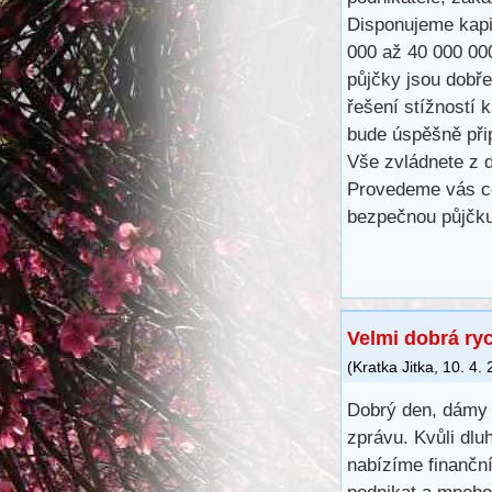
Disponujeme kapit
000 až 40 000 00
půjčky jsou dobře
řešení stížností 
bude úspěšně při
Vše zvládnete z d
Provedeme vás ce
bezpečnou půjčku
Velmi dobrá ry
(
Kratka Jitka
,
10. 4.
Dobrý den, dámy 
zprávu. Kvůli dlu
nabízíme finančn