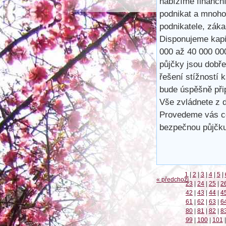
nabízíme finančn
podnikat a mnoho
podnikatele, záka
Disponujeme kapit
000 až 40 000 00
půjčky jsou dobře
řešení stížností 
bude úspěšně při
Vše zvládnete z d
Provedeme vás ce
bezpečnou půjčku
1
|
2
|
3
|
4
|
5
|
« předchozí
23
|
24
|
25
|
2
42
|
43
|
44
|
4
61
|
62
|
63
|
6
80
|
81
|
82
|
8
99
|
100
|
101
|