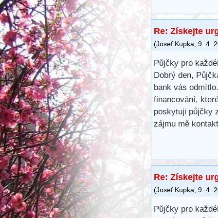
Re: Získejte ur
(
Josef Kupka
,
9. 4. 
Půjčky pro každé
Dobrý den, Půjčk
bank vás odmítlo.
financování, kte
poskytuji půjčky
zájmu mě kontakt
Re: Získejte ur
(
Josef Kupka
,
9. 4. 
Půjčky pro každé