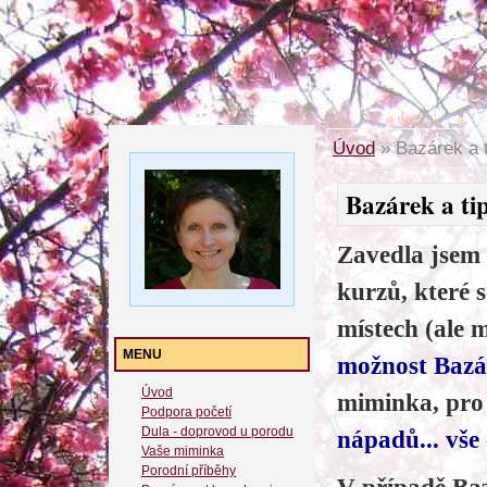
Úvod
»
Bazárek a t
Bazárek a tip
Zavedla jsem
kurzů, které 
místech (ale 
MENU
možnost Baz
Úvod
miminka, pro
Podpora početí
Dula - doprovod u porodu
nápadů... vše 
Vaše miminka
Porodní příběhy