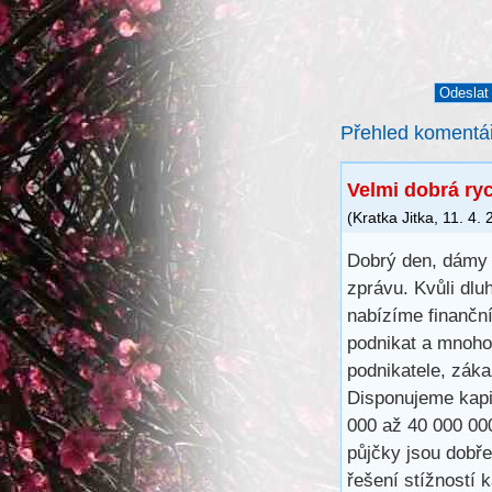
Přehled komentá
Velmi dobrá ry
(
Kratka Jitka
,
11. 4.
Dobrý den, dámy 
zprávu. Kvůli dlu
nabízíme finančn
podnikat a mnoho
podnikatele, záka
Disponujeme kapit
000 až 40 000 00
půjčky jsou dobře
řešení stížností 