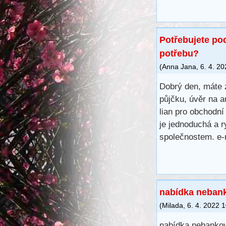
Potřebujete po
potřebu?
(
Anna Jana
,
6. 4. 2
Dobrý den, máte 
půjčku, úvěr na a
lian pro obchodní
je jednoduchá a r
společnostem. e-
nabídka nebank
(
Milada
,
6. 4. 2022
1
nabídka nebankov