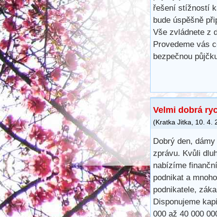
řešení stížností 
bude úspěšně při
Vše zvládnete z d
Provedeme vás ce
bezpečnou půjčku
Velmi dobrá ry
(
Kratka Jitka
,
10. 4.
Dobrý den, dámy 
zprávu. Kvůli dlu
nabízíme finančn
podnikat a mnoho
podnikatele, záka
Disponujeme kapit
000 až 40 000 00