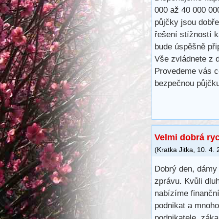
000 až 40 000 00
půjčky jsou dobře
řešení stížností 
bude úspěšně při
Vše zvládnete z d
Provedeme vás ce
bezpečnou půjčku
Velmi dobrá ry
(
Kratka Jitka
,
10. 4.
Dobrý den, dámy 
zprávu. Kvůli dlu
nabízíme finančn
podnikat a mnoho
podnikatele, záka