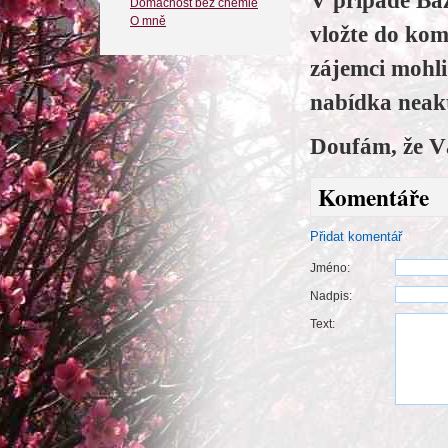
V případě Baz
Domácnost bez chemie
O mně
vložte do kom
zájemci mohl
nabídka neakt
Doufám, že V
Komentáře
Přidat komentář
Jméno:
Nadpis:
Text: