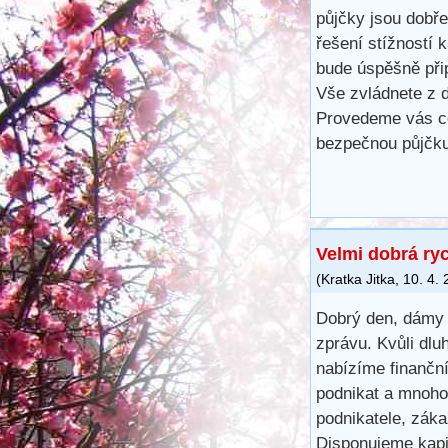
půjčky jsou dobře
řešení stížností 
bude úspěšně při
Vše zvládnete z d
Provedeme vás ce
bezpečnou půjčku
Velmi dobrá ry
(
Kratka Jitka
,
10. 4.
Dobrý den, dámy 
zprávu. Kvůli dlu
nabízíme finančn
podnikat a mnoho
podnikatele, záka
Disponujeme kapit