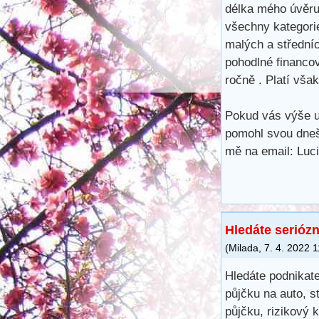
délka mého úvěru
všechny kategori
malých a středních
pohodlné financo
ročně . Platí vša
Pokud vás výše u
pomohl svou dneš
mě na email: Lu
Hledáte seriózn
(
Milada
,
7. 4. 2022
1
Hledáte podnikate
půjčku na auto, s
půjčku, rizikový 