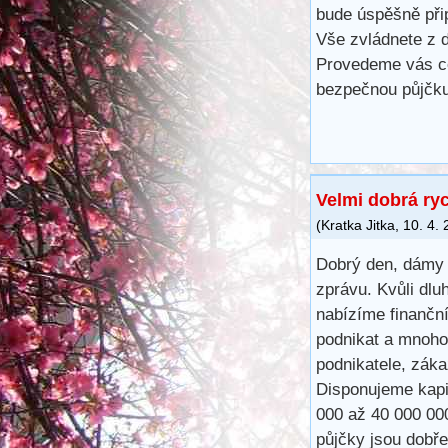
bude úspěšně při
Vše zvládnete z d
Provedeme vás ce
bezpečnou půjčku
Velmi dobrá ry
(
Kratka Jitka
,
10. 4.
Dobrý den, dámy 
zprávu. Kvůli dlu
nabízíme finančn
podnikat a mnoho
podnikatele, záka
Disponujeme kapit
000 až 40 000 00
půjčky jsou dobře