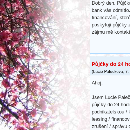
Dobrý den, Půjčk
bank vás odmítlo.
financování, kte
poskytuji půjčky
zájmu mě kontakt
Půjčky do 24 h
(
Lucie Paleckova
,
7.
Ahoj,
Jsem Lucie Palečk
půjčky do 24 hodi
podnikatelskou / 
leasing / financo
zrušení / správu 