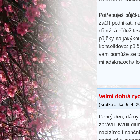
Potřebuješ půjčku
začít podnikat, n
důležitá příležito
půjčky na jakýkoli
konsolidovat půjč
vám pomůže se ta
miladakratochvi
Velmi dobrá ry
(
Kratka Jitka
,
6. 4. 2
Dobrý den, dámy 
zprávu. Kvůli dlu
nabízíme finančn