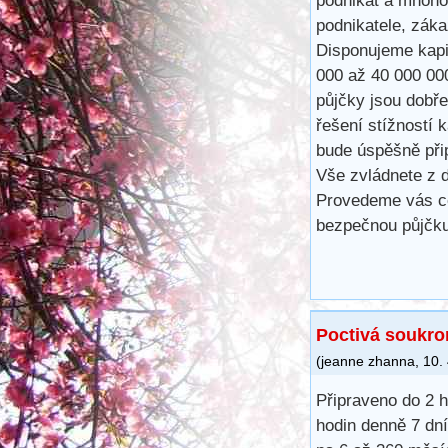
podnikat a mnoho
podnikatele, záka
Disponujeme kapit
000 až 40 000 00
půjčky jsou dobře
řešení stížností 
bude úspěšně při
Vše zvládnete z d
Provedeme vás ce
bezpečnou půjčku
Poctivá soukro
(
jeanne zhanna
,
10.
Připraveno do 2 
hodin denně 7 dní