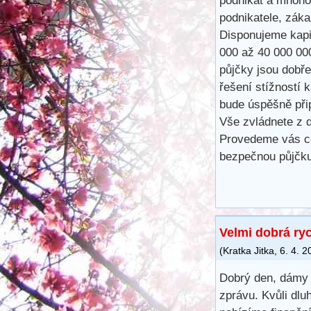
podnikat a mnoho
podnikatele, záka
Disponujeme kapit
000 až 40 000 00
půjčky jsou dobře
řešení stížností 
bude úspěšně při
Vše zvládnete z d
Provedeme vás ce
bezpečnou půjčku
Velmi dobrá ry
(
Kratka Jitka
,
6. 4. 2
Dobrý den, dámy 
zprávu. Kvůli dlu