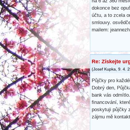
na 6 až 360 měsí
dokonce bez opuš
účtu, a to zcela 
smlouvy. osvědčen
mailem: jeannez
Re: Získejte ur
(
Josef Kupka
,
9. 4. 
Půjčky pro každé
Dobrý den, Půjčk
bank vás odmítlo.
financování, kte
poskytuji půjčky
zájmu mě kontakt