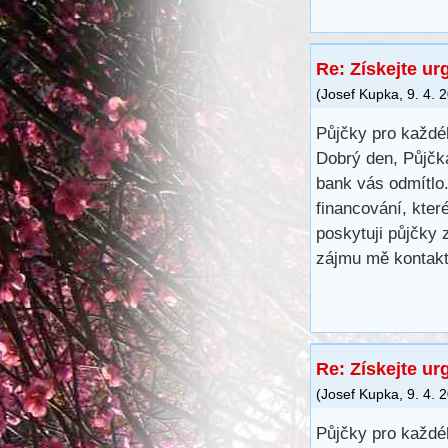
Re: Získejte ur
(
Josef Kupka
,
9. 4. 
Půjčky pro každé
Dobrý den, Půjčk
bank vás odmítlo.
financování, kte
poskytuji půjčky
zájmu mě kontakt
Re: Získejte ur
(
Josef Kupka
,
9. 4. 
Půjčky pro každé