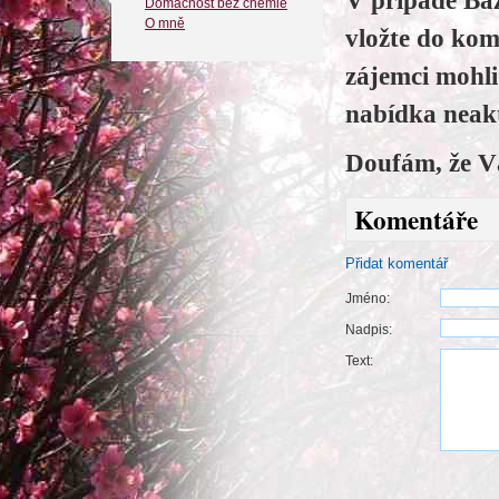
V případě Baz
Domácnost bez chemie
O mně
vložte do kom
zájemci mohl
nabídka neakt
Doufám, že V
Komentáře
Přidat komentář
Jméno:
Nadpis:
Text: