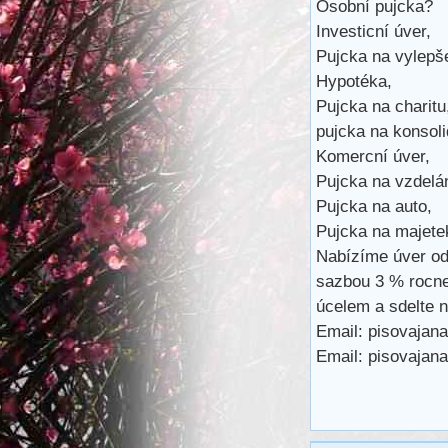
Osobní pujcka?
Investicní úver,
Pujcka na vylepš
Hypotéka,
Pujcka na charitu
pujcka na konsoli
Komercní úver,
Pujcka na vzdelán
Pujcka na auto,
Pujcka na majete
Nabízíme úver od
sazbou 3 % rocne.
úcelem a sdelte n
Email: pisovaja
Email: pisovaja