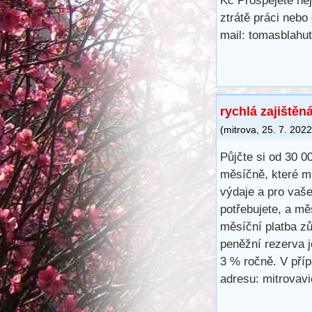
Kč Prospějete nej
ztrátě práci neb
mail: tomasblah
rychlá zajištěn
(
mitrova
,
25. 7. 2022
Půjčte si od 30 0
měsíčně, které m
výdaje a pro vaše
potřebujete, a mě
měsíční platba z
peněžní rezerva j
3 % ročně. V příp
adresu: mitrova