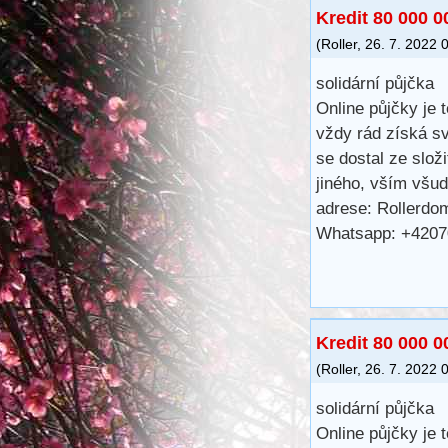
Kredit 80 000 
(
Roller
,
26. 7. 2022
0
solidární půjčka
Online půjčky je 
vždy rád získá s
se dostal ze složi
jiného, vším všud
adrese: Rollerd
Whatsapp: +420
Kredit 80 000 
(
Roller
,
26. 7. 2022
0
solidární půjčka
Online půjčky je 