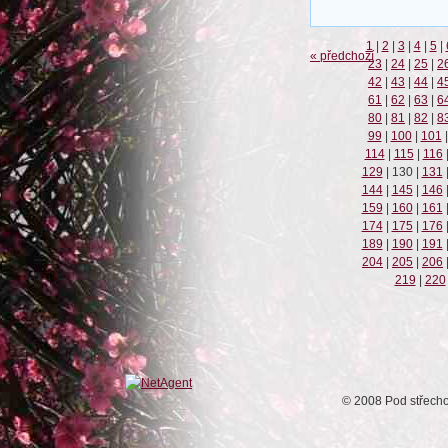
1
|
2
|
3
|
4
|
5
|
« předchozí
23
|
24
|
25
|
2
42
|
43
|
44
|
4
61
|
62
|
63
|
6
80
|
81
|
82
|
8
99
|
100
|
101
|
114
|
115
|
116
129
|
130
|
131
144
|
145
|
146
159
|
160
|
161
174
|
175
|
176
189
|
190
|
191
204
|
205
|
206
219
|
220
© 2008 Pod střech