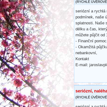
(
RYCHLÉ ÚVĚROVÉ
seriózní a rychlá
podmínek, naše ú
splatnosti. Naše 
délku a čas, kter
můžete půjčit od
- Finanční pomoc
- Okamžitá půjčka
nebankovní,
Kontakt
E-mail: jaroslav
seriózní, naléh
(
RYCHLÉ ÚVĚROVÉ
seriózní a rychlá