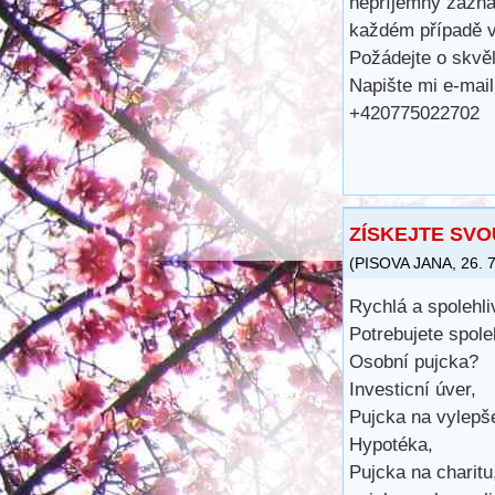
nepříjemný záznam
každém případě v
Požádejte o skvě
Napište mi e-mai
+420775022702
ZÍSKEJTE SVO
(
PISOVA JANA
,
26. 
Rychlá a spolehli
Potrebujete spole
Osobní pujcka?
Investicní úver,
Pujcka na vylepš
Hypotéka,
Pujcka na charitu