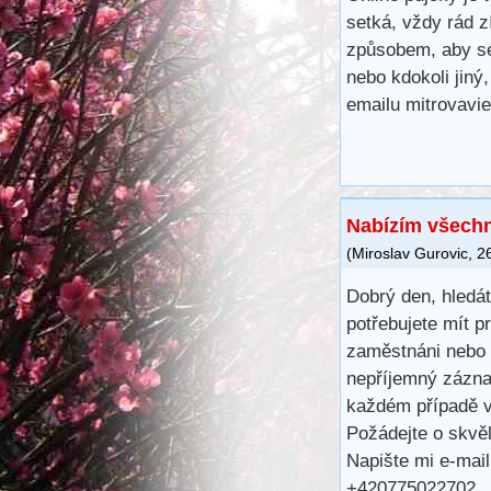
setká, vždy rád 
způsobem, aby se 
nebo kdokoli jiný
emailu mitrovav
Nabízím všechn
(
Miroslav Gurovic
,
2
Dobrý den, hledá
potřebujete mít 
zaměstnáni nebo 
nepříjemný záznam
každém případě v
Požádejte o skvě
Napište mi e-mai
+420775022702