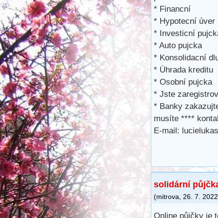
* Financní
* Hypotecní úver
* Investicní pujck
* Auto pujcka
* Konsolidacní dl
* Úhrada kreditu
* Osobní pujcka
* Jste zaregistro
* Banky zakazujt
musíte **** kont
E-mail: lucieluk
solidární půjčk
(
mitrova
,
26. 7. 2022
Online půjčky je 