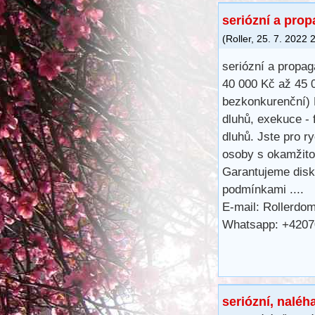
seriózní a pro
(
Roller
,
25. 7. 2022
seriózní a propa
40 000 Kč až 45 
bezkonkurenční) 
dluhů, exekuce - 
dluhů. Jste pro r
osoby s okamžitou
Garantujeme diskr
podmínkami ....
E-mail: Rollerdo
Whatsapp: +420
seriózní, naléh