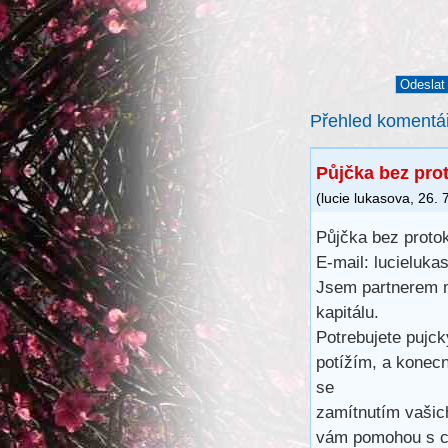
Přehled komentá
Půjčka bez pro
(
lucie lukasova
,
26. 
Půjčka bez proto
E-mail: lucieluk
Jsem partnerem 
kapitálu.
Potrebujete pujck
potížím, a konec
se
zamítnutím vašic
vám pomohou s cá