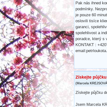
Pak nás ihned ko
podmínky. Nezpro
je pouze 60 minu
oslovili tisíce kl
garanci, spolehli
spolehlivost a ind
poradce, který s
KONTAKT : +420
email:petrlouko
Získejte půjčk
(
Marcela KREJSOV
Získejte půjčku 
Jsem Marcela KRE