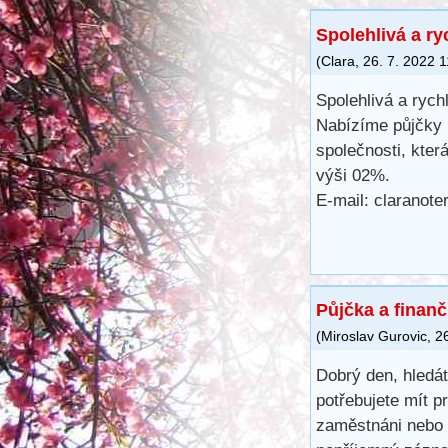
Spolehlivá a ry
(
Clara
,
26. 7. 2022
1
Spolehlivá a rych
Nabízíme půjčky 
společnosti, kter
výši 02%.
E-mail: claranot
Půjčka a finan
(
Miroslav Gurovic
,
2
Dobrý den, hledá
potřebujete mít 
zaměstnáni nebo 