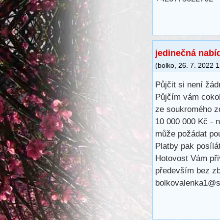
jedinečná nabí
(
bolko
,
26. 7. 2022
1
Půjčit si není žá
Půjčím vám cokoli
ze soukromého zdr
10 000 000 Kč - n
může požádat pou
Platby pak posíl
Hotovost Vám při
především bez zb
bolkovalenka1@