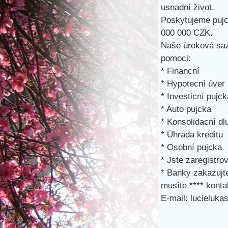
usnadní život.
Poskytujeme pujc
000 000 CZK.
Naše úroková saz
pomoci:
* Financní
* Hypotecní úver
* Investicní pujck
* Auto pujcka
* Konsolidacní dl
* Úhrada kreditu
* Osobní pujcka
* Jste zaregistro
* Banky zakazujt
musíte **** kont
E-mail: lucieluk