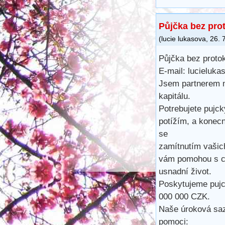
Půjčka bez pro
(
lucie lukasova
,
26. 
Půjčka bez proto
E-mail: lucieluk
Jsem partnerem 
kapitálu.
Potrebujete pujck
potížím, a konec
se
zamítnutím vašic
vám pomohou s cá
usnadní život.
Poskytujeme pujc
000 000 CZK.
Naše úroková saz
pomoci: