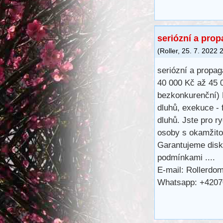
seriózní a pro
(
Roller
,
25. 7. 2022
seriózní a propa
40 000 Kč až 45 
bezkonkurenční) 
dluhů, exekuce - 
dluhů. Jste pro r
osoby s okamžitou
Garantujeme diskr
podmínkami ....
E-mail: Rollerdo
Whatsapp: +420