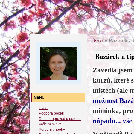
Úvod
»
Bazárek a t
Bazárek a tip
Zavedla jsem
kurzů, které 
místech (ale 
MENU
možnost Baz
Úvod
miminka, pro
Podpora početí
Dula - doprovod u porodu
nápadů... vše 
Vaše miminka
Porodní příběhy