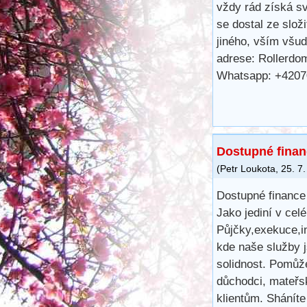
vždy rád získá s
se dostal ze složi
jiného, vším všud
adrese: Rollerd
Whatsapp: +420
Dostupné fina
(
Petr Loukota
,
25. 7
Dostupné financ
Jako jediní v c
Půjčky,exekuce,
kde naše služby 
solidnost. Pomůž
důchodci, mateřsk
klientům. Shánít