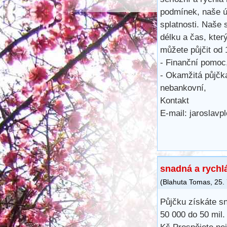
podmínek, naše ú
splatnosti. Naše 
délku a čas, kter
můžete půjčit od
- Finanční pomoc
- Okamžitá půjčka
nebankovní,
Kontakt
E-mail: jaroslav
snadná a rychl
(
Blahuta Tomas
,
25.
Půjčku získáte s
50 000 do 50 mil.