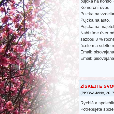
pujcka na konsoli
Komercní úver,
Pujcka na vzdelán
Pujcka na auto,
Pujcka na majete
Nabízíme úver od
sazbou 3 % rocne.
úcelem a sdelte n
Email: pisovaja
Email: pisovaja
ZÍSKEJTE SVO
(
PISOVA JANA
,
26. 
Rychlá a spolehli
Potrebujete spole