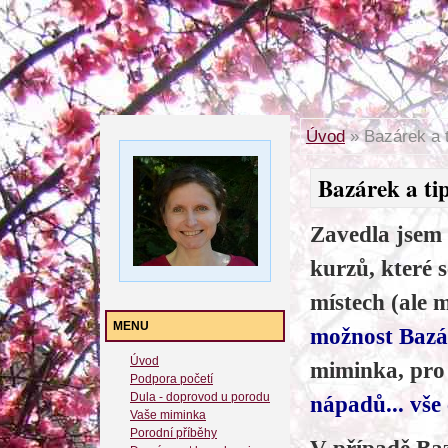
Úvod
»
Bazárek a t
Bazárek a tip
Zavedla jsem
kurzů, které 
místech (ale 
MENU
možnost Baz
Úvod
miminka, pro
Podpora početí
Dula - doprovod u porodu
nápadů... vše 
Vaše miminka
Porodní příběhy