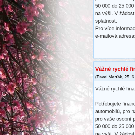
50 000 do 25 000
na výši. V žádost
splatnost.
Pro více informac
e-mailová adres
Vážné rychlé f
(
Pavel Marťák
,
25. 6
Vážné rychlé fin
Potřebujete finan
automobilů, pro n
pro vaše osobní p
50 000 do 25 000
na výši. V žádost