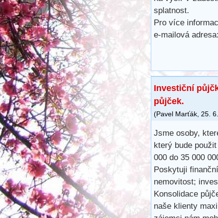
splatnost.
Pro více informac
e-mailová adres
Investiční půjč
půjček.
(
Pavel Marťák
,
25. 6
Jsme osoby, které
který bude použit
000 do 35 000 00
Poskytuji finančn
nemovitost; inves
Konsolidace půjč
naše klienty maxi