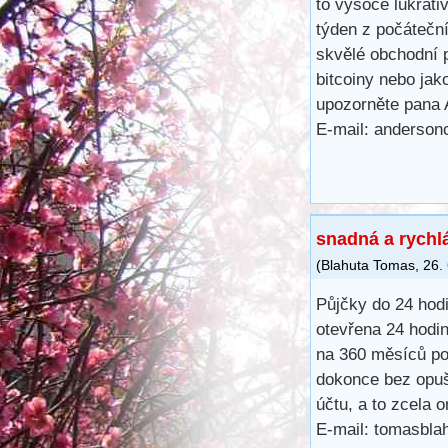
to vysoce lukrati
týden z počátečn
skvělé obchodní 
bitcoiny nebo ja
upozorněte pana 
E-mail: anderson
snadná a rychl
(
Blahuta Tomas
,
26.
Půjčky do 24 hod
otevřena 24 hodin
na 360 měsíců po
dokonce bez opuš
účtu, a to zcela 
E-mail: tomasbl