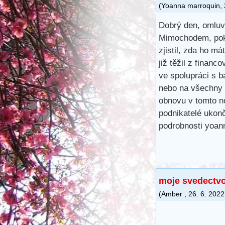
(
Yoanna marroquin
,
Dobrý den, omluvt
Mimochodem, poku
zjistil, zda ho má
již těžil z financ
ve spolupráci s 
nebo na všechny 
obnovu v tomto n
podnikatelé ukonč
podrobnosti yoa
moje svedectv
(
Amber
,
26. 6. 2022