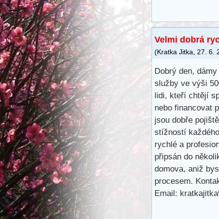
Velmi dobrá ry
(
Kratka Jitka
,
27. 6.
Dobrý den, dámy 
služby ve výši 5
lidi, kteří chtějí 
nebo financovat 
jsou dobře pojišt
stížností každéh
rychlé a profesio
připsán do několi
domova, aniž bys
procesem. Kontak
Email: kratkajit