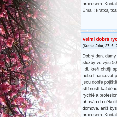
procesem. Kontak
Email: kratkajit
Velmi dobrá ry
(
Kratka Jitka
,
27. 6.
Dobrý den, dámy 
služby ve výši 5
lidi, kteří chtějí 
nebo financovat 
jsou dobře pojišt
stížností každéh
rychlé a profesio
připsán do několi
domova, aniž bys
procesem. Kontak