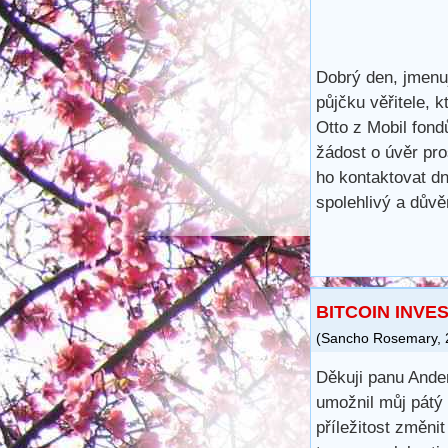
Dobrý den, jmenu
půjčku věřitele, 
Otto z Mobil fond
žádost o úvěr pr
ho kontaktovat dn
spolehlivý a dův
BITCOIN INVE
(
Sancho Rosemary
,
Děkuji panu Ande
umožnil můj pátý 
příležitost změnit