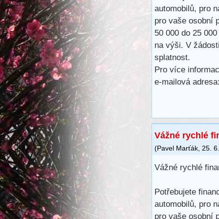
automobilů, pro n
pro vaše osobní p
50 000 do 25 000
na výši. V žádost
splatnost.
Pro více informac
e-mailová adres
Vážné rychlé f
(
Pavel Marťák
,
25. 6
Vážné rychlé fin
Potřebujete finan
automobilů, pro n
pro vaše osobní p