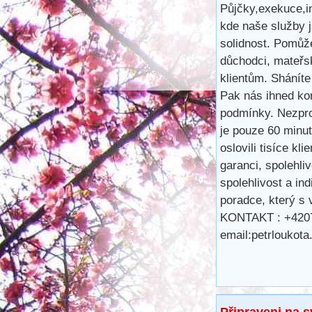
Půjčky,exekuce,
kde naše služby 
solidnost. Pomůž
důchodci, mateřsk
klientům. Shánít
Pak nás ihned ko
podmínky. Nezpro
je pouze 60 minu
oslovili tisíce kl
garanci, spolehli
spolehlivost a ind
poradce, který s
KONTAKT : +420
email:petrlouko
Připraveni na 