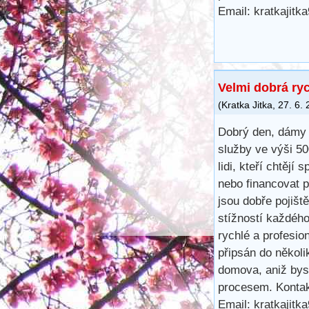
Email: kratkajit
Velmi dobrá ry
(
Kratka Jitka
,
27. 6.
Dobrý den, dámy 
služby ve výši 5
lidi, kteří chtějí 
nebo financovat 
jsou dobře pojišt
stížností každéh
rychlé a profesio
připsán do několi
domova, aniž bys
procesem. Kontak
Email: kratkajit