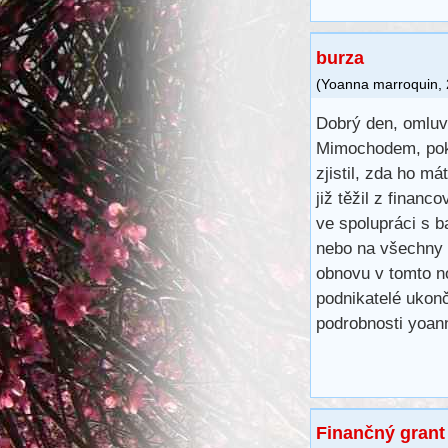
burza
(
Yoanna marroquin
,
Dobrý den, omluvt
Mimochodem, poku
zjistil, zda ho má
již těžil z financ
ve spolupráci s 
nebo na všechny 
obnovu v tomto n
podnikatelé ukonč
podrobnosti yoa
Finančný grant