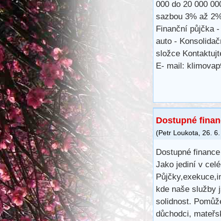
000 do 20 000 00
sazbou 3% až 2% 
Finanční půjčka -
auto - Konsolidač
složce Kontaktujt
E- mail: klimova
Dostupné fina
(
Petr Loukota
,
26. 6
Dostupné financ
Jako jediní v c
Půjčky,exekuce,
kde naše služby 
solidnost. Pomůž
důchodci, mateřsk