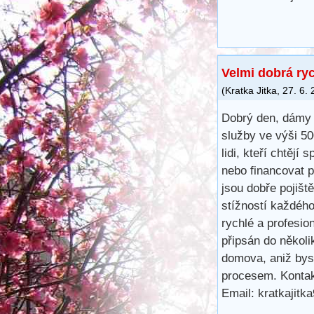
Velmi dobrá ry
(
Kratka Jitka
,
27. 6.
Dobrý den, dámy 
služby ve výši 5
lidi, kteří chtějí 
nebo financovat 
jsou dobře pojišt
stížností každéh
rychlé a profesio
připsán do několi
domova, aniž bys
procesem. Kontak
Email: kratkajit