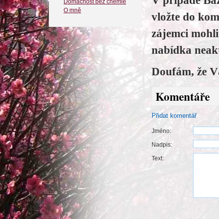
V případě Baz
Domácnost bez chemie
O mně
vložte do kom
zájemci mohl
nabídka neakt
Doufám, že V
Komentáře
Přidat komentář
Jméno:
Nadpis:
Text: