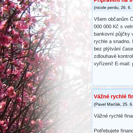
(
nicole perdu
,
26. 6.
Všem občanům Če
000 000 Kč s vel
bankovní půjčky 
rychle a snadno. 
bez plýtvání čas
zdlouhavé kontrol
vyřízení! E-mail
Vážné rychlé f
(
Pavel Marťák
,
25. 6
Vážné rychlé fin
Potřebujete finan