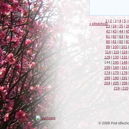
1
|
2
|
3
|
4
|
5
|
« předchozí
23
|
24
|
25
|
2
42
|
43
|
44
|
4
61
|
62
|
63
|
6
80
|
81
|
82
|
8
99
|
100
|
101
|
114
|
115
|
116
129
|
130
|
131
144
|
145
|
146
159
|
160
|
161
174
|
175
|
176
189
|
190
|
191
204
|
205
|
206
219
|
220
© 2008 Pod střech