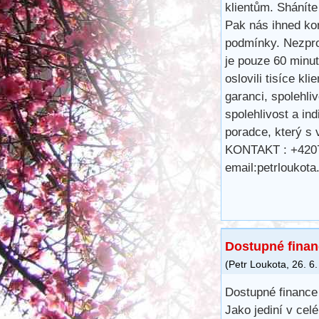
klientům. Shánít
Pak nás ihned ko
podmínky. Nezpro
je pouze 60 minu
oslovili tisíce kl
garanci, spolehli
spolehlivost a ind
poradce, který s
KONTAKT : +420
email:petrlouko
Dostupné fina
(
Petr Loukota
,
26. 6
Dostupné financ
Jako jediní v c