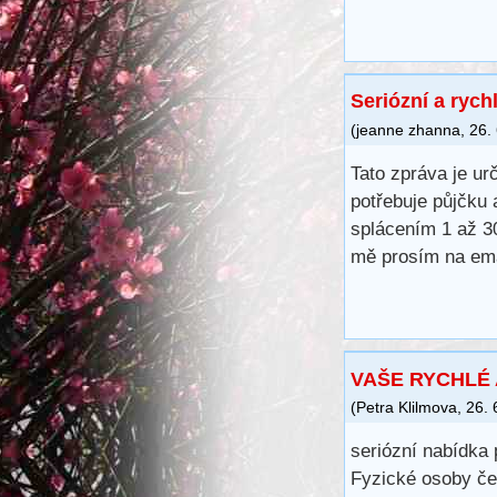
Seriózní a rych
(
jeanne zhanna
,
26.
Tato zpráva je u
potřebuje půjčku
splácením 1 až 30
mě prosím na em
VAŠE RYCHLÉ 
(
Petra Klilmova
,
26. 
seriózní nabídka 
Fyzické osoby če