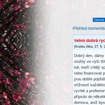
Přehled komentá
Velmi dobrá ry
(
Kratka Jitka
,
27. 6.
Dobrý den, dámy 
služby ve výši 5
lidi, kteří chtějí 
nebo financovat 
jsou dobře pojišt
stížností každéh
rychlé a profesio
připsán do několi
domova, aniž bys