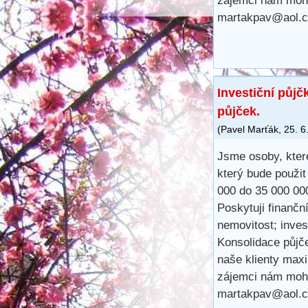
zájemci nám moh
martakpav@aol.
Investiční půjč
půjček.
(
Pavel Marťák
,
25. 6
Jsme osoby, které
který bude použit
000 do 35 000 00
Poskytuji finančn
nemovitost; inves
Konsolidace půjč
naše klienty maxi
zájemci nám moh
martakpav@aol.