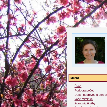
MENU
Úvod
Podpora početí
Dula - doprovod u porod
Vaše miminka
Porodní příběhy