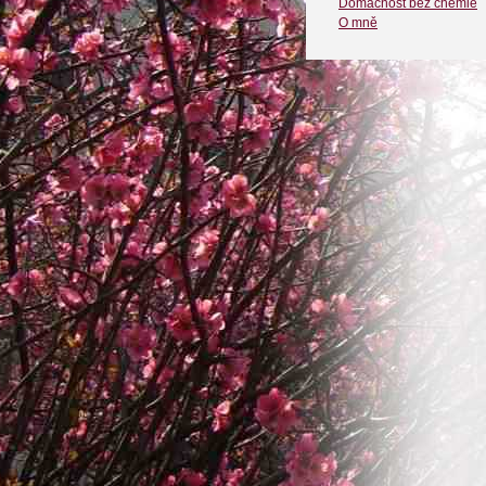
Domácnost bez chemie
O mně