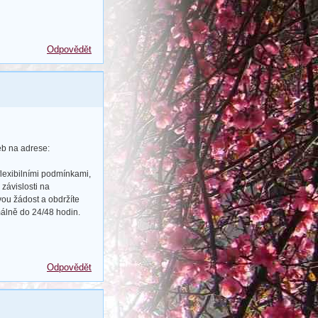
Odpovědět
eb na adrese:
flexibilními podmínkami,
závislosti na
ou žádost a obdržíte
álně do 24/48 hodin.
Odpovědět