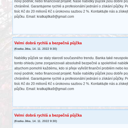
nový podnik; nebo financovat projekt. Naše nabídky půjček jsou dobře po
chráněné. Garantujeme rychlé a profesionální jednání o získání půjčky. 
tisíc Kč do 20 milionů Kč s úrokovou sazbou 2 %. Kontaktujte nás a získe
půjčku. Email: kratkajitka9@gmail.com
Velmi dobrá rychlá a bezpečná půjčka
(
Kratka Jitka
,
14. 11. 2022
9:30
)
Nabídky půjček se staly starostí současného trendu. Banka také neuspokoj
tomto ohledu jsme zorganizovali absolutně bezpečné a spolehlivé nabídky
abychom pomohli každému, kdo si přeje vyřešit finanční problém nebo kom
nový podnik; nebo financovat projekt. Naše nabídky půjček jsou dobře po
chráněné. Garantujeme rychlé a profesionální jednání o získání půjčky. 
tisíc Kč do 20 milionů Kč s úrokovou sazbou 2 %. Kontaktujte nás a získe
půjčku. Email: kratkajitka9@gmail.com
Velmi dobrá rychlá a bezpečná půjčka
(
Kratka Jitka
,
14. 11. 2022
9:30
)