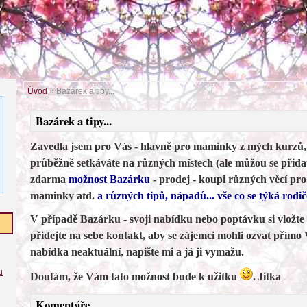
Úvod
»
Bazárek a tipy...
Bazárek a tipy...
Zavedla jsem pro Vás - hlavně pro maminky z mých kurzů, 
průběžně setkáváte na různých místech (ale můžou se přidat
zdarma
možnost Bazárku
- prodej - koupi různých věcí pr
maminky atd.
a různých tipů, nápadů... vše co se týká rodič
V případě Bazárku - svoji nabídku nebo poptávku si vložte
přidejte na sebe kontakt, aby se zájemci mohli ozvat přímo
nabídka neaktuální, napište mi a já ji vymažu.
u
Doufám, že Vám tato možnost bude k užitku
.
Jitka
Komentáře