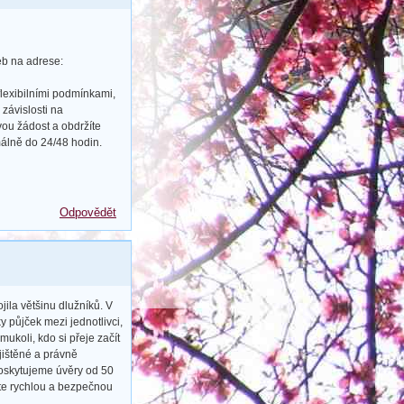
eb na adrese:
flexibilními podmínkami,
závislosti na
ou žádost a obdržíte
álně do 24/48 hodin.
Odpovědět
ila většinu dlužníků. V
 půjček mezi jednotlivci,
ukoli, kdo si přeje začít
jištěné a právně
Poskytujeme úvěry od 50
jte rychlou a bezpečnou