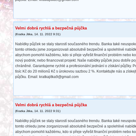
Velmi dobrá rychlá a bezpečná půjčka
(
Kratka Jitka
,
14. 11. 2022
9:31
)
Nabídky půjček se staly starostí současného trendu. Banka také neuspokoj
tomto ohledu jsme zorganizovali absolutně bezpečné a spolehlivé nabídky
abychom pomohli každému, kdo si přeje vyřešit finanční problém nebo kom
nový podnik; nebo financovat projekt. Naše nabídky půjček jsou dobře po
chráněné. Garantujeme rychlé a profesionální jednání o získání půjčky. 
tisíc Kč do 20 milionů Kč s úrokovou sazbou 2 %. Kontaktujte nás a získe
půjčku. Email: kratkajitka9@gmail.com
Velmi dobrá rychlá a bezpečná půjčka
(
Kratka Jitka
,
14. 11. 2022
9:31
)
Nabídky půjček se staly starostí současného trendu. Banka také neuspokoj
tomto ohledu jsme zorganizovali absolutně bezpečné a spolehlivé nabídky
abychom pomohli každému, kdo si přeje vyřešit finanční problém nebo kom