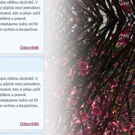
ila většinu dlužníků. V
 půjček mezi jednotlivci,
ukoli, kdo si přeje začít
jištěné a právně
Poskytujeme úvěry od 50
jte rychlou a bezpečnou
Odpovědět
ila většinu dlužníků. V
 půjček mezi jednotlivci,
ukoli, kdo si přeje začít
jištěné a právně
Poskytujeme úvěry od 50
jte rychlou a bezpečnou
Odpovědět