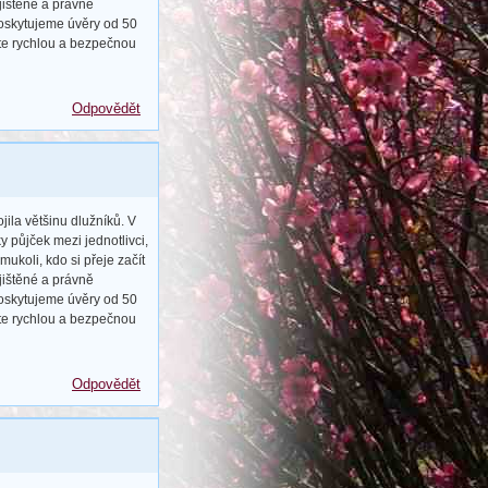
jištěné a právně
Poskytujeme úvěry od 50
jte rychlou a bezpečnou
Odpovědět
ila většinu dlužníků. V
 půjček mezi jednotlivci,
ukoli, kdo si přeje začít
jištěné a právně
Poskytujeme úvěry od 50
jte rychlou a bezpečnou
Odpovědět