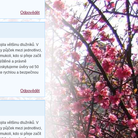
Odpovědět
ila většinu dlužníků. V
 půjček mezi jednotlivci,
ukoli, kdo si přeje začít
jištěné a právně
Poskytujeme úvěry od 50
jte rychlou a bezpečnou
Odpovědět
ila většinu dlužníků. V
 půjček mezi jednotlivci,
ukoli, kdo si přeje začít