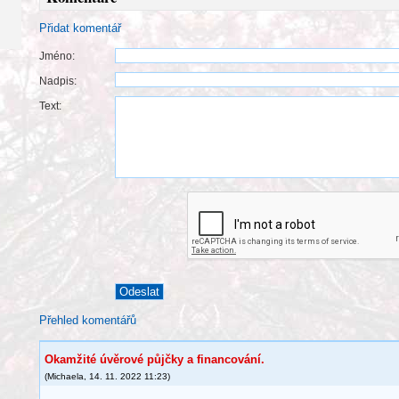
Přidat komentář
Jméno:
Nadpis:
Text:
Přehled komentářů
Okamžité úvěrové půjčky a financování.
(
Michaela
,
14. 11. 2022
11:23
)