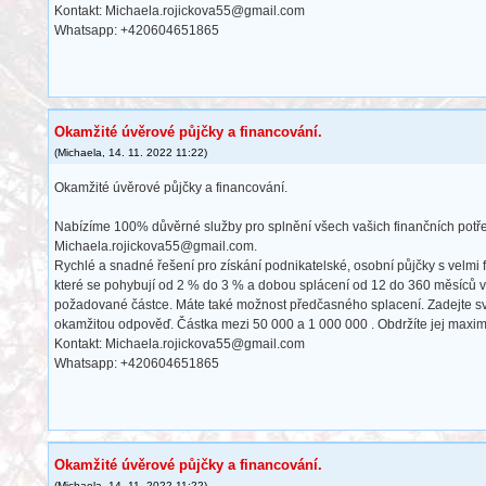
Kontakt: Michaela.rojickova55@gmail.com
Whatsapp: +420604651865
Okamžité úvěrové půjčky a financování.
(
Michaela
,
14. 11. 2022
11:22
)
Okamžité úvěrové půjčky a financování.
Nabízíme 100% důvěrné služby pro splnění všech vašich finančních potř
Michaela.rojickova55@gmail.com.
Rychlé a snadné řešení pro získání podnikatelské, osobní půjčky s velmi 
které se pohybují od 2 % do 3 % a dobou splácení od 12 do 360 měsíců v 
požadované částce. Máte také možnost předčasného splacení. Zadejte sv
okamžitou odpověď. Částka mezi 50 000 a 1 000 000 . Obdržíte jej maxim
Kontakt: Michaela.rojickova55@gmail.com
Whatsapp: +420604651865
Okamžité úvěrové půjčky a financování.
(
Michaela
,
14. 11. 2022
11:22
)