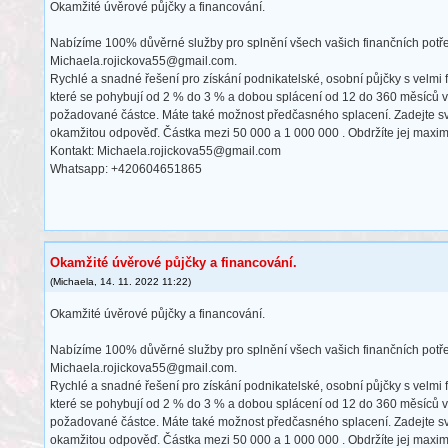
Okamžité úvěrové půjčky a financování.
Nabízíme 100% důvěrné služby pro splnění všech vašich finančních potř
Michaela.rojickova55@gmail.com.
Rychlé a snadné řešení pro získání podnikatelské, osobní půjčky s velmi 
které se pohybují od 2 % do 3 % a dobou splácení od 12 do 360 měsíců v 
požadované částce. Máte také možnost předčasného splacení. Zadejte sv
okamžitou odpověď. Částka mezi 50 000 a 1 000 000 . Obdržíte jej maxim
Kontakt: Michaela.rojickova55@gmail.com
Whatsapp: +420604651865
Okamžité úvěrové půjčky a financování.
(
Michaela
,
14. 11. 2022
11:22
)
Okamžité úvěrové půjčky a financování.
Nabízíme 100% důvěrné služby pro splnění všech vašich finančních potř
Michaela.rojickova55@gmail.com.
Rychlé a snadné řešení pro získání podnikatelské, osobní půjčky s velmi 
které se pohybují od 2 % do 3 % a dobou splácení od 12 do 360 měsíců v 
požadované částce. Máte také možnost předčasného splacení. Zadejte sv
okamžitou odpověď. Částka mezi 50 000 a 1 000 000 . Obdržíte jej maxim