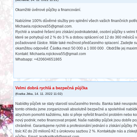
Okamžité úvěrové půjčky a financování.
Nabízíme 100% důvěrné služby pro splnění všech vašich finančních potř
Michaela.rojickova55@gmail.com.
Rychlé a snadné řešení pro získání podnikatelské, osobní půjčky s velmi 
které se pohybují od 2 % do 3 % a dobou splácení od 12 do 360 měsíců v 
požadované částce. Máte také možnost předčasného splacení. Zadejte sv
okamžitou odpověď. Částka mezi 50 000 a 1 000 000 . Obdržíte jej maxim
Kontakt: Michaela.rojickova55@gmail.com
Whatsapp: +420604651865
Velmi dobrá rychlá a bezpečná půjčka
(
Kratka Jitka
,
14. 11. 2022
11:02
)
Nabídky půjček se staly starostí současného trendu. Banka také neuspokoj
tomto ohledu jsme zorganizovali absolutně bezpečné a spolehlivé nabídky
abychom pomohli každému, kdo si přeje vyřešit finanční problém nebo kom
nový podnik; nebo financovat projekt. Naše nabídky půjček jsou dobře po
chráněné. Garantujeme rychlé a profesionální jednání o získání půjčky. 
tisíc Kč do 20 milionů Kč s úrokovou sazbou 2 %. Kontaktujte nás a získe
půjčku. Email: kratkajitka9@gmail.com