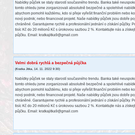
Nabídky půjček se staly starostí současného trendu. Banka také neuspokoj
tomto ohledu jsme zorganizovali absolutně bezpečné a spolehlivé nabídky
abychom pomohli každému, kdo si přeje vyřešit finanční problém nebo kom
nový podnik; nebo financovat projekt. Naše nabídky půjček jsou dobře po
chráněné. Garantujeme rychlé a profesionální jednání o získání půjčky. 
tisíc Kč do 20 milionů Kč s úrokovou sazbou 2 %. Kontaktujte nás a získe
půjčku. Email: kratkajitka9@gmail.com
Velmi dobrá rychlá a bezpečná půjčka
(
Kratka Jitka
,
14. 11. 2022
9:30
)
Nabídky půjček se staly starostí současného trendu. Banka také neuspokoj
tomto ohledu jsme zorganizovali absolutně bezpečné a spolehlivé nabídky
abychom pomohli každému, kdo si přeje vyřešit finanční problém nebo kom
nový podnik; nebo financovat projekt. Naše nabídky půjček jsou dobře po
chráněné. Garantujeme rychlé a profesionální jednání o získání půjčky. 
tisíc Kč do 20 milionů Kč s úrokovou sazbou 2 %. Kontaktujte nás a získe
půjčku. Email: kratkajitka9@gmail.com