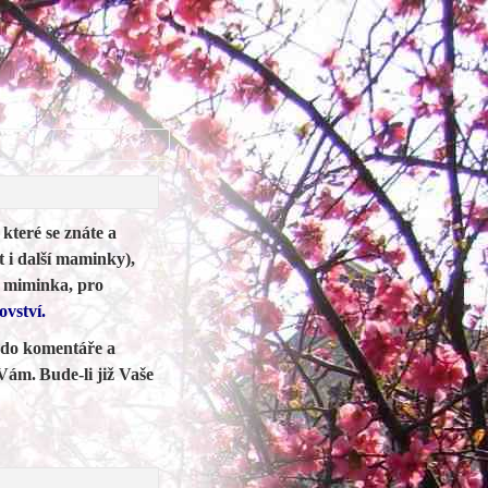
které se znáte a
 i další maminky),
o miminka, pro
ovství.
 do komentáře a
 Vám.
Bude-li již Vaše