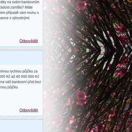
ředky na svém bankovním
žádost zamítla? Máte
aždém případě vám mohu s
finance s výhodnými
Odpovědět
livou rychlou půjčku za
 000 Kč až 40 000 000 Kč
 na váš bankovní účet bez
těnou půjčku
Odpovědět