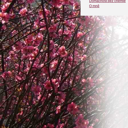
Domácnost bez chemie
O mně