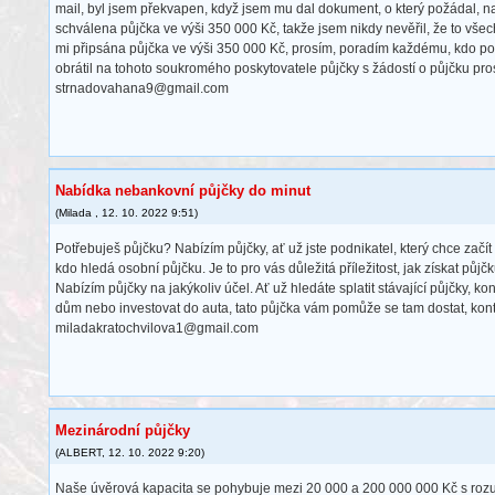
mail, byl jsem překvapen, když jsem mu dal dokument, o který požádal, n
schválena půjčka ve výši 350 000 Kč, takže jsem nikdy nevěřil, že to vše
mi připsána půjčka ve výši 350 000 Kč, prosím, poradím každému, kdo po
obrátil na tohoto soukromého poskytovatele půjčky s žádostí o půjčku pros
strnadovahana9@gmail.com
Nabídka nebankovní půjčky do minut
(
Milada
,
12. 10. 2022
9:51
)
Potřebuješ půjčku? Nabízím půjčky, ať už jste podnikatel, který chce začí
kdo hledá osobní půjčku. Je to pro vás důležitá příležitost, jak získat půjč
Nabízím půjčky na jakýkoliv účel. Ať už hledáte splatit stávající půjčky, ko
dům nebo investovat do auta, tato půjčka vám pomůže se tam dostat, kont
miladakratochvilova1@gmail.com
Mezinárodní půjčky
(
ALBERT
,
12. 10. 2022
9:20
)
Naše úvěrová kapacita se pohybuje mezi 20 000 a 200 000 000 Kč s ro