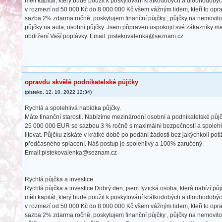
měli kapitál, který bude použit k poskytování krátkodobých a dlouhodobýc
v rozmezí od 50 000 Kč do 8 000 000 Kč všem vážným lidem, kteří to opra
sazba 2% zdarma ročně, poskytujem finanční půjčky , půjčky na nemovitosti
půjčky na auta, osobní půjčky. Jsem připraven uspokojit své zákazníky 
obdržení Vaší poptávky. Email: pistekovalenka@seznam.cz
opravdu skvělé podnikatelské půjčky
(
pisteko
,
12. 10. 2022
12:34
)
Rychlá a spolehlivá nabídka půjčky.
Máte finanční starosti. Nabízíme mezinárodní osobní a podnikatelské půj
25 000 000 EUR se sazbou 3 % ročně s maximální bezpečností a spolehli
litovat. Půjčku získáte v krátké době po podání žádosti bez jakýchkoli potí
předčasného splacení. Náš postup je spolehlivý a 100% zaručený.
Email:pistekovalenka@seznam.cz
Rychlá půjčka a investice
Rychlá půjčka a investice Dobrý den, jsem fyzická osoba, která nabízí p
měli kapitál, který bude použit k poskytování krátkodobých a dlouhodobýc
v rozmezí od 50 000 Kč do 8 000 000 Kč všem vážným lidem, kteří to opra
sazba 2% zdarma ročně, poskytujem finanční půjčky , půjčky na nemovitosti