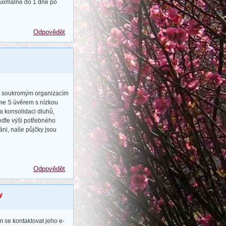
maximálně do 1 dne po
Odpovědět
 a soukromým organizacím
íme S úvěrem s nízkou
a konsolidaci dluhů,
veďte výši potřebného
váni, naše půjčky jsou
Odpovědět
y
m se kontaktovat jeho e-