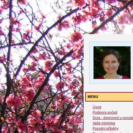
MENU
Úvod
Podpora početí
Dula - doprovod u porod
Vaše miminka
Porodní příběhy