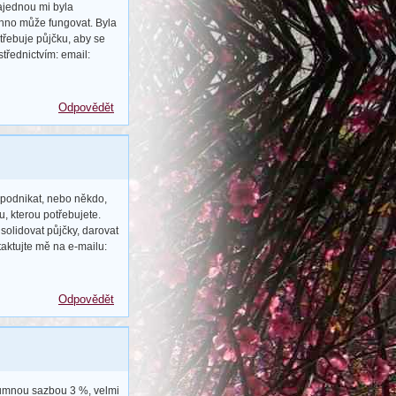
ajednou mi byla
chno může fungovat. Byla
třebuje půjčku, aby se
třednictvím: email:
Odpovědět
t podnikat, nebo někdo,
ku, kterou potřebujete.
nsolidovat půjčky, darovat
aktujte mě na e-mailu:
Odpovědět
zumnou sazbou 3 %, velmi