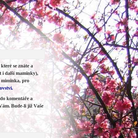
které se znáte a
 i další maminky),
o miminka, pro
ovství.
 do komentáře a
 Vám.
Bude-li již Vaše