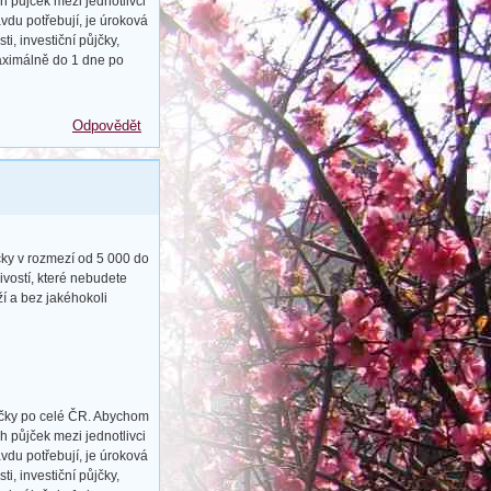
h půjček mezi jednotlivci
vdu potřebují, je úroková
, investiční půjčky,
maximálně do 1 dne po
Odpovědět
čky v rozmezí od 5 000 do
vostí, které nebudete
ží a bez jakéhokoli
ůjčky po celé ČR. Abychom
h půjček mezi jednotlivci
vdu potřebují, je úroková
, investiční půjčky,