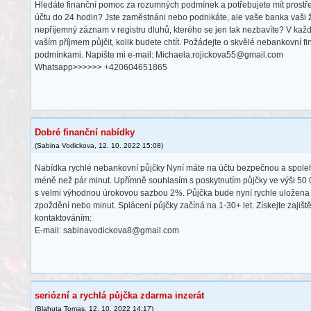
Hledáte finanční pomoc za rozumných podmínek a potřebujete mít prost
účtu do 24 hodin? Jste zaměstnáni nebo podnikáte, ale vaše banka vaši 
nepříjemný záznam v registru dluhů, kterého se jen tak nezbavíte? V k
vaším příjmem půjčit, kolik budete chtít. Požádejte o skvělé nebankovní 
podmínkami. Napište mi e-mail: Michaela.rojickova55@gmail.com
Whatsapp>>>>>> +420604651865
Dobré finanční nabídky
(
Sabina Vodickova
,
12. 10. 2022
15:08
)
Nabídka rychlé nebankovní půjčky Nyní máte na účtu bezpečnou a spoleh
méně než pár minut. Upřímně souhlasím s poskytnutím půjčky ve výši 50
s velmi výhodnou úrokovou sazbou 2%. Půjčka bude nyní rychle uložena
zpoždění nebo minut. Splácení půjčky začíná na 1-30+ let. Získejte zajiš
kontaktováním:
E-mail: sabinavodickova8@gmail.com
seriózní a rychlá půjčka zdarma inzerát
(
Blahuta Tomas
,
12. 10. 2022
14:17
)