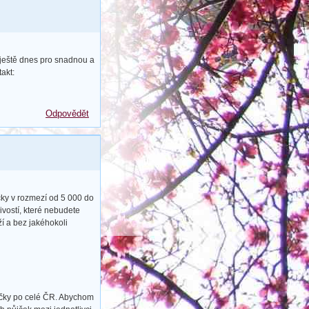
 ještě dnes pro snadnou a
akt:
Odpovědět
čky v rozmezí od 5 000 do
vostí, které nebudete
ží a bez jakéhokoli
ůjčky po celé ČR. Abychom