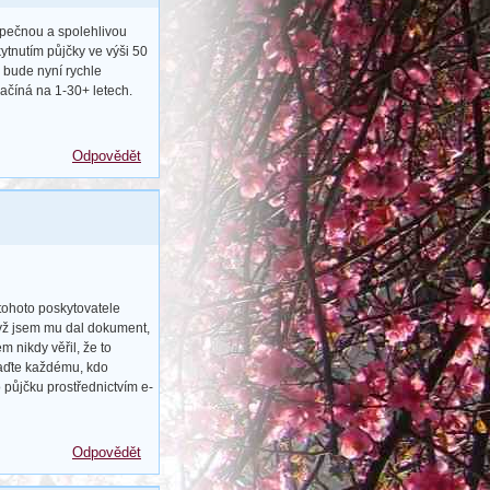
zpečnou a spolehlivou
ytnutím půjčky ve výši 50
 bude nyní rychle
ačíná na 1-30+ letech.
Odpovědět
tohoto poskytovatele
dyž jsem mu dal dokument,
 nikdy věřil, že to
raďte každému, kdo
o půjčku prostřednictvím e-
Odpovědět