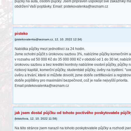
půjčky na auta, osobní půjčky. Jsem připraven uspokojit své zákazníky 
obdržení Vaší poptávky. Email: pistekovalenka@seznam.cz
pisteko
(
pistekovalenka@seznam.cz
,
12. 10. 2022
12:34
)
Nabídka půjčky mezi jednotlivci za 24 hodin.
Jsme ochotni půjčit s úrokovou sazbou 3%, nabízíme půjčky komerčním
v rozsahu od 50 000 Kč do 35 000 000 Kč v období od 1 do 30 let, nabíz
úrokovou sazbou a bez kreditní kontroly nabízíme osobní půjčky, půjčky n
rizikový kapitál, komerční půjčky, studentské půjčky, úvěry na bydlení. "u
úvěru a trvání, které si můžete dovolit, jsme dobře certifikováni a registro
dobře pojištěny pro maximální bezpečnost, což je naše nejvyšší priorita.
Email:pistekovalenka@seznam.cz
jak jsem dostal půjčku od tohoto poctivého poskytovatele půjčk
(
kristofova
,
12. 10. 2022
11:58
)
Na této stránce jsem narazil na tohoto poskytovatele půjčky a rozhodl jse