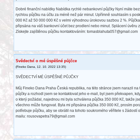
Dobré finanční nabídky Nabídka rychlé nebankovní půjčky Nyní máte be
rychlou půjčku na účtu za méně než pár minut. Upřímně souhlasím s posk
000 Kč až 50 000 000 Kč s velmi výhodnou úrokovou sazbou 2 %. Půjčka
připsána na váš bankovní účet bez prodlení nebo minut. Splácení úvěru z
Získejte zajištěnou půjčku kontaktováním: tomasblahuta057@gmail.com
Svědectví o mé úspěšné půjčce
(
Fineko Dana
,
12. 10. 2022
13:35
)
SVĚDECTVÍ MÉ ÚSPĚŠNÉ PŮJČKY
Můj Fineko Dana Praha Česká republika, na této stránce jsem narazil na 
půjčky a rozhodl jsem se kontaktovat jeho e-mail, byl jsem překvapen, k
o který požádal, najednou mi byla schválena půjčka 350 000 Kč, takže jsem
všechno může fungovat. Byla mi připsána půjčka 350 000 Kč, prosím po
potřebuje půjčku, aby se obrátil na tohoto soukromého věřitele s žádostí 
mailu: rousovapetra79@gmail.com