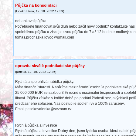
Půjčka na konsolidaci
(
Fineko Hana
,
12. 10. 2022
12:39
)
nebankovní půjčka
Potřebujete financovat svůj dluh nebo začít nový podnik? kontaktujte nás
spolehlivou půjčku a získejte svou půjčku do 7 až 12 hodin e-mailový kont
tomas.prochazka.lovoo@gmail.com
opravdu skvělé podnikatelské půjčky
(
pisteko
,
12. 10. 2022
12:35
)
Rychlá a spolehlivá nabídka půjčky.
Máte finanční starosti. Nabízíme mezinárodní osobní a podnikatelské půj
25 000 000 EUR se sazbou 3 % ročně s maximální bezpečností a spolehli
litovat. Půjčku získáte v krátké době po podání žádosti bez jakýchkoli potí
předčasného splacení. Náš postup je spolehlivý a 100% zaručený.
Email:pistekovalenka@seznam.cz
Rychlá půjčka a investice
Rychlá půjčka a investice Dobrý den, jsem fyzická osoba, která nabízí p