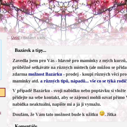
Úvod
»
Bazárek a tipy...
Bazárek a tipy...
Zavedla jsem pro Vás - hlavně pro maminky z mých kurzů, 
průběžně setkáváte na různých místech (ale můžou se přidat
zdarma
možnost Bazárku
- prodej - koupi různých věcí pr
maminky atd.
a různých tipů, nápadů... vše co se týká rodič
V případě Bazárku - svoji nabídku nebo poptávku si vložte
přidejte na sebe kontakt, aby se zájemci mohli ozvat přímo
nabídka neaktuální, napište mi a já ji vymažu.
u
Doufám, že Vám tato možnost bude k užitku
.
Jitka
Komentáře