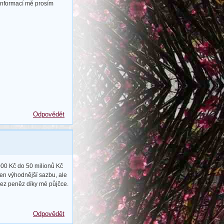
informací mě prosím
Odpovědět
00 Kč do 50 milionů Kč
jen výhodnější sazbu, ale
bez peněz díky mé půjčce.
Odpovědět