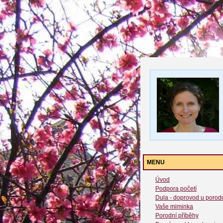
MENU
Úvod
Podpora početí
Dula - doprovod u porod
Vaše miminka
Porodní příběhy