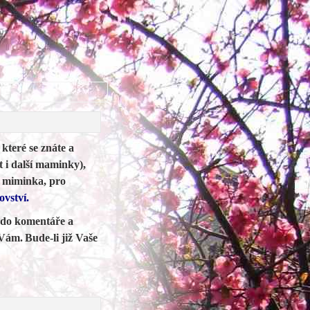
které se znáte a
 i další maminky),
o miminka, pro
ovství.
 do komentáře a
 Vám.
Bude-li již Vaše