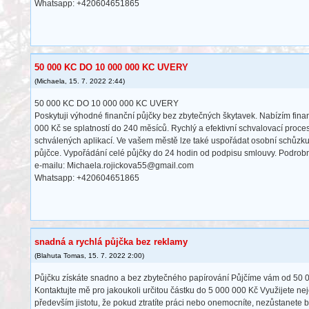
Whatsapp: +420604651865
50 000 KC DO 10 000 000 KC UVERY
(
Michaela
,
15. 7. 2022
2:44
)
50 000 KC DO 10 000 000 KC UVERY
Poskytuji výhodné finanční půjčky bez zbytečných škytavek. Nabízím fin
000 Kč se splatností do 240 měsíců. Rychlý a efektivní schvalovací proce
schválených aplikací. Ve vašem městě lze také uspořádat osobní schůzk
půjčce. Vypořádání celé půjčky do 24 hodin od podpisu smlouvy. Podrobn
e-mailu: Michaela.rojickova55@gmail.com
Whatsapp: +420604651865
snadná a rychlá půjčka bez reklamy
(
Blahuta Tomas
,
15. 7. 2022
2:00
)
Půjčku získáte snadno a bez zbytečného papírování Půjčíme vám od 50 0
Kontaktujte mě pro jakoukoli určitou částku do 5 000 000 Kč Využijete ne
především jistotu, že pokud ztratíte práci nebo onemocníte, nezůstanete 