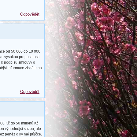
Odpovědět
ance od 50 000 do 10 000
s s vysokou propustností
u k podpisu smlouvy o
ější informace získáte na
Odpovědět
00 Kč do 50 milionů Kč
jen výhodnější sazbu, ale
bez peněz díky mé půjčce.