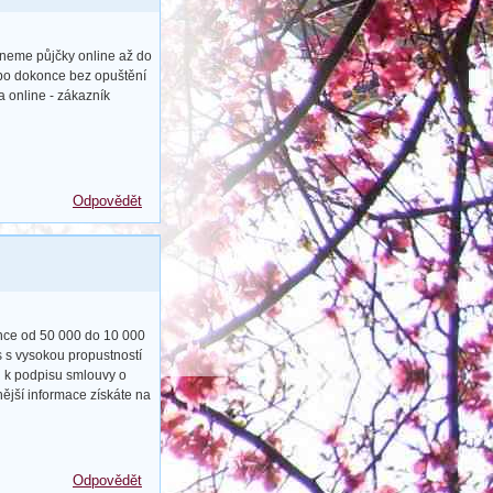
tneme půjčky online až do
ebo dokonce bez opuštění
a online - zákazník
Odpovědět
ance od 50 000 do 10 000
s s vysokou propustností
u k podpisu smlouvy o
ější informace získáte na
Odpovědět