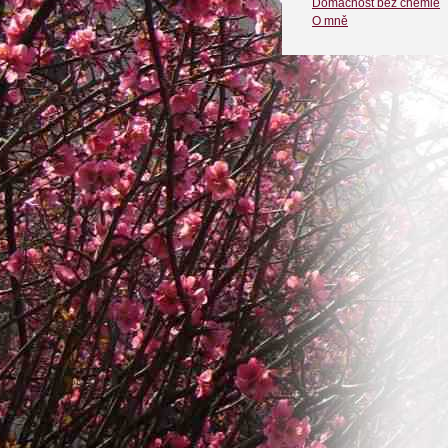
Domácnost bez chemie
O mně