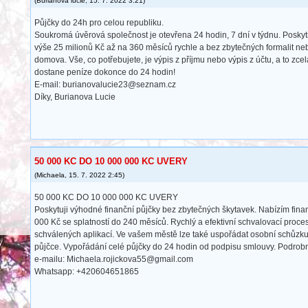
(
Burianova lucie
,
15. 7. 2022
3:21
)
Půjčky do 24h pro celou republiku.
Soukromá úvěrová společnost je otevřena 24 hodin, 7 dní v týdnu. Posky
výše 25 milionů Kč až na 360 měsíců rychle a bez zbytečných formalit n
domova. Vše, co potřebujete, je výpis z příjmu nebo výpis z účtu, a to zcel
dostane peníze dokonce do 24 hodin!
E-mail: burianovalucie23@seznam.cz
Díky, Burianova Lucie
50 000 KC DO 10 000 000 KC UVERY
(
Michaela
,
15. 7. 2022
2:45
)
50 000 KC DO 10 000 000 KC UVERY
Poskytuji výhodné finanční půjčky bez zbytečných škytavek. Nabízím fin
000 Kč se splatností do 240 měsíců. Rychlý a efektivní schvalovací proce
schválených aplikací. Ve vašem městě lze také uspořádat osobní schůzk
půjčce. Vypořádání celé půjčky do 24 hodin od podpisu smlouvy. Podrobn
e-mailu: Michaela.rojickova55@gmail.com
Whatsapp: +420604651865