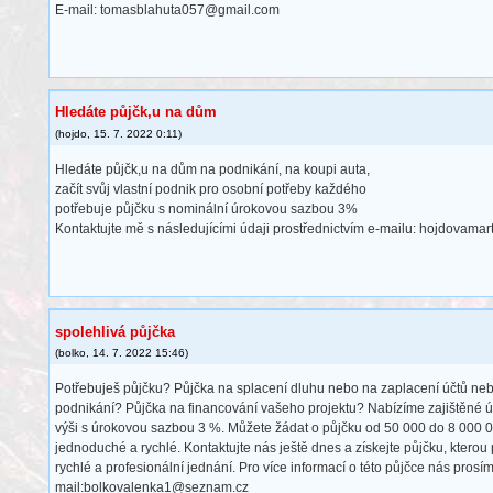
E-mail: tomasblahuta057@gmail.com
Hledáte půjčk,u na dům
(
hojdo
,
15. 7. 2022
0:11
)
Hledáte půjčk,u na dům na podnikání, na koupi auta,
začít svůj vlastní podnik pro osobní potřeby každého
potřebuje půjčku s nominální úrokovou sazbou 3%
Kontaktujte mě s následujícími údaji prostřednictvím e-mailu: hojdovam
spolehlivá půjčka
(
bolko
,
14. 7. 2022
15:46
)
Potřebuješ půjčku? Půjčka na splacení dluhu nebo na zaplacení účtů ne
podnikání? Půjčka na financování vašeho projektu? Nabízíme zajištěné ú
výši s úrokovou sazbou 3 %. Můžete žádat o půjčku od 50 000 do 8 000 0
jednoduché a rychlé. Kontaktujte nás ještě dnes a získejte půjčku, kterou 
rychlé a profesionální jednání. Pro více informací o této půjčce nás prosím
mail:bolkovalenka1@seznam.cz