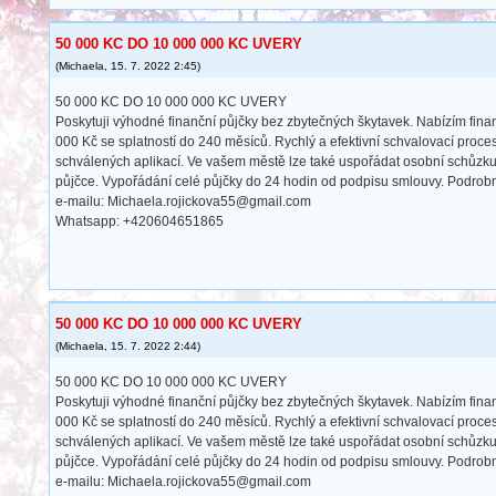
50 000 KC DO 10 000 000 KC UVERY
(
Michaela
,
15. 7. 2022
2:45
)
50 000 KC DO 10 000 000 KC UVERY
Poskytuji výhodné finanční půjčky bez zbytečných škytavek. Nabízím fin
000 Kč se splatností do 240 měsíců. Rychlý a efektivní schvalovací proce
schválených aplikací. Ve vašem městě lze také uspořádat osobní schůzk
půjčce. Vypořádání celé půjčky do 24 hodin od podpisu smlouvy. Podrobn
e-mailu: Michaela.rojickova55@gmail.com
Whatsapp: +420604651865
50 000 KC DO 10 000 000 KC UVERY
(
Michaela
,
15. 7. 2022
2:44
)
50 000 KC DO 10 000 000 KC UVERY
Poskytuji výhodné finanční půjčky bez zbytečných škytavek. Nabízím fin
000 Kč se splatností do 240 měsíců. Rychlý a efektivní schvalovací proce
schválených aplikací. Ve vašem městě lze také uspořádat osobní schůzk
půjčce. Vypořádání celé půjčky do 24 hodin od podpisu smlouvy. Podrobn
e-mailu: Michaela.rojickova55@gmail.com