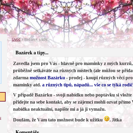
Úvod
»
Bazárek a tipy...
Bazárek a tipy...
Zavedla jsem pro Vás - hlavně pro maminky z mých kurzů, 
průběžně setkáváte na různých místech (ale můžou se přidat
zdarma
možnost Bazárku
- prodej - koupi různých věcí pr
maminky atd.
a různých tipů, nápadů... vše co se týká rodič
V případě Bazárku - svoji nabídku nebo poptávku si vložte
přidejte na sebe kontakt, aby se zájemci mohli ozvat přímo
nabídka neaktuální, napište mi a já ji vymažu.
u
Doufám, že Vám tato možnost bude k užitku
.
Jitka
Komentáře