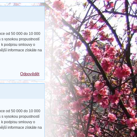
ance od 50 000 do 10 000
s s vysokou propustností
u k podpisu smlouvy o
ější informace získáte na
Odpovědět
ance od 50 000 do 10 000
s s vysokou propustností
u k podpisu smlouvy o
ější informace získáte na