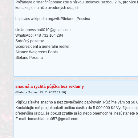
Požádejte o finanční pomoc zde s nízkou úrokovou sazbou 2 %, pro více 
kontaktujte na níže uvedených údajích.
https://cs.wikipedia.org/wiki/Stefano_Pessina
stefanopessina0010@gmail.com
WhatsApp: +48 732 104 284
Srdečný pozdrav
viceprezident a generální ředitel,
Aliance Walgreens Boots.
Stefano Pessina
snadná a rychlá půjčka bez reklamy
(
Blahuta Tomas
,
15. 7. 2022
11:16
)
Půjčku získáte snadno a bez zbytečného papírování Půjčíme vám od 50 0
Kontaktujte mě pro jakoukoli určitou částku do 5 000 000 Kč Využijete ne
především jistotu, že pokud ztratíte práci nebo onemocníte, nezůstanete 
E-mail: tomasblahuta057@gmail.com