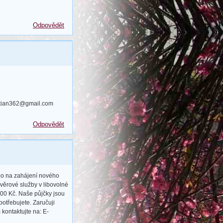
Odpovědět
artian362@gmail.com
Odpovědět
bo na zahájení nového
věrové služby v libovolné
00 Kč. Naše půjčky jsou
potřebujete. Zaručuji
 kontaktujte na: E-