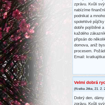
zprávu. Kvůli svý
nabízíme finančn
podnikat a mnoho 
spolehlivé půjčk
dobře pojištěné a
každého zákazník
připsán do několi
domova, aniž bys
procesem. Požáde
Email: kratkajit
Velmi dobrá ry
(
Kratka Jitka
,
21. 2.
Dobrý den, dámy 
zprávu. Kvůli svý