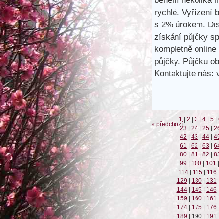
během několika m
rychlé. Vyřízení 
s 2% úrokem. Disk
získání půjčky s
kompletně online 
půjčky. Půjčku ob
Kontaktujte nás:
1
|
2
|
3
|
4
|
5
|
« předchozí
23
|
24
|
25
|
2
42
|
43
|
44
|
4
61
|
62
|
63
|
6
80
|
81
|
82
|
8
99
|
100
|
101
|
114
|
115
|
116
129
|
130
|
131
144
|
145
|
146
159
|
160
|
161
174
|
175
|
176
189
|
190
|
191