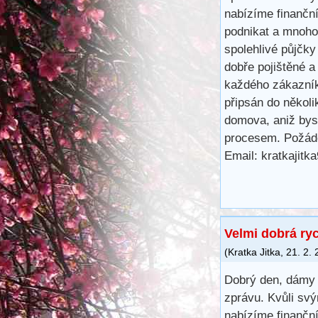
nabízíme finančn
podnikat a mnoho 
spolehlivé půjčk
dobře pojištěné a
každého zákazník
připsán do několi
domova, aniž bys
procesem. Požáde
Email: kratkajit
Velmi dobrá ry
(
Kratka Jitka
,
21. 2.
Dobrý den, dámy 
zprávu. Kvůli svý
nabízíme finančn