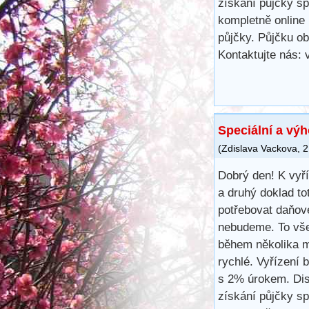
získání půjčky s
kompletně online 
půjčky. Půjčku ob
Kontaktujte nás:
Speciální a vý
(
Zdislava Vackova
,
2
Dobrý den! K vyř
a druhý doklad to
potřebovat daňové
nebudeme. To vše
během několika m
rychlé. Vyřízení 
s 2% úrokem. Disk
získání půjčky s