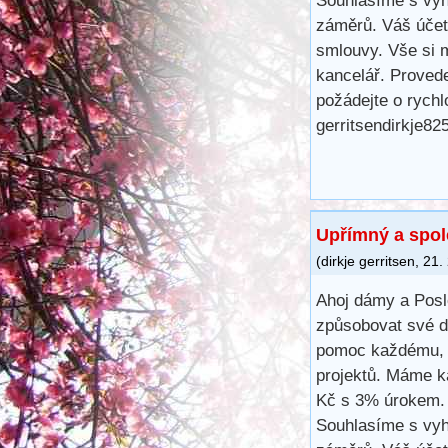
Souhlasíme s vyh
záměrů. Váš účet
smlouvy. Vše si m
kancelář. Proved
požádejte o rych
gerritsendirkje8
Upřímný a spol
(
dirkje gerritsen
,
21.
Ahoj dámy a Posl
způsobovat své d
pomoc každému, k
projektů. Máme k
Kč s 3% úrokem. 
Souhlasíme s vyh