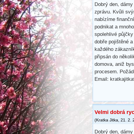
Dobrý den, dámy 
zprávu. Kvůli svý
nabízíme finančn
podnikat a mnoho 
spolehlivé půjčk
dobře pojištěné a
každého zákazník
připsán do několi
domova, aniž bys
procesem. Požáde
Email: kratkajit
Velmi dobrá ry
(
Kratka Jitka
,
21. 2.
Dobrý den, dámy 