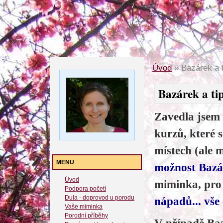
Úvod
»
Bazárek a t
Bazárek a tip
Zavedla jsem
kurzů, které 
místech (ale 
MENU
možnost Baz
Úvod
miminka, pro
Podpora početí
Dula - doprovod u porodu
nápadů... vše 
Vaše miminka
Porodní příběhy