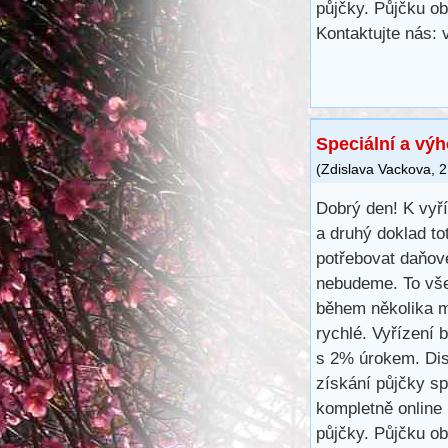
půjčky. Půjčku ob
Kontaktujte nás:
Speciální a vý
(
Zdislava Vackova
,
2
Dobrý den! K vyř
a druhý doklad to
potřebovat daňové
nebudeme. To vše
během několika m
rychlé. Vyřízení 
s 2% úrokem. Disk
získání půjčky s
kompletně online 
půjčky. Půjčku ob