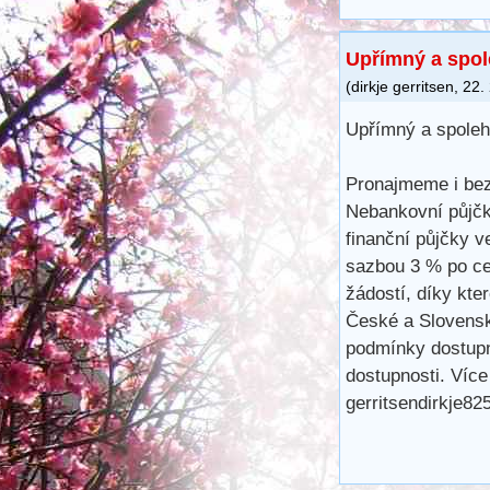
Upřímný a spol
(
dirkje gerritsen
,
22.
Upřímný a spoleh
Pronajmeme i bez
Nebankovní půjčk
finanční půjčky 
sazbou 3 % po ce
žádostí, díky kte
České a Slovensk
podmínky dostupn
dostupnosti. Více
gerritsendirkje8