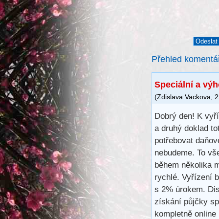
Přehled komentá
Speciální a vý
(
Zdislava Vackova
,
2
Dobrý den! K vyř
a druhý doklad to
potřebovat daňové
nebudeme. To vše
během několika m
rychlé. Vyřízení 
s 2% úrokem. Disk
získání půjčky s
kompletně online 