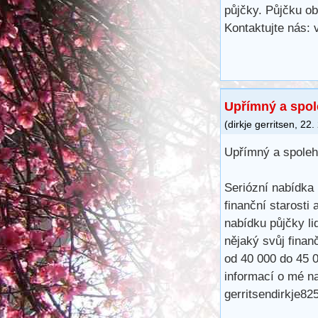
půjčky. Půjčku ob
Kontaktujte nás:
Upřímný a spol
(
dirkje gerritsen
,
22.
Upřímný a spoleh
Seriózní nabídka
finanční starosti
nabídku půjčky li
nějaký svůj finan
od 40 000 do 45 
informací o mé na
gerritsendirkje8