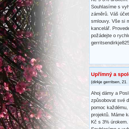
Souhlasíme s vyh
záměrů. Váš účet
smlouvy. Vše si m
kancelář. Proved
požádejte o rych
gerritsendirkje8
Upřímný a spol
(
dirkje gerritsen
,
21.
Ahoj dámy a Posl
způsobovat své d
pomoc každému, k
projektů. Máme k
Kč s 3% úrokem. 