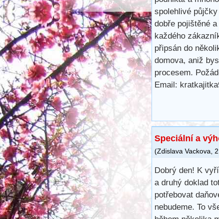
spolehlivé půjčk
dobře pojištěné a
každého zákazník
připsán do několi
domova, aniž bys
procesem. Požáde
Email: kratkajit
Speciální a vý
(
Zdislava Vackova
,
2
Dobrý den! K vyř
a druhý doklad to
potřebovat daňové
nebudeme. To vše