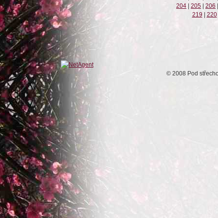
204
|
205
|
206
219
|
220
© 2008 Pod střech