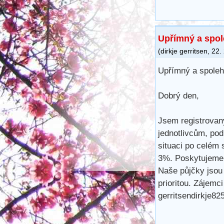
Upřímný a spol
(
dirkje gerritsen
,
22.
Upřímný a spoleh
Dobrý den,
Jsem registrovan
jednotlivcům, pod
situaci po celém
3%. Poskytujeme 
Naše půjčky jsou
prioritou. Zájemc
gerritsendirkje8