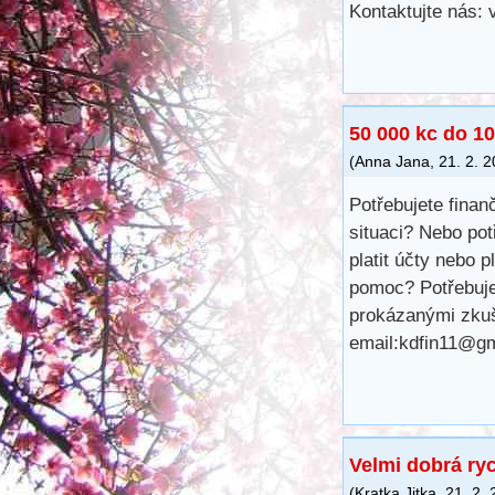
Kontaktujte nás:
50 000 kc do 10
(
Anna Jana
,
21. 2. 
Potřebujete finan
situaci? Nebo pot
platit účty nebo 
pomoc? Potřebuje
prokázanými zkuš
email:kdfin11@g
Velmi dobrá ry
(
Kratka Jitka
,
21. 2.