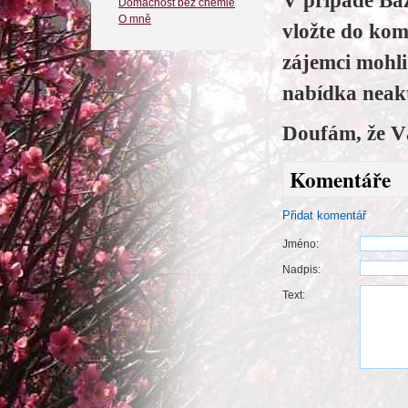
V případě Baz
Domácnost bez chemie
O mně
vložte do kom
zájemci mohl
nabídka neakt
Doufám, že V
Komentáře
Přidat komentář
Jméno:
Nadpis:
Text: