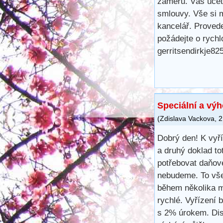
záměrů. Váš účet
smlouvy. Vše si m
kancelář. Proved
požádejte o rych
gerritsendirkje8
Speciální a vý
(
Zdislava Vackova
,
2
Dobrý den! K vyř
a druhý doklad to
potřebovat daňové
nebudeme. To vše
během několika m
rychlé. Vyřízení 
s 2% úrokem. Disk