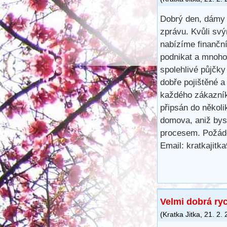
Dobrý den, dámy 
zprávu. Kvůli svý
nabízíme finančn
podnikat a mnoho 
spolehlivé půjčk
dobře pojištěné a
každého zákazník
připsán do několi
domova, aniž bys
procesem. Požáde
Email: kratkajit
Velmi dobrá ry
(
Kratka Jitka
,
21. 2.