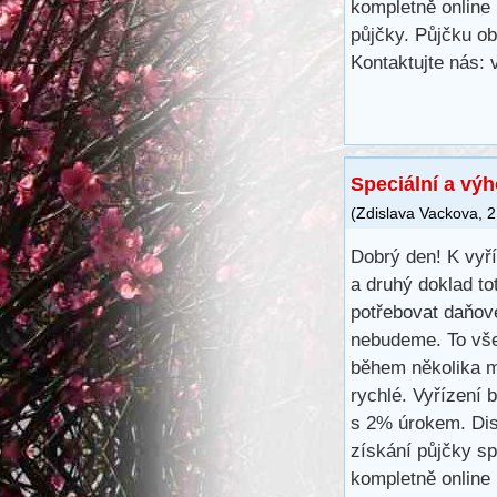
kompletně online 
půjčky. Půjčku ob
Kontaktujte nás:
Speciální a vý
(
Zdislava Vackova
,
2
Dobrý den! K vyř
a druhý doklad to
potřebovat daňové
nebudeme. To vše
během několika m
rychlé. Vyřízení 
s 2% úrokem. Disk
získání půjčky s
kompletně online 