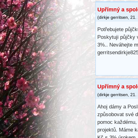
Upřímný a spol
(
dirkje gerritsen
,
21.
Potřebujete půjčk
Poskytuji půjčky
3%.. Neváhejte m
gerritsendirkje8
Upřímný a spol
(
dirkje gerritsen
,
21.
Ahoj dámy a Posl
způsobovat své d
pomoc každému, k
projektů. Máme k
Kč s 3% úrokem. 