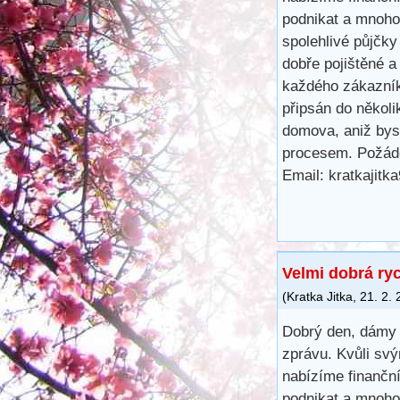
podnikat a mnoho 
spolehlivé půjčk
dobře pojištěné a
každého zákazník
připsán do několi
domova, aniž bys
procesem. Požáde
Email: kratkajit
Velmi dobrá ry
(
Kratka Jitka
,
21. 2.
Dobrý den, dámy 
zprávu. Kvůli svý
nabízíme finančn
podnikat a mnoho 