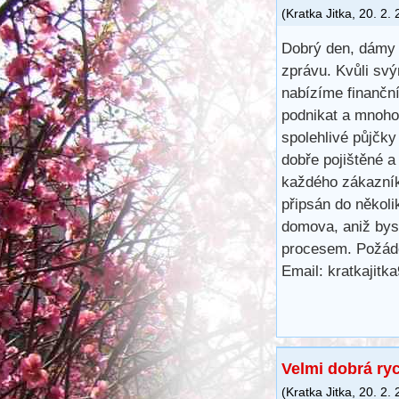
(
Kratka Jitka
,
20. 2.
Dobrý den, dámy 
zprávu. Kvůli svý
nabízíme finančn
podnikat a mnoho 
spolehlivé půjčk
dobře pojištěné a
každého zákazník
připsán do několi
domova, aniž bys
procesem. Požáde
Email: kratkajit
Velmi dobrá ry
(
Kratka Jitka
,
20. 2.