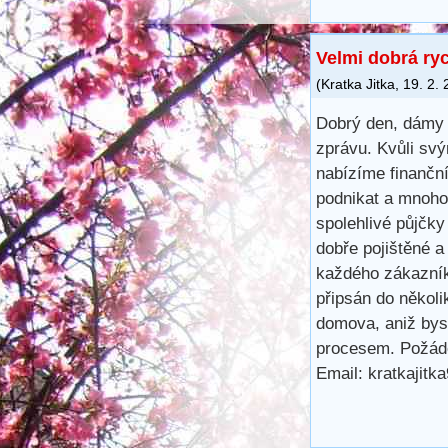
Velmi dobrá ry
(
Kratka Jitka
,
19. 2.
Dobrý den, dámy 
zprávu. Kvůli svý
nabízíme finančn
podnikat a mnoho 
spolehlivé půjčk
dobře pojištěné a
každého zákazník
připsán do několi
domova, aniž bys
procesem. Požáde
Email: kratkajit