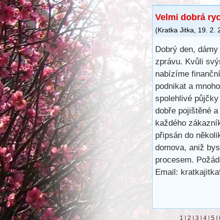
Velmi dobrá ry
(
Kratka Jitka
,
19. 2.
Dobrý den, dámy 
zprávu. Kvůli svý
nabízíme finančn
podnikat a mnoho 
spolehlivé půjčk
dobře pojištěné a
každého zákazník
připsán do několi
domova, aniž bys
procesem. Požáde
Email: kratkajit
1
|
2
|
3
|
4
|
5
|