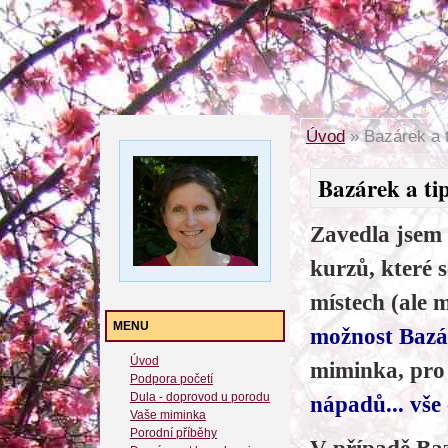
Úvod
»
Bazárek a t
Bazárek a tip
Zavedla jsem
kurzů, které 
místech (ale 
MENU
možnost Baz
Úvod
miminka, pro
Podpora početí
Dula - doprovod u porodu
nápadů... vše 
Vaše miminka
Porodní příběhy