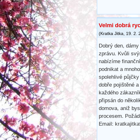
Velmi dobrá ry
(
Kratka Jitka
,
19. 2.
Dobrý den, dámy 
zprávu. Kvůli svý
nabízíme finančn
podnikat a mnoho 
spolehlivé půjčk
dobře pojištěné a
každého zákazník
připsán do několi
domova, aniž bys
procesem. Požáde
Email: kratkajit