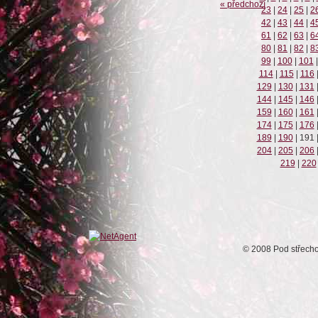
« předchozí
23
|
24
|
25
|
2
42
|
43
|
44
|
4
61
|
62
|
63
|
6
80
|
81
|
82
|
8
99
|
100
|
101
|
114
|
115
|
116
129
|
130
|
131
144
|
145
|
146
159
|
160
|
161
174
|
175
|
176
189
|
190
|
191
204
|
205
|
206
219
|
220
© 2008 Pod střech