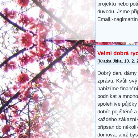
projektu nebo pot
důvodu. Jsme při
Email:-naglmart
Velmi dobrá ry
(
Kratka Jitka
,
19. 2.
Dobrý den, dámy 
zprávu. Kvůli svý
nabízíme finančn
podnikat a mnoho 
spolehlivé půjčk
dobře pojištěné a
každého zákazník
připsán do několi
domova, aniž bys