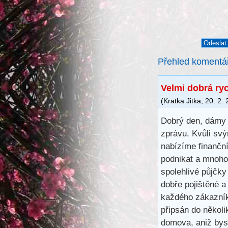
Přehled komentá
Velmi dobrá ry
(
Kratka Jitka
,
20. 2.
Dobrý den, dámy 
zprávu. Kvůli svý
nabízíme finančn
podnikat a mnoho 
spolehlivé půjčk
dobře pojištěné a
každého zákazník
připsán do několi
domova, aniž bys