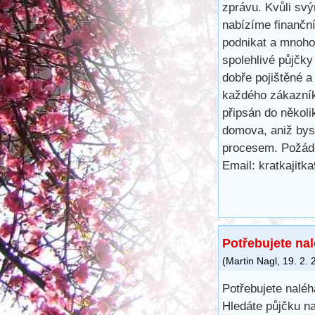
zprávu. Kvůli svý
nabízíme finančn
podnikat a mnoho 
spolehlivé půjčk
dobře pojištěné a
každého zákazník
připsán do několi
domova, aniž bys
procesem. Požáde
Email: kratkajit
Potřebujete na
(
Martin Nagl
,
19. 2. 
Potřebujete nalé
Hledáte půjčku na