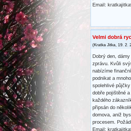
Email: kratkajit
Velmi dobrá ry
(
Kratka Jitka
,
19. 2.
Dobrý den, dámy 
zprávu. Kvůli svý
nabízíme finančn
podnikat a mnoho 
spolehlivé půjčk
dobře pojištěné a
každého zákazník
připsán do několi
domova, aniž bys
procesem. Požáde
Email: kratkajit