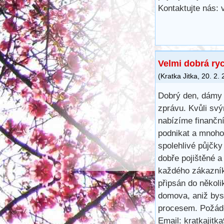
Kontaktujte nás:
Velmi dobrá ry
(
Kratka Jitka
,
20. 2.
Dobrý den, dámy 
zprávu. Kvůli svý
nabízíme finančn
podnikat a mnoho 
spolehlivé půjčk
dobře pojištěné a
každého zákazník
připsán do několi
domova, aniž bys
procesem. Požáde
Email: kratkajit