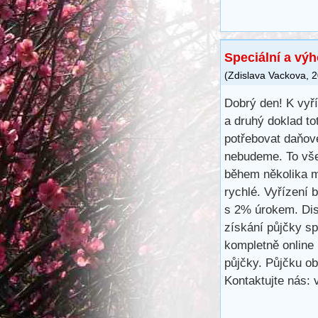
Speciální a vý
(
Zdislava Vackova
,
2
Dobrý den! K vyř
a druhý doklad to
potřebovat daňové
nebudeme. To vše
během několika m
rychlé. Vyřízení 
s 2% úrokem. Disk
získání půjčky s
kompletně online 
půjčky. Půjčku ob
Kontaktujte nás: