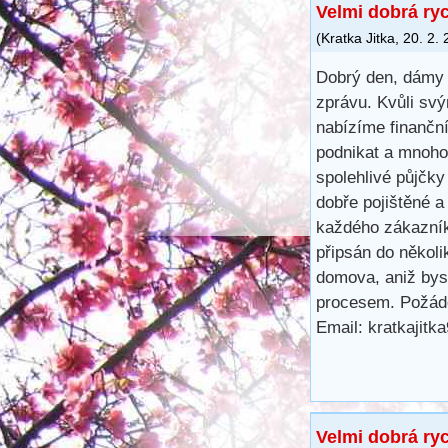
Velmi dobrá ry
(
Kratka Jitka
,
20. 2.
Dobrý den, dámy 
zprávu. Kvůli svý
nabízíme finančn
podnikat a mnoho 
spolehlivé půjčk
dobře pojištěné a
každého zákazník
připsán do několi
domova, aniž bys
procesem. Požáde
Email: kratkajit
Velmi dobrá ry