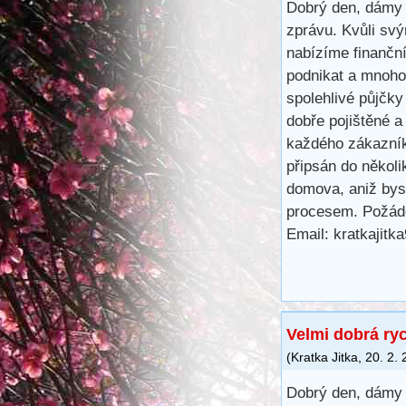
Dobrý den, dámy 
zprávu. Kvůli svý
nabízíme finančn
podnikat a mnoho 
spolehlivé půjčk
dobře pojištěné a
každého zákazník
připsán do několi
domova, aniž bys
procesem. Požáde
Email: kratkajit
Velmi dobrá ry
(
Kratka Jitka
,
20. 2.
Dobrý den, dámy 