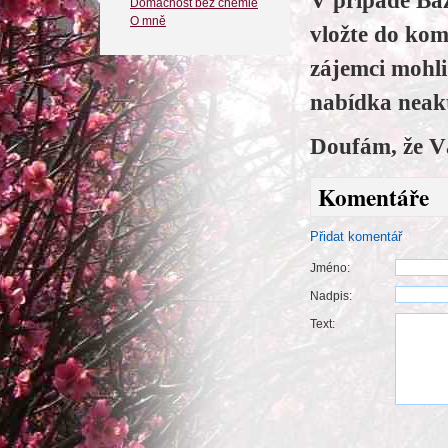
V případě Baz
Domácnost bez chemie
O mně
vložte do kom
zájemci mohl
nabídka neakt
Doufám, že V
Komentáře
Přidat komentář
Jméno:
Nadpis:
Text: