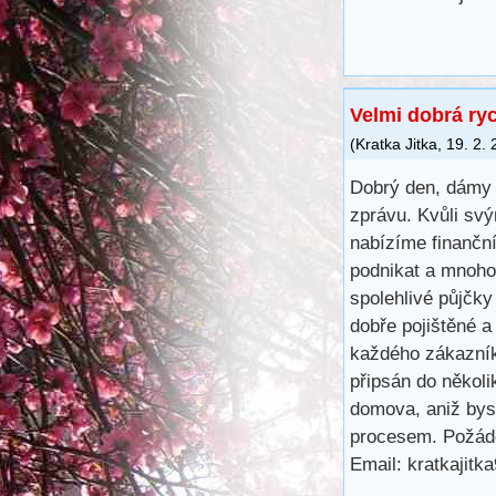
Velmi dobrá ry
(
Kratka Jitka
,
19. 2.
Dobrý den, dámy 
zprávu. Kvůli svý
nabízíme finančn
podnikat a mnoho 
spolehlivé půjčk
dobře pojištěné a
každého zákazník
připsán do několi
domova, aniž bys
procesem. Požáde
Email: kratkajit