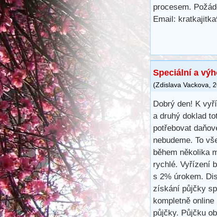
procesem. Požáde
Email: kratkajit
Speciální a vý
(
Zdislava Vackova
,
2
Dobrý den! K vyř
a druhý doklad to
potřebovat daňové
nebudeme. To vše
během několika m
rychlé. Vyřízení 
s 2% úrokem. Disk
získání půjčky s
kompletně online 
půjčky. Půjčku ob