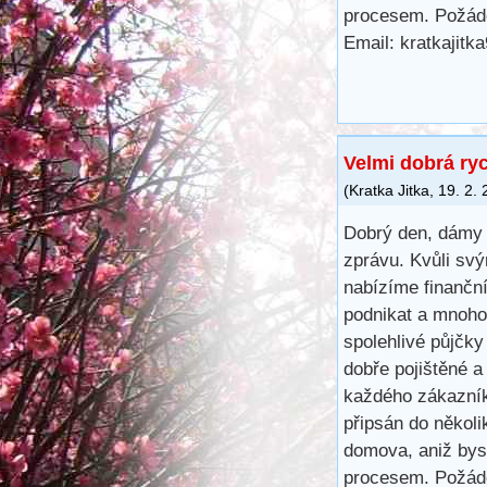
procesem. Požáde
Email: kratkajit
Velmi dobrá ry
(
Kratka Jitka
,
19. 2.
Dobrý den, dámy 
zprávu. Kvůli svý
nabízíme finančn
podnikat a mnoho 
spolehlivé půjčk
dobře pojištěné a
každého zákazník
připsán do několi
domova, aniž bys
procesem. Požáde