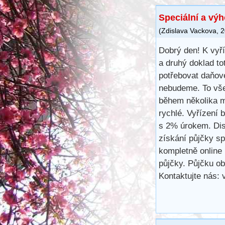
Speciální a vý
(
Zdislava Vackova
,
2
Dobrý den! K vyř
a druhý doklad to
potřebovat daňové
nebudeme. To vše
během několika m
rychlé. Vyřízení 
s 2% úrokem. Disk
získání půjčky s
kompletně online 
půjčky. Půjčku ob
Kontaktujte nás: