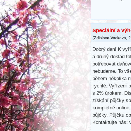
Speciální a vý
(
Zdislava Vackova
,
2
Dobrý den! K vyř
a druhý doklad to
potřebovat daňové
nebudeme. To vše
během několika m
rychlé. Vyřízení 
s 2% úrokem. Disk
získání půjčky s
kompletně online 
půjčky. Půjčku ob
Kontaktujte nás: