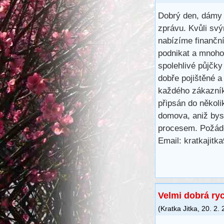
Dobrý den, dámy 
zprávu. Kvůli svý
nabízíme finančn
podnikat a mnoho 
spolehlivé půjčk
dobře pojištěné a
každého zákazník
připsán do několi
domova, aniž bys
procesem. Požáde
Email: kratkajit
Velmi dobrá ry
(
Kratka Jitka
,
20. 2.