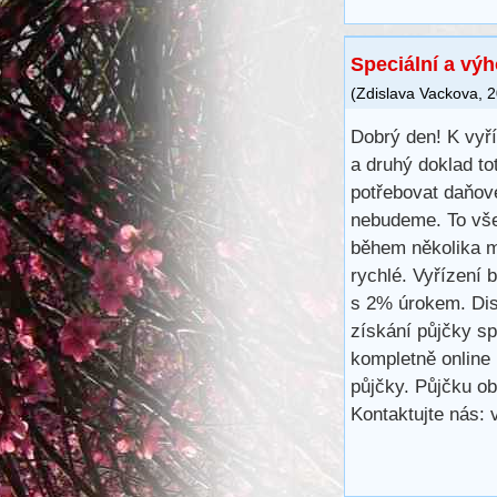
Speciální a vý
(
Zdislava Vackova
,
2
Dobrý den! K vyř
a druhý doklad to
potřebovat daňové
nebudeme. To vše
během několika m
rychlé. Vyřízení 
s 2% úrokem. Disk
získání půjčky s
kompletně online 
půjčky. Půjčku ob
Kontaktujte nás: