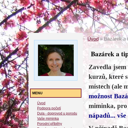
Úvod
»
Bazárek a t
Bazárek a tip
Zavedla jsem
kurzů, které 
místech (ale 
MENU
možnost Baz
Úvod
miminka, pro
Podpora početí
Dula - doprovod u porodu
nápadů... vše 
Vaše miminka
Porodní příběhy