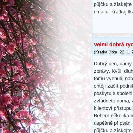
půjčku a získejte
emailu: kratkaji
Velmi dobrá ry
(
Kratka Jitka
,
22. 1.
Dobrý den, dámy 
zprávy. Kvůli dl
tomu vyhnuli, na
chtějí začít podn
poskytuje spoleh
zvládnete doma, 
klientovi přistup
Během několika m
úspěšně připsán.
půjčku a získejte