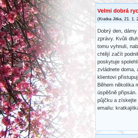
Velmi dobrá ry
(
Kratka Jitka
,
21. 1.
Dobrý den, dámy 
zprávy. Kvůli dl
tomu vyhnuli, na
chtějí začít podn
poskytuje spoleh
zvládnete doma, 
klientovi přistup
Během několika m
úspěšně připsán.
půjčku a získejte
emailu: kratkaji