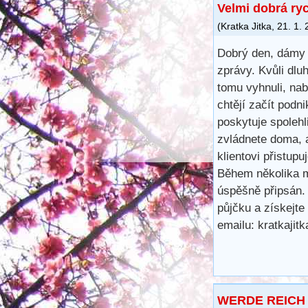
Velmi dobrá ry
(
Kratka Jitka
,
21. 1.
Dobrý den, dámy 
zprávy. Kvůli dl
tomu vyhnuli, na
chtějí začít podn
poskytuje spoleh
zvládnete doma, 
klientovi přistup
Během několika m
úspěšně připsán.
půjčku a získejte
emailu: kratkaji
WERDE REICH 