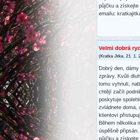
půjčku a získejte
emailu: kratkaji
Velmi dobrá ry
(
Kratka Jitka
,
21. 1.
Dobrý den, dámy 
zprávy. Kvůli dl
tomu vyhnuli, na
chtějí začít podn
poskytuje spoleh
zvládnete doma, 
klientovi přistup
Během několika m
úspěšně připsán.
půjčku a získejte