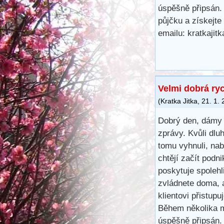
úspěšně připsán.
půjčku a získejte
emailu: kratkaji
Velmi dobrá ry
(
Kratka Jitka
,
21. 1.
Dobrý den, dámy 
zprávy. Kvůli dl
tomu vyhnuli, na
chtějí začít podn
poskytuje spoleh
zvládnete doma, 
klientovi přistup
Během několika m
úspěšně připsán.