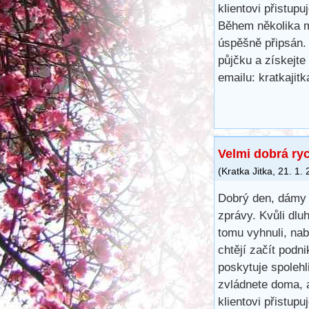
klientovi přistup
Během několika m
úspěšně připsán.
půjčku a získejte
emailu: kratkaji
Velmi dobrá ry
(
Kratka Jitka
,
21. 1.
Dobrý den, dámy 
zprávy. Kvůli dl
tomu vyhnuli, na
chtějí začít podn
poskytuje spoleh
zvládnete doma, 
klientovi přistup