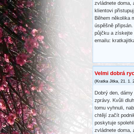
zvládnete doma, 
klientovi přistup
Během několika m
úspěšně připsán.
půjčku a získejte
emailu: kratkaji
Velmi dobrá ry
(
Kratka Jitka
,
21. 1.
Dobrý den, dámy 
zprávy. Kvůli dl
tomu vyhnuli, na
chtějí začít podn
poskytuje spoleh
zvládnete doma, 