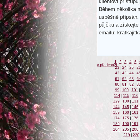
klientovi přistup
Během několika m
úspěšně připsán.
půjčku a získejte
emailu: kratkaji
1
|
2
|
3
|
4
|
5
|
« předchozí
23
|
24
|
25
|
2
42
|
43
|
44
|
4
61
|
62
|
63
|
6
80
|
81
|
82
|
8
99
|
100
|
101
|
114
|
115
|
116
129
|
130
|
131
144
|
145
|
146
159
|
160
|
161
174
|
175
|
176
189
|
190
|
191
204
|
205
|
206
219
|
220