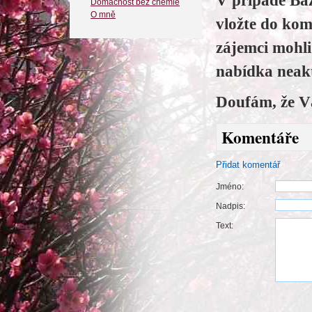
V případě Baz
Domácnost bez chemie
O mně
vložte do kom
zájemci mohl
nabídka neakt
Doufám, že V
Komentáře
Přidat komentář
Jméno:
Nadpis:
Text: