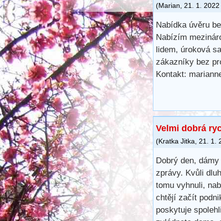
(
Marian
,
21. 1. 2022
Nabídka úvěru be
Nabízím mezináro
lidem, úroková sa
zákazníky bez pr
Kontakt: marian
Velmi dobrá ry
(
Kratka Jitka
,
21. 1.
Dobrý den, dámy 
zprávy. Kvůli dl
tomu vyhnuli, na
chtějí začít podn
poskytuje spoleh