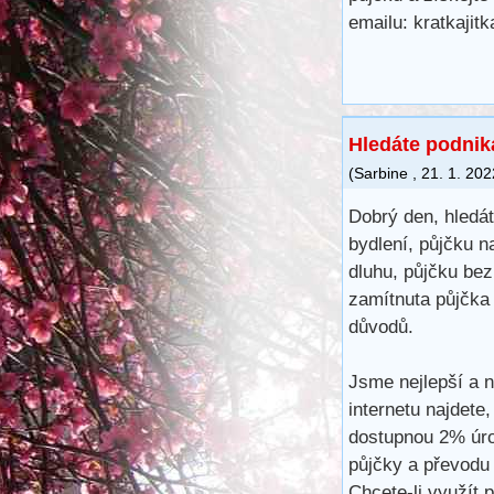
emailu: kratkaji
Hledáte podnik
(
Sarbine
,
21. 1. 202
Dobrý den, hledát
bydlení, půjčku n
dluhu, půjčku bez
zamítnuta půjčka 
důvodů.
Jsme nejlepší a n
internetu najdete
dostupnou 2% úro
půjčky a převodu 
Chcete-li využít 