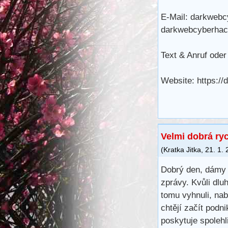
E-Mail: darkwe
darkwebcyberha
Text & Anruf ode
Website: https:/
Velmi dobrá ry
(
Kratka Jitka
,
21. 1.
Dobrý den, dámy 
zprávy. Kvůli dl
tomu vyhnuli, na
chtějí začít podn
poskytuje spoleh