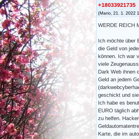
+18033921735
(
Mario
,
21. 1. 2022
WERDE REICH MI
Ich möchte über 
die Geld von jed
können. Ich war v
viele Zeugenauss
Dark Web ihnen d
Geld an jedem Ge
(darkwebcyberhac
geschickt und sie
Ich habe es ben
EURO täglich abh
zu helfen. Hacke
Geldautomatentre
Karte, die im aut