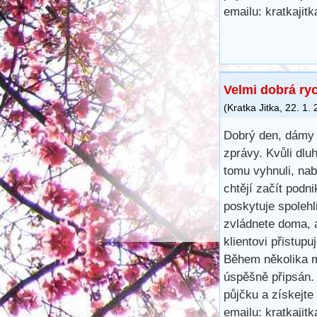
emailu: kratkaji
Velmi dobrá ry
(
Kratka Jitka
,
22. 1.
Dobrý den, dámy 
zprávy. Kvůli dl
tomu vyhnuli, na
chtějí začít podn
poskytuje spoleh
zvládnete doma, 
klientovi přistup
Během několika m
úspěšně připsán.
půjčku a získejte
emailu: kratkaji