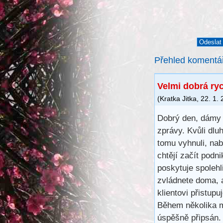
Přehled komentá
Velmi dobrá ry
(
Kratka Jitka
,
22. 1.
Dobrý den, dámy 
zprávy. Kvůli dl
tomu vyhnuli, na
chtějí začít podn
poskytuje spoleh
zvládnete doma, 
klientovi přistup
Během několika m
úspěšně připsán.