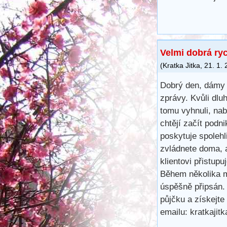
Velmi dobrá ry
(
Kratka Jitka
,
21. 1.
Dobrý den, dámy 
zprávy. Kvůli dl
tomu vyhnuli, na
chtějí začít podn
poskytuje spoleh
zvládnete doma, 
klientovi přistup
Během několika m
úspěšně připsán.
půjčku a získejte
emailu: kratkaji