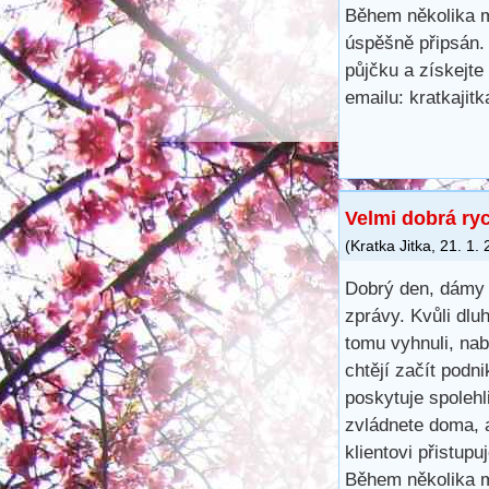
Během několika m
úspěšně připsán.
půjčku a získejte
emailu: kratkaji
Velmi dobrá ry
(
Kratka Jitka
,
21. 1.
Dobrý den, dámy 
zprávy. Kvůli dl
tomu vyhnuli, na
chtějí začít podn
poskytuje spoleh
zvládnete doma, 
klientovi přistup
Během několika m