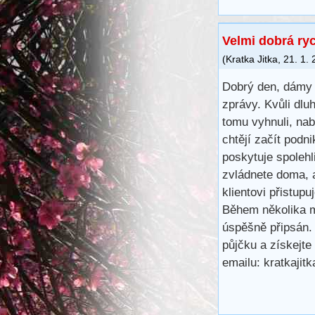
Velmi dobrá ry
(
Kratka Jitka
,
21. 1.
Dobrý den, dámy 
zprávy. Kvůli dl
tomu vyhnuli, na
chtějí začít podn
poskytuje spoleh
zvládnete doma, 
klientovi přistup
Během několika m
úspěšně připsán.
půjčku a získejte
emailu: kratkaji