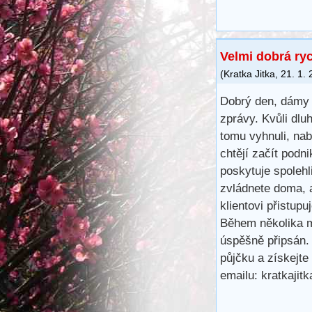
Velmi dobrá ry
(
Kratka Jitka
,
21. 1.
Dobrý den, dámy 
zprávy. Kvůli dl
tomu vyhnuli, na
chtějí začít podn
poskytuje spoleh
zvládnete doma, 
klientovi přistup
Během několika m
úspěšně připsán.
půjčku a získejte
emailu: kratkaji