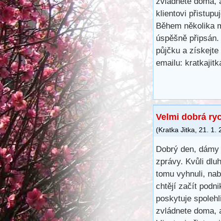
zvládnete doma, 
klientovi přistup
Během několika m
úspěšně připsán.
půjčku a získejte
emailu: kratkaji
Velmi dobrá ry
(
Kratka Jitka
,
21. 1.
Dobrý den, dámy 
zprávy. Kvůli dl
tomu vyhnuli, na
chtějí začít podn
poskytuje spoleh
zvládnete doma, 