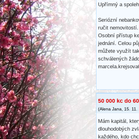
Upřímný a spolehl
Seriózní nebankov
ručit nemovitostí
Osobní přístup ke
jednání. Celou pů
můžete využít ta
schválených žádo
marcela.krejsov
50 000 kc do 60
(
Alena Jana
,
15. 11.
Mám kapitál, kter
dlouhodobých zvl
každého, kdo chc