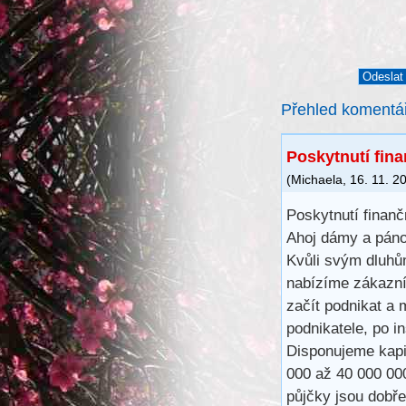
Přehled komentá
Poskytnutí fin
(
Michaela
,
16. 11. 2
Poskytnutí finanč
Ahoj dámy a páno
Kvůli svým dluhů
nabízíme zákazní
začít podnikat a
podnikatele, po 
Disponujeme kapit
000 až 40 000 00
půjčky jsou dobře