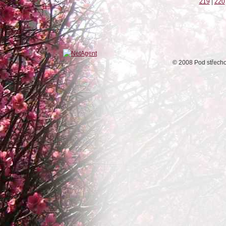
219
|
220
© 2008 Pod střech