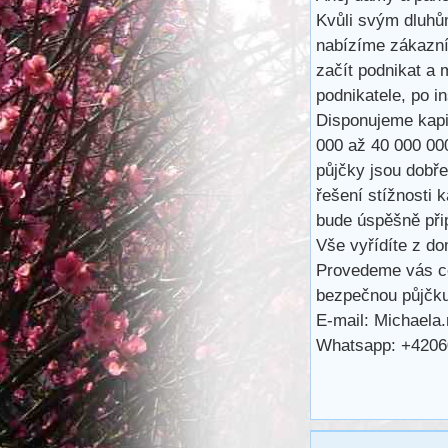
Kvůli svým dluhů
nabízíme zákazní
začít podnikat a
podnikatele, po 
Disponujeme kapit
000 až 40 000 00
půjčky jsou dobře
řešení stížnosti 
bude úspěšně při
Vše vyřídíte z do
Provedeme vás ce
bezpečnou půjčk
E-mail: Michaela
Whatsapp: +420