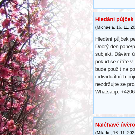
Hledání půjček 
(
Michaela
,
16. 11. 2
Hledání půjček pe
Dobrý den pane/p
subjekt. Dávám ú
pokud se cítíte v
bude použit na p
individuálních pů
nezdržujte se pr
Whatsapp: +420
Naléhavé úvěro
(
Milada
,
16. 11. 202