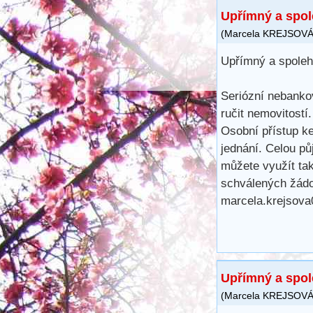
Upřímný a spole
(
Marcela KREJSOV
Upřímný a spolehl
Seriózní nebankov
ručit nemovitostí
Osobní přístup ke
jednání. Celou pů
můžete využít ta
schválených žádo
marcela.krejsov
Upřímný a spole
(
Marcela KREJSOV