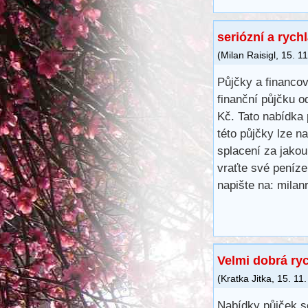
seriózní a rych
(
Milan Raisigl
,
15. 1
Půjčky a financo
finanční půjčku o
Kč. Tato nabídka 
této půjčky lze 
splacení za jakou
vraťte své peníze
napište na: mila
Velmi dobrá ry
(
Kratka Jitka
,
15. 11
Nabídky půjček s