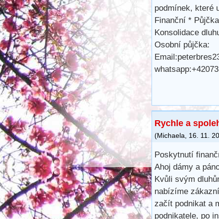
podmínek, které u
Finanční * Půjčka
Konsolidace dluhu
Osobní půjčka:
Email:peterbres
whatsapp:+4207
Rychle a spoleh
(
Michaela
,
16. 11. 2
Poskytnutí finanč
Ahoj dámy a páno
Kvůli svým dluhů
nabízíme zákazní
začít podnikat a
podnikatele, po 