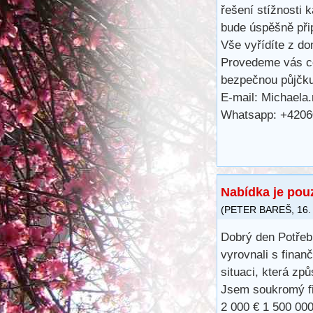
řešení stížnosti 
bude úspěšně při
Vše vyřídíte z do
Provedeme vás ce
bezpečnou půjčk
E-mail: Michaela
Whatsapp: +420
Nabídka je pou
(
PETER BAREŠ
,
16.
Dobrý den Potřeb
vyrovnali s finan
situaci, která zp
Jsem soukromý fi
2 000 € 1 500 000