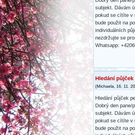
Dobrý den pane/p
subjekt. Dávám ú
pokud se cítíte v
bude použit na p
individuálních pů
nezdržujte se pr
Whatsapp: +420
Hledání půjček 
(
Michaela
,
16. 11. 2
Hledání půjček pe
Dobrý den pane/p
subjekt. Dávám ú
pokud se cítíte v
bude použit na p