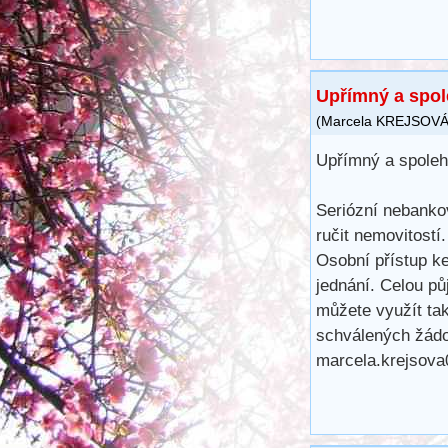
Upřímný a spole
(
Marcela KREJSOV
Upřímný a spolehl
Seriózní nebankov
ručit nemovitostí
Osobní přístup ke
jednání. Celou pů
můžete využít ta
schválených žádo
marcela.krejsov