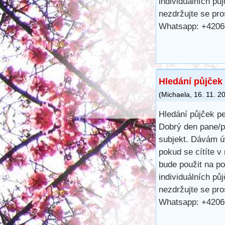
individuálních pů
nezdržujte se pr
Whatsapp: +420
Hledání půjček 
(
Michaela
,
16. 11. 2
Hledání půjček pe
Dobrý den pane/p
subjekt. Dávám ú
pokud se cítíte v
bude použit na p
individuálních pů
nezdržujte se pr
Whatsapp: +420