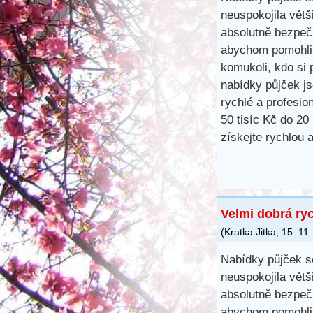
neuspokojila větš
absolutně bezpečn
abychom pomohli 
komukoli, kdo si 
nabídky půjček j
rychlé a profesio
50 tisíc Kč do 20
získejte rychlou
Velmi dobrá ry
(
Kratka Jitka
,
15. 11
Nabídky půjček s
neuspokojila větš
absolutně bezpečn
abychom pomohli 