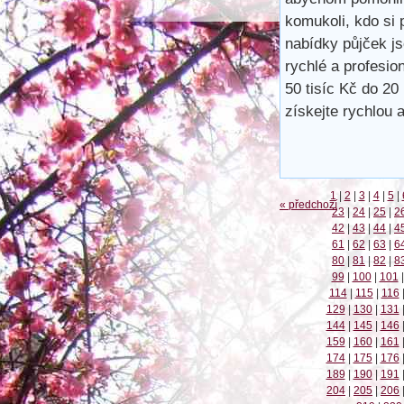
komukoli, kdo si 
nabídky půjček j
rychlé a profesio
50 tisíc Kč do 20
získejte rychlou
1
|
2
|
3
|
4
|
5
|
« předchozí
23
|
24
|
25
|
2
42
|
43
|
44
|
4
61
|
62
|
63
|
6
80
|
81
|
82
|
8
99
|
100
|
101
|
114
|
115
|
116
129
|
130
|
131
144
|
145
|
146
159
|
160
|
161
174
|
175
|
176
189
|
190
|
191
204
|
205
|
206