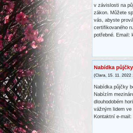
v závislosti na 
zákon. Můžete spl
vás, abyste prová
certifikovaného r
potřebné. Email
Nabídka půjčky
(
Clara
,
15. 11. 2022
Nabídka půjčky b
Nabízím mezináro
dlouhodobém hori
vážným lidem ve 
Kontaktní e-mail