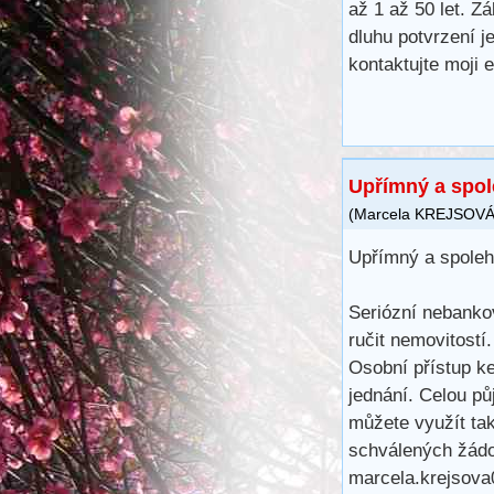
až 1 až 50 let. Z
dluhu potvrzení j
kontaktujte moji
Upřímný a spole
(
Marcela KREJSOV
Upřímný a spolehl
Seriózní nebankov
ručit nemovitostí
Osobní přístup ke
jednání. Celou pů
můžete využít ta
schválených žádo
marcela.krejsov