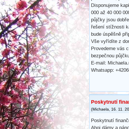
Disponujeme kapit
000 až 40 000 00
půjčky jsou dobře
řešení stížnosti 
bude úspěšně při
Vše vyřídíte z do
Provedeme vás ce
bezpečnou půjčk
E-mail: Michaela
Whatsapp: +420
Poskytnutí fin
(
Michaela
,
16. 11. 2
Poskytnutí finanč
Ahoj dámy a páno