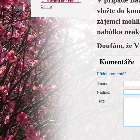
V případě Baz
Domácnost bez chemie
O mně
vložte do kom
zájemci mohl
nabídka neakt
Doufám, že V
Komentáře
Přidat komentář
Jméno:
Nadpis:
Text: