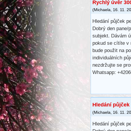
Rychlý úvěr 30
(
Michaela
,
16. 11. 2
Hledání půjček pe
Dobrý den pane/p
subjekt. Dávám ú
pokud se cítíte v
bude použit na p
individuálních pů
nezdržujte se pr
Whatsapp: +420
Hledání půjček 
(
Michaela
,
16. 11. 2
Hledání půjček pe