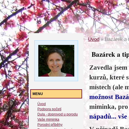
Úvod
»
Bazárek a t
Bazárek a tip
Zavedla jsem
kurzů, které 
místech (ale 
MENU
možnost Baz
Úvod
miminka, pro
Podpora početí
Dula - doprovod u porodu
nápadů... vše 
Vaše miminka
Porodní příběhy