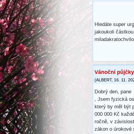
Hledáte super ur
jakoukoli částkou
miladakratochvi
Vánoční půjčky
(
ALBERT
,
16. 11. 20
Dobrý den, pane
, Jsem fyzická os
který by měl být 
000 000 Kč každé
ročně, v závislos
zákon o úrokové 