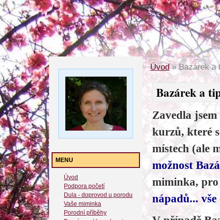
Úvod
»
Bazárek a t
Bazárek a tip
Zavedla jsem
kurzů, které 
místech (ale 
MENU
možnost Baz
Úvod
miminka, pro
Podpora početí
Dula - doprovod u porodu
nápadů... vše 
Vaše miminka
Porodní příběhy