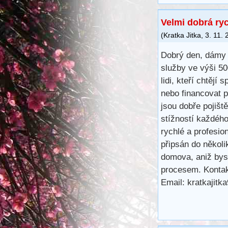
Velmi dobrá ry
(
Kratka Jitka
,
3. 11.
Dobrý den, dámy 
služby ve výši 5
lidi, kteří chtějí 
nebo financovat 
jsou dobře pojišt
stížností každéh
rychlé a profesio
připsán do několi
domova, aniž bys
procesem. Kontak
Email: kratkajit