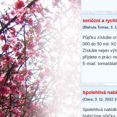
seriózní a rych
(
Blahuta Tomas
,
3. 
Půjčku získáte s
000 do 50 mil. K
Získáte nejen výh
přijdete o práci 
E-mail: tomasbl
Spolehlivá nab
(
Clara
,
3. 11. 2022
1
Spolehlivá nabíd
Nabízíme půjčky 