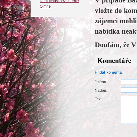
V případě Baz
Domácnost bez chemie
O mně
vložte do kom
zájemci mohl
nabídka neakt
Doufám, že V
Komentáře
Přidat komentář
Jméno:
Nadpis:
Text: