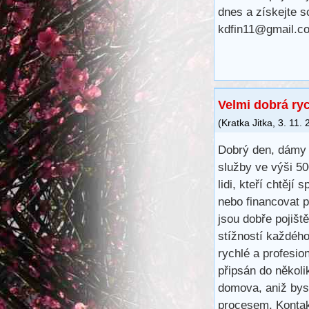
dnes a získejte s
kdfin11@gmail.c
Velmi dobrá ry
(
Kratka Jitka
,
3. 11.
Dobrý den, dámy 
služby ve výši 5
lidi, kteří chtějí 
nebo financovat 
jsou dobře pojišt
stížností každéh
rychlé a profesio
připsán do několi
domova, aniž bys
procesem. Kontak