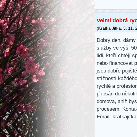
Velmi dobrá ry
(
Kratka Jitka
,
3. 11.
Dobrý den, dámy 
služby ve výši 5
lidi, kteří chtějí 
nebo financovat 
jsou dobře pojišt
stížností každéh
rychlé a profesio
připsán do několi
domova, aniž bys
procesem. Kontak
Email: kratkajit