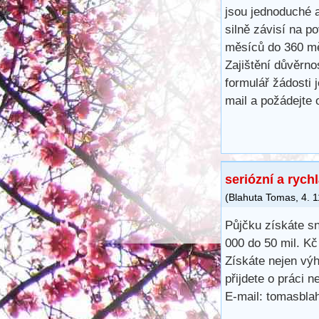
jsou jednoduché 
silně závisí na p
měsíců do 360 mě
Zajištění důvěrno
formulář žádosti 
mail a požádejte
seriózní a rych
(
Blahuta Tomas
,
4. 
Půjčku získáte s
000 do 50 mil. K
Získáte nejen výh
přijdete o práci 
E-mail: tomasbl