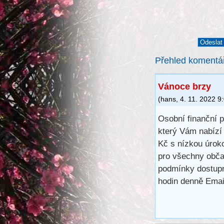
Přehled komentá
Vánoce brzy
(
hans
,
4. 11. 2022
9
Osobní finanční 
který Vám nabízí
Kč s nízkou úrok
pro všechny občan
podmínky dostupn
hodin denně Emai