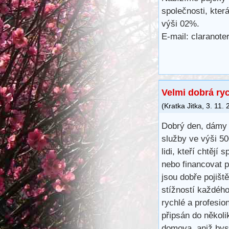
společnosti, kter
výši 02%.
E-mail: claranot
Velmi dobrá ry
(
Kratka Jitka
,
3. 11.
Dobrý den, dámy 
služby ve výši 5
lidi, kteří chtějí 
nebo financovat 
jsou dobře pojišt
stížností každéh
rychlé a profesio
připsán do několi
domova, aniž bys