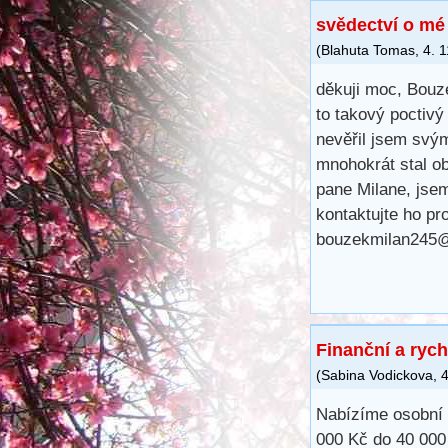
svědectví o mé
(
Blahuta Tomas
,
4. 
děkuji moc, Bouze
to takový poctivý
nevěřil jsem svý
mnohokrát stal ob
pane Milane, jsem
kontaktujte ho pr
bouzekmilan245
Finanční a rych
(
Sabina Vodickova
,
4
Nabízíme osobní a
000 Kč do 40 000