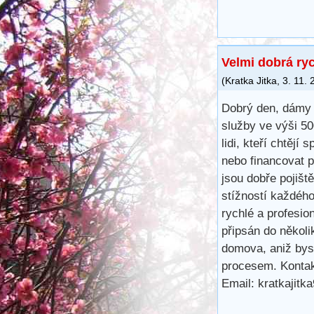
Velmi dobrá ry
(
Kratka Jitka
,
3. 11.
Dobrý den, dámy 
služby ve výši 5
lidi, kteří chtějí 
nebo financovat 
jsou dobře pojišt
stížností každéh
rychlé a profesio
připsán do několi
domova, aniž bys
procesem. Kontak
Email: kratkajit