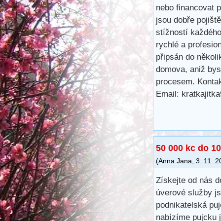
nebo financovat 
jsou dobře pojišt
stížností každéh
rychlé a profesio
připsán do několi
domova, aniž bys
procesem. Kontak
Email: kratkajit
50 000 kc do 10
(
Anna Jana
,
3. 11. 
Získejte od nás d
úverové služby js
podnikatelská pu
nabízíme pujcku j