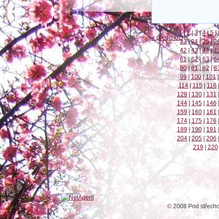
1
|
2
|
3
|
4
|
5
|
« předchozí
23
|
24
|
25
|
2
42
|
43
|
44
|
4
61
|
62
|
63
|
6
80
|
81
|
82
|
8
99
|
100
|
101
|
114
|
115
|
116
129
|
130
|
131
144
|
145
|
146
159
|
160
|
161
174
|
175
|
176
189
|
190
|
191
204
|
205
|
206
219
|
220
© 2008 Pod střech