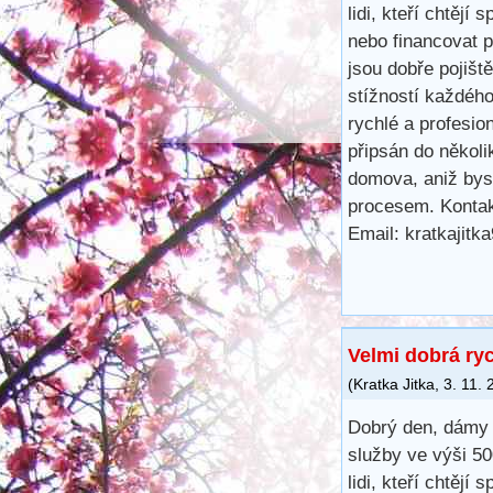
lidi, kteří chtějí 
nebo financovat 
jsou dobře pojišt
stížností každéh
rychlé a profesio
připsán do několi
domova, aniž bys
procesem. Kontak
Email: kratkajit
Velmi dobrá ry
(
Kratka Jitka
,
3. 11.
Dobrý den, dámy 
služby ve výši 5
lidi, kteří chtějí 