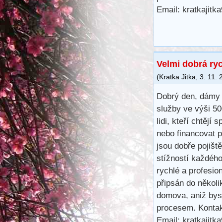
Email: kratkajit
Velmi dobrá ry
(
Kratka Jitka
,
3. 11.
Dobrý den, dámy 
služby ve výši 5
lidi, kteří chtějí 
nebo financovat 
jsou dobře pojišt
stížností každéh
rychlé a profesio
připsán do několi
domova, aniž bys
procesem. Kontak
Email: kratkajit