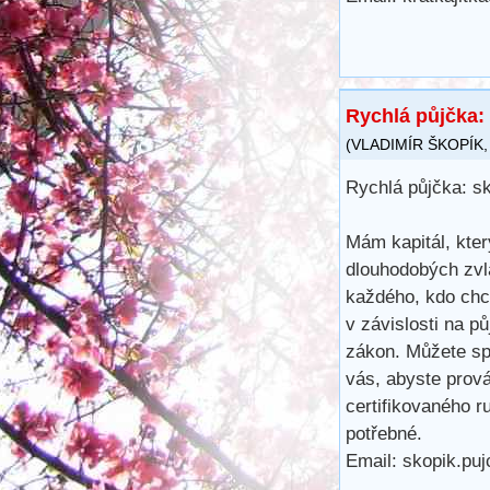
Rychlá půjčka:
(
VLADIMÍR ŠKOPÍK
Rychlá půjčka: s
Mám kapitál, kter
dlouhodobých zvl
každého, kdo chc
v závislosti na 
zákon. Můžete spl
vás, abyste prová
certifikovaného r
potřebné.
Email: skopik.pu