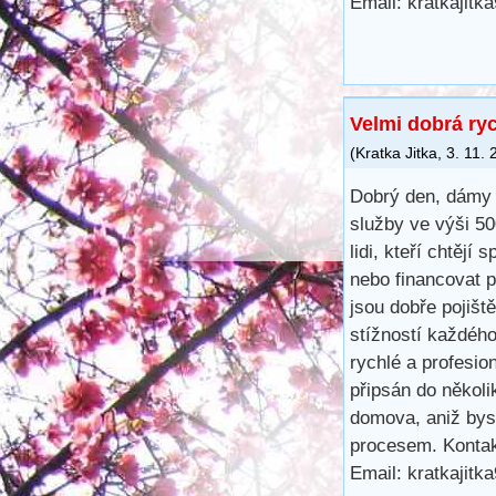
Email: kratkajit
Velmi dobrá ry
(
Kratka Jitka
,
3. 11.
Dobrý den, dámy 
služby ve výši 5
lidi, kteří chtějí 
nebo financovat 
jsou dobře pojišt
stížností každéh
rychlé a profesio
připsán do několi
domova, aniž bys
procesem. Kontak
Email: kratkajit