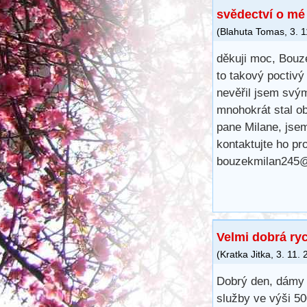
svědectví o mé
(
Blahuta Tomas
,
3. 
děkuji moc, Bouze
to takový poctivý
nevěřil jsem svý
mnohokrát stal ob
pane Milane, jsem
kontaktujte ho pr
bouzekmilan245
Velmi dobrá ry
(
Kratka Jitka
,
3. 11.
Dobrý den, dámy 
služby ve výši 5