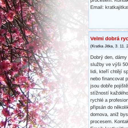
procesem. Kontak
Email: kratkajit
Velmi dobrá ry
(
Kratka Jitka
,
3. 11.
Dobrý den, dámy 
služby ve výši 5
lidi, kteří chtějí 
nebo financovat 
jsou dobře pojišt
stížností každéh
rychlé a profesio
připsán do několi
domova, aniž bys
procesem. Kontak