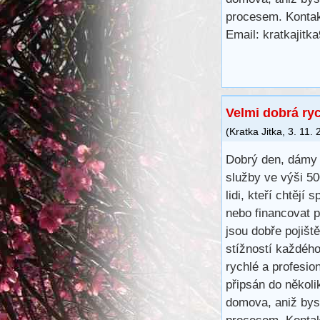
procesem. Kontak
Email: kratkajit
Velmi dobrá ry
(
Kratka Jitka
,
3. 11.
Dobrý den, dámy 
služby ve výši 5
lidi, kteří chtějí 
nebo financovat 
jsou dobře pojišt
stížností každéh
rychlé a profesio
připsán do několi
domova, aniž bys