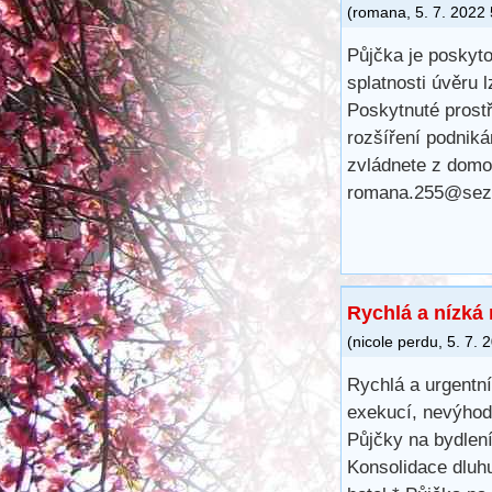
(
romana
,
5. 7. 2022
Půjčka je poskyt
splatnosti úvěru 
Poskytnuté prostř
rozšíření podniká
zvládnete z domo
romana.255@sez
Rychlá a nízká
(
nicole perdu
,
5. 7. 
Rychlá a urgentn
exekucí, nevýhod
Půjčky na bydlen
Konsolidace dluh