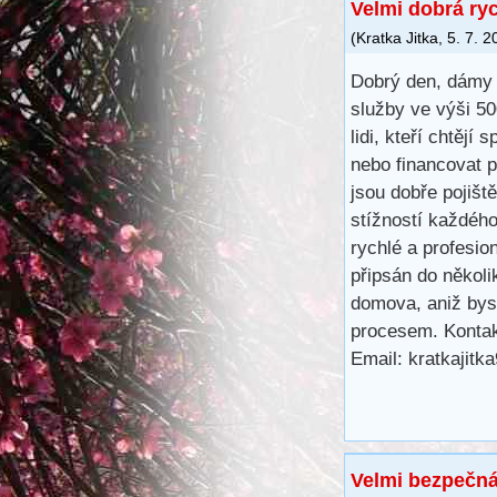
Velmi dobrá ry
(
Kratka Jitka
,
5. 7. 2
Dobrý den, dámy 
služby ve výši 5
lidi, kteří chtějí 
nebo financovat 
jsou dobře pojišt
stížností každéh
rychlé a profesio
připsán do několi
domova, aniž bys
procesem. Kontak
Email: kratkajit
Velmi bezpečná