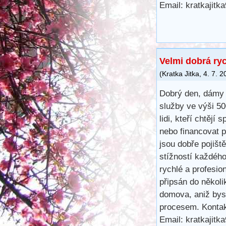
Email: kratkajit
Velmi dobrá ry
(
Kratka Jitka
,
4. 7. 2
Dobrý den, dámy 
služby ve výši 5
lidi, kteří chtějí 
nebo financovat 
jsou dobře pojišt
stížností každéh
rychlé a profesio
připsán do několi
domova, aniž bys
procesem. Kontak
Email: kratkajit