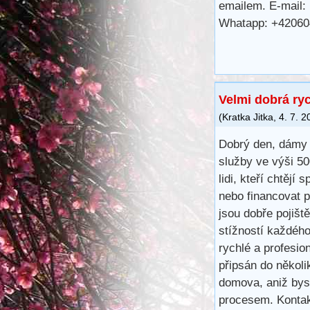
emailem. E-mail:
Whatapp: +4206
Velmi dobrá ry
(
Kratka Jitka
,
4. 7. 2
Dobrý den, dámy 
služby ve výši 5
lidi, kteří chtějí 
nebo financovat 
jsou dobře pojišt
stížností každéh
rychlé a profesio
připsán do několi
domova, aniž bys
procesem. Kontak