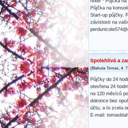
hotel * Půjčka na 
Půjčka na konsoli
Start-up půjčky. 
závislosti na vaš
perdunicole574@
Spolehlivá a z
(
Blahuta Tomas
,
4. 
Půjčky do 24 hod
otevřena 24 hodin
na 120 měsíců po
dokonce bez opuš
účtu, a to zcela 
E-mail: tomasbl