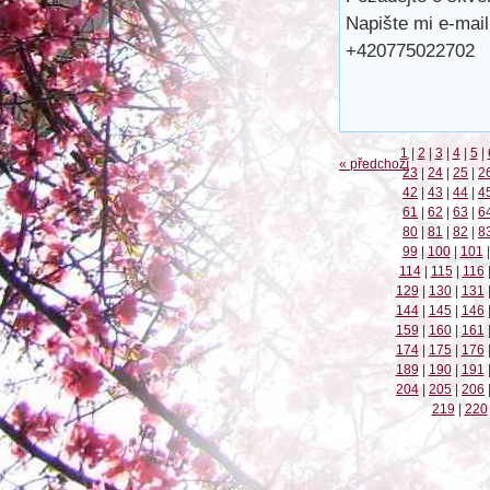
Napište mi e-mai
+420775022702
1
|
2
|
3
|
4
|
5
|
« předchozí
23
|
24
|
25
|
2
42
|
43
|
44
|
4
61
|
62
|
63
|
6
80
|
81
|
82
|
8
99
|
100
|
101
|
114
|
115
|
116
129
|
130
|
131
144
|
145
|
146
159
|
160
|
161
174
|
175
|
176
189
|
190
|
191
204
|
205
|
206
219
|
220