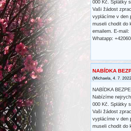
000 Kč. Splátky s
Vaši žádost zpra
vyplácíme v den 
museli chodit do 
emailem. E-mail:
Whatapp: +4206
NABÍDKA BEZ
(
Michaela
,
4. 7. 202
NABÍDKA BEZP
Nabízíme nejrych
000 Kč. Splátky s
Vaši žádost zpra
vyplácíme v den 
museli chodit do 