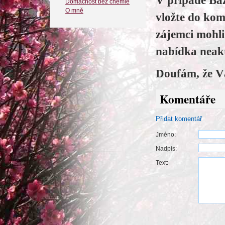
V případě Baz
Domácnost bez chemie
O mně
vložte do kom
zájemci mohl
nabídka neakt
Doufám, že V
Komentáře
Přidat komentář
Jméno:
Nadpis:
Text: