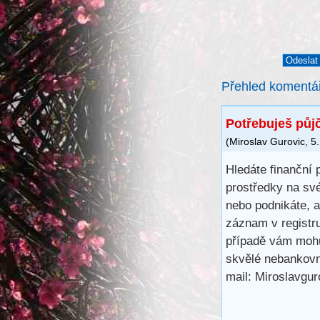
Přehled komentá
Potřebuješ půj
(
Miroslav Gurovic
,
5.
Hledáte finanční
prostředky na sv
nebo podnikáte, 
záznam v registr
případě vám mohu
skvělé nebankovn
mail: Miroslavg