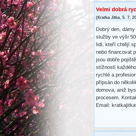
Velmi dobrá ry
(
Kratka Jitka
,
5. 7. 2
Dobrý den, dámy 
služby ve výši 5
lidi, kteří chtějí 
nebo financovat 
jsou dobře pojišt
stížností každéh
rychlé a profesio
připsán do několi
domova, aniž bys
procesem. Kontak
Email: kratkajit