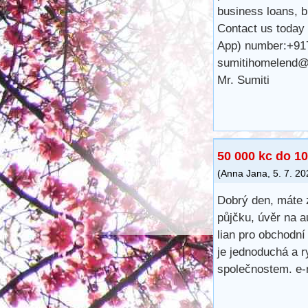
business loans, 
Contact us today 
App) number:+917
sumitihomelend@
Mr. Sumiti
50 000 kc do 10
(
Anna Jana
,
5. 7. 2
Dobrý den, máte 
půjčku, úvěr na a
lian pro obchodní
je jednoduchá a r
společnostem. e-