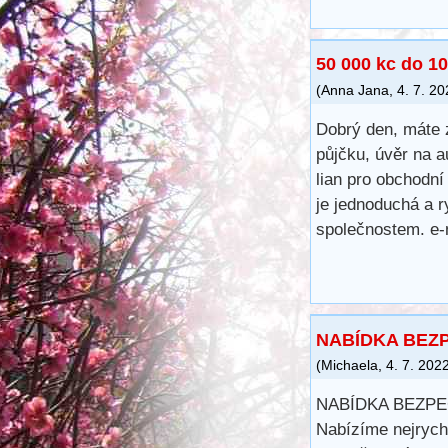
50 000 kc do 10
(
Anna Jana
,
4. 7. 2
Dobrý den, máte 
půjčku, úvěr na a
lian pro obchodní
je jednoduchá a r
společnostem. e-
NABÍDKA BEZ
(
Michaela
,
4. 7. 202
NABÍDKA BEZP
Nabízíme nejrych