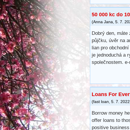
50 000 kc do 10
(
Anna Jana
,
5. 7. 2
Dobrý den, máte 
půjčku, úvěr na a
lian pro obchodní
je jednoduchá a r
společnostem. e-
Loans For Ever
(
fast loan
,
5. 7. 2022
Borrow money her
offer loans to tho
positive business