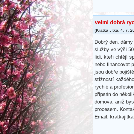
Velmi dobrá ry
(
Kratka Jitka
,
4. 7. 2
Dobrý den, dámy 
služby ve výši 5
lidi, kteří chtějí 
nebo financovat 
jsou dobře pojišt
stížností každéh
rychlé a profesio
připsán do několi
domova, aniž bys
procesem. Kontak
Email: kratkajit