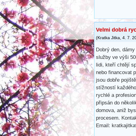
Velmi dobrá ry
(
Kratka Jitka
,
4. 7. 2
Dobrý den, dámy 
služby ve výši 5
lidi, kteří chtějí 
nebo financovat 
jsou dobře pojišt
stížností každéh
rychlé a profesio
připsán do několi
domova, aniž bys
procesem. Kontak
Email: kratkajit