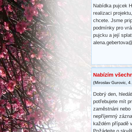
Nabídka pujcek Hl
realizaci projekt
chcete. Jsme prip
podmínky pro vrá
pujcku a její spla
alena.gebertova
Nabízím všechn
(
Miroslav Gurovic
,
4.
Dobrý den, hledá
potřebujete mít 
zaměstnáni nebo 
nepříjemný záznam
každém případě v
Požádejte o skvě