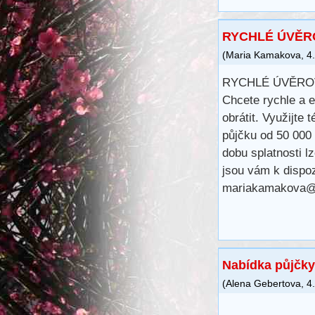
RYCHLÉ ÚVĚR
(
Maria Kamakova
,
4
RYCHLÉ ÚVĚRO
Chcete rychle a e
obrátit. Využijte 
půjčku od 50 000
dobu splatnosti 
jsou vám k dispoz
mariakamakova
Nabídka půjčky
(
Alena Gebertova
,
4