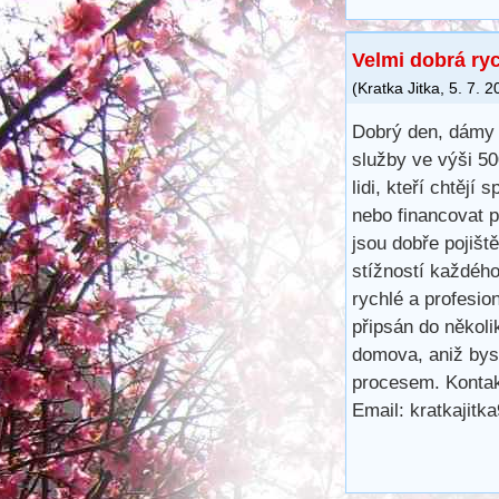
Velmi dobrá ry
(
Kratka Jitka
,
5. 7. 2
Dobrý den, dámy 
služby ve výši 5
lidi, kteří chtějí 
nebo financovat 
jsou dobře pojišt
stížností každéh
rychlé a profesio
připsán do několi
domova, aniž bys
procesem. Kontak
Email: kratkajit