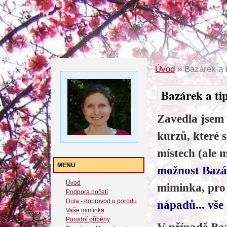
Úvod
»
Bazárek a t
Bazárek a tip
Zavedla jsem
kurzů, které 
místech (ale 
MENU
možnost Baz
Úvod
miminka, pro
Podpora početí
Dula - doprovod u porodu
nápadů... vše 
Vaše miminka
Porodní příběhy