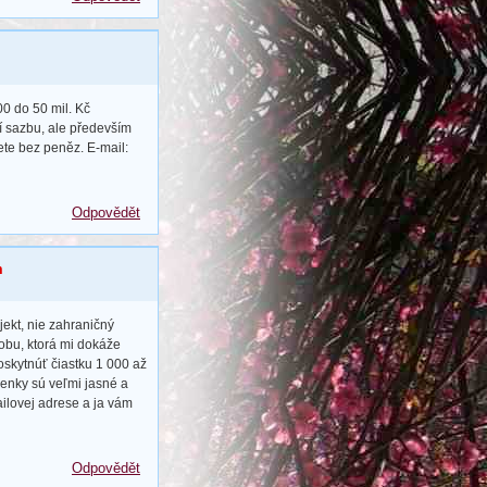
0 do 50 mil. Kč
í sazbu, ale především
ete bez peněz. E-mail:
Odpovědět
m
ekt, nie zahraničný
bu, ktorá mi dokáže
oskytnúť čiastku 1 000 až
enky sú veľmi jasné a
ilovej adrese a ja vám
Odpovědět