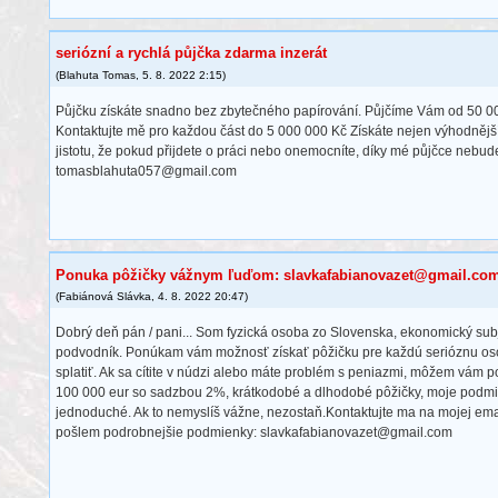
seriózní a rychlá půjčka zdarma inzerát
(
Blahuta Tomas
,
5. 8. 2022
2:15
)
Půjčku získáte snadno bez zbytečného papírování. Půjčíme Vám od 50 00
Kontaktujte mě pro každou část do 5 000 000 Kč Získáte nejen výhodnějš
jistotu, že pokud přijdete o práci nebo onemocníte, díky mé půjčce nebud
tomasblahuta057@gmail.com
Ponuka pôžičky vážnym ľuďom: slavkafabianovazet@gmail.co
(
Fabiánová Slávka
,
4. 8. 2022
20:47
)
Dobrý deň pán / pani... Som fyzická osoba zo Slovenska, ekonomický subj
podvodník. Ponúkam vám možnosť získať pôžičku pre každú serióznu oso
splatiť. Ak sa cítite v núdzi alebo máte problém s peniazmi, môžem vám p
100 000 eur so sadzbou 2%, krátkodobé a dlhodobé pôžičky, moje podmi
jednoduché. Ak to nemyslíš vážne, nezostaň.Kontaktujte ma na mojej ema
pošlem podrobnejšie podmienky: slavkafabianovazet@gmail.com