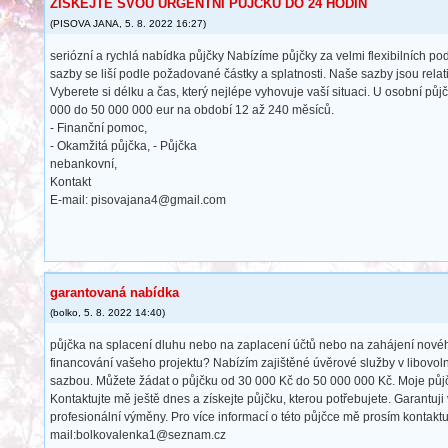
ZÍSKEJTE SVOU URGENTNÍ PŮJČKU DO 24 HODIN
(
PISOVA JANA
,
5. 8. 2022
16:27
)
seriózní a rychlá nabídka půjčky Nabízíme půjčky za velmi flexibilních p
sazby se liší podle požadované částky a splatnosti. Naše sazby jsou relati
Vyberete si délku a čas, který nejlépe vyhovuje vaší situaci. U osobní půjč
000 do 50 000 000 eur na období 12 až 240 měsíců.
- Finanční pomoc,
- Okamžitá půjčka, - Půjčka
nebankovní,
Kontakt
E-mail: pisovajana4@gmail.com
garantovaná nabídka
(
bolko
,
5. 8. 2022
14:40
)
půjčka na splacení dluhu nebo na zaplacení účtů nebo na zahájení nové
financování vašeho projektu? Nabízím zajištěné úvěrové služby v libovol
sazbou. Můžete žádat o půjčku od 30 000 Kč do 50 000 000 Kč. Moje půjč
Kontaktujte mě ještě dnes a získejte půjčku, kterou potřebujete. Garantuji
profesionální výměny. Pro více informací o této půjčce mě prosím kontaktu
mail:bolkovalenka1@seznam.cz