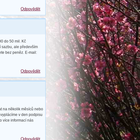
Odpovědět
0 do 50 mil. Kč
í sazbu, ale především
ete bez peněz. E-mail:
Odpovědět
at na několik měsíců nebo
e vyplácíme v den podpisu
o více informací nás
Odpovědět