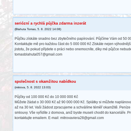
seriózní a rychlá půjčka zdarma inzerát
(
Blahuta Tomas
,
5. 8. 2022
14:08
)
Půjčku získáte snadno bez zbytečného papírování. Půjčíme Vám od 50 00
Kontaktujte mě pro každou část do 5 000 000 Kč Získáte nejen výhodnějš
jistotu, že pokud přijdete o práci nebo onemocníte, díky mé půjčce nebud
tomasblahuta057@gmail.com
společnost s okamžitou nabídkou
(
mitrova
,
5. 8. 2022
13:03
)
Půjčky od 100 000 Kč do 10 000 000 Kč
Můžete žádat o 30 000 Kč až 90 000 000 Kč. Splátky si můžete naplánov
až na 30 let. Vaši žádost zpracujeme a schválíme téměř okamžitě. Peníz
smlouvy. Vše vyřídíte z domova, aniž byste museli chodit do kanceláře. Pr
kontaktujte emailem. E-mail: mitrovaviera28@gmail.com