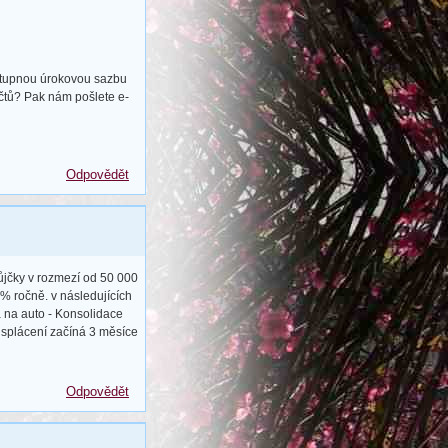
ostupnou úrokovou sazbu
účtů? Pak nám pošlete e-
Odpovědět
ůjčky v rozmezí od 50 000
% ročně. v následujících
a na auto - Konsolidace
e splácení začíná 3 měsíce
Odpovědět