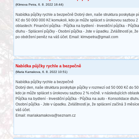
(
Klimova Petra
,
6. 8. 2022
16:44
)
Nabídka půjčky rychle a bezpečně Dobrý den, naše struktura poskytuje p
Kč do 50 000 000 Kč komukoli, kdo je může splácet s úrokovou sazbou 2 
oblastech: Finanční půjčka - Půjčka na bydlení - Investiční půjčka - Půjčk
dluhu - Splácení půjčky - Osobní půjčka - Jste v úpadku. Zvláštností je, ž
po obdržení peněz na váš účet. Email: klmvpetra@gmail.com
Nabídka půjčky rychle a bezpečně
(
Maria Kamakova
,
6. 8. 2022
10:51
)
Nabídka půjčky rychle a bezpečně
Dobrý den, naše struktura poskytuje půjčky v rozmezí od 50 000 Kč do 5
kdo je může splácet s úrokovou sazbou 2 % ročně. v následujících oblaste
Půjčka na bydlení - Investiční půjčka - Půjčka na auto - Konsolidace dluhu
Osobní půjčka - Jste v úpadku. Zvláštností je, že splácení začíná 3 měsí
váš účet.
Email: mariakamakova@seznam.cz