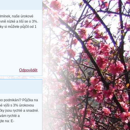
odmínek, naše úrokové
vně nízké a liší se o 3%.
ky si můžete půjčit od 1
Odpovědět
ho podnikání? Půjčka na
né výši s 3% úrokovou
ky jsou rychlé a snadné.
 vám rychlé a
jte na: E-