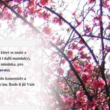
které se znáte a
 i další maminky),
o miminka, pro
ovství.
 do komentáře a
 Vám.
Bude-li již Vaše