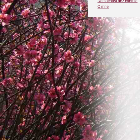
Domácnost bez chemie
O mně