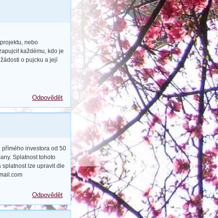
 projektu, nebo
zapujcit každému, kdo je
ádosti o pujcku a její
Odpovědět
 přímého investora od 50
any. Splatnost tohoto
splatnost lze upravit dle
gmail.com
Odpovědět