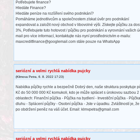
Potřebujete finance?
Hledáte Finance?
Hledáte peníze na rozšíření svého podnikání?
Pomáháme jednotlivcům a společnostem získat úvěr pro podnikání
expandovat a založit nový obchod v libovolné výši. Získejte půjčku za d
3%, Potřebujete tuto hotovost / půjčku pro podnikání a vyrovnání vašich 
mail pro více informací, kontaktujte nás nyní prostřednictvím e-mailu:
maxcreditfinance@googlemail.com stále pouze na WhatsApp
seriózní a velmi rychlá nabídka pujcky
(
Klimova Petra
,
6. 8. 2022
17:23
)
Nabídka půjčky rychle a bezpečně Dobrý den, naše struktura poskytuje p
Kč do 50 000 000 Kč komukoli, kdo je může splácet s úrokovou sazbou 2 
oblastech: Finanční půjčka - Půjčka na bydlení - Investiční půjčka - Půjčk
dluhu - Splácení půjčky - Osobní půjčka - Jste v úpadku. Zvláštností je, ž
po obdržení peněz na váš účet. Email: klmvpetra@gmail.com
seriózní a velmi rychlá nabídka pujcky