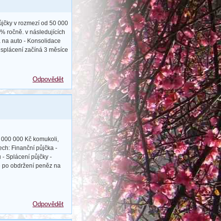
ůjčky v rozmezí od 50 000
% ročně. v následujících
a na auto - Konsolidace
e splácení začíná 3 měsíce
Odpovědět
0 000 000 Kč komukoli,
ch: Finanční půjčka -
 - Splácení půjčky -
ce po obdržení peněz na
Odpovědět