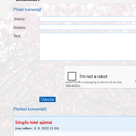
Přidat komentář
Jméno:
Nadpis:
Text:
Přehled komentářů
Sürgős hitel ajánlat
(
max william
,
6. 8. 2022
21:04
)