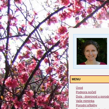
MENU
Úvod
Podpora početí
Dula - doprovod u porod
Vaše miminka
Porodní příběhy