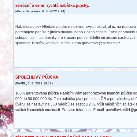
seriózní a velmi rychlá nabídka pujcky.
(
Alena Gebertova
,
6. 8. 2022
2:14
)
Nabídka pujcek Hledáte pujcku na oživení svých aktivit, at už na realizaci
potrebujete peníze z jiných duvodu nebo z ceho chcete. Jsme pripraveni 
schopen splnit podmínky pro vrácení penez. Sdelte mi prosím cástku vaší ž
splatnost. Prosím, kontaktujte me: alena.gebertova@seznam.cz
SPOLEHLIVÝ PŮJČKA
(
PAVEL
,
5. 8. 2022
18:17
)
100% garantovaná půjčka Nabízím Vám jednorázovou finanční půjčku od
000 do 50 000 000 Kč. Tato nabídka platí pro celou ČR a pro všechny obč
úvěru lze nastavit na 360 měsíců se sazbou 2 %. Výši měsíčních splátek a 
vašich finančních možností. Pro více informací. E-mail: pavellavko404@