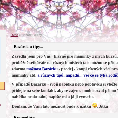
Úvod
»
Bazárek a tipy...
Bazárek a tipy...
Zavedla jsem pro Vás - hlavně pro maminky z mých kurzů, 
průběžně setkáváte na různých místech (ale můžou se přidat
zdarma
možnost Bazárku
- prodej - koupi různých věcí pr
maminky atd.
a různých tipů, nápadů... vše co se týká rodič
V případě Bazárku - svoji nabídku nebo poptávku si vložte
přidejte na sebe kontakt, aby se zájemci mohli ozvat přímo
nabídka neaktuální, napište mi a já ji vymažu.
u
Doufám, že Vám tato možnost bude k užitku
.
Jitka
Komentáře