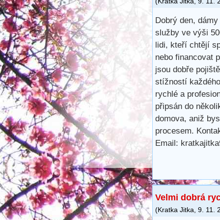
(
Kratka Jitka
,
9. 11.
Dobrý den, dámy 
služby ve výši 5
lidi, kteří chtějí 
nebo financovat 
jsou dobře pojišt
stížností každéh
rychlé a profesio
připsán do několi
domova, aniž bys
procesem. Kontak
Email: kratkajit
Velmi dobrá ry
(
Kratka Jitka
,
9. 11.