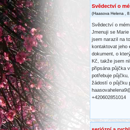
Svědectví o m
(
Haasova Helena
,
8
Svědectví o mém
Jmenuji se Marie 
jsem narazil na t
kontaktovat jeho
dokument, o kter
Kč, takže jsem ni
připsána půjčka 
potřebuje půjčku,
žádostí o půjčku
haasovahelena9
+420602851014
seriózní a rych