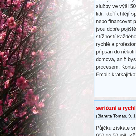
služby ve výši 5
lidi, kteří chtějí 
nebo financovat 
jsou dobře pojišt
stížností každéh
rychlé a profesio
připsán do několi
domova, aniž bys
procesem. Kontak
Email: kratkajit
seriózní a rych
(
Blahuta Tomas
,
9. 
Půjčku získáte s
000 do 50 mil. K