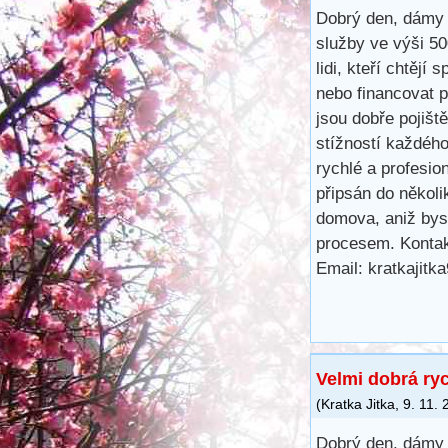
Dobrý den, dámy 
služby ve výši 5
lidi, kteří chtějí 
nebo financovat 
jsou dobře pojišt
stížností každéh
rychlé a profesio
připsán do několi
domova, aniž bys
procesem. Kontak
Email: kratkajit
Velmi dobrá ry
(
Kratka Jitka
,
9. 11.
Dobrý den, dámy 