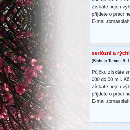
Získáte nejen výh
přijdete o práci 
E-mail.tomasbla
seriózní a rých
(
Blahuta Tomas
,
9. 
Půjčku získáte s
000 do 50 mil. K
Získáte nejen výh
přijdete o práci 
E-mail.tomasbla