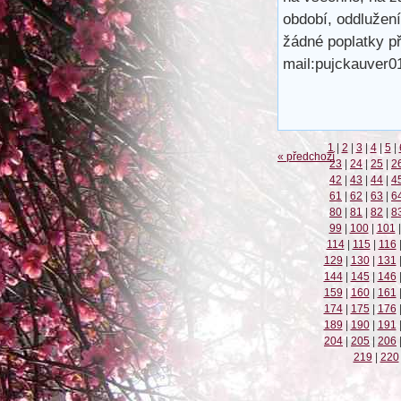
období, oddlužen
žádné poplatky p
mail:pujckauver
1
|
2
|
3
|
4
|
5
|
« předchozí
23
|
24
|
25
|
2
42
|
43
|
44
|
4
61
|
62
|
63
|
6
80
|
81
|
82
|
8
99
|
100
|
101
|
114
|
115
|
116
129
|
130
|
131
144
|
145
|
146
159
|
160
|
161
174
|
175
|
176
189
|
190
|
191
204
|
205
|
206
219
|
220