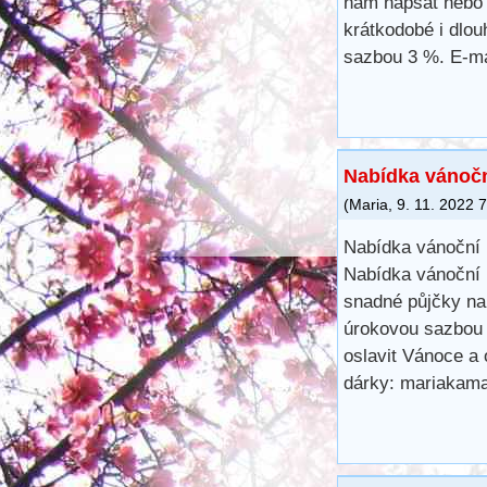
nám napsat nebo 
krátkodobé i dlo
sazbou 3 %. E-ma
Nabídka vánočn
(
Maria
,
9. 11. 2022
7
Nabídka vánoční 
Nabídka vánoční 
snadné půjčky na
úrokovou sazbou 
oslavit Vánoce a 
dárky: mariaka