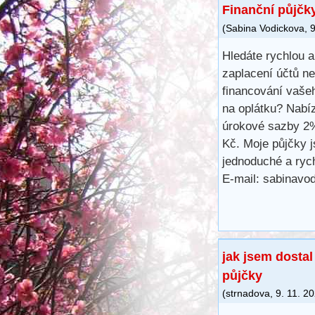
Finanční půjčk
(
Sabina Vodickova
,
9
Hledáte rychlou 
zaplacení účtů n
financování vaše
na oplátku? Nabíz
úrokové sazby 2%
Kč. Moje půjčky j
jednoduché a rych
E-mail: sabinav
jak jsem dosta
půjčky
(
strnadova
,
9. 11. 2