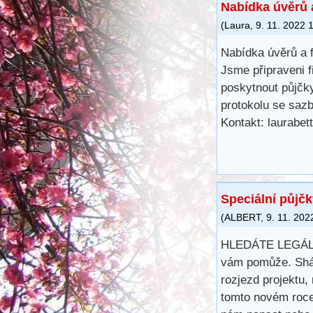
Nabídka úvěrů 
(
Laura
,
9. 11. 2022
Nabídka úvěrů a 
Jsme připraveni f
poskytnout půjčk
protokolu se saz
Kontakt: laurabe
Speciální půjč
(
ALBERT
,
9. 11. 202
HLEDÁTE LEGÁLN
vám pomůže. Shání
rozjezd projektu,
tomto novém roce,