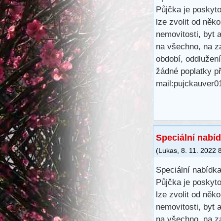
Půjčka je poskyt
lze zvolit od něk
nemovitosti, byt 
na všechno, na za
období, oddlužen
žádné poplatky p
mail:pujckauver
Speciální nabíd
(
Lukas
,
8. 11. 2022
Speciální nabídka
Půjčka je poskyt
lze zvolit od něk
nemovitosti, byt 
na všechno, na za