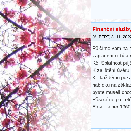
Finanční služb
(
ALBERT
,
8. 11. 202
Půjčíme vám na ro
zaplacení účtů a
Kč. Splatnost půj
K zajištění úvěru
Ke každému požad
nabídku na zákla
byste museli cho
Působíme po cel
Email: albert196