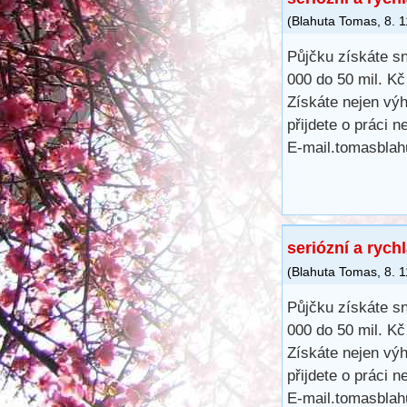
(
Blahuta Tomas
,
8. 
Půjčku získáte s
000 do 50 mil. K
Získáte nejen výh
přijdete o práci 
E-mail.tomasbla
seriózní a rych
(
Blahuta Tomas
,
8. 
Půjčku získáte s
000 do 50 mil. K
Získáte nejen výh
přijdete o práci 
E-mail.tomasbla