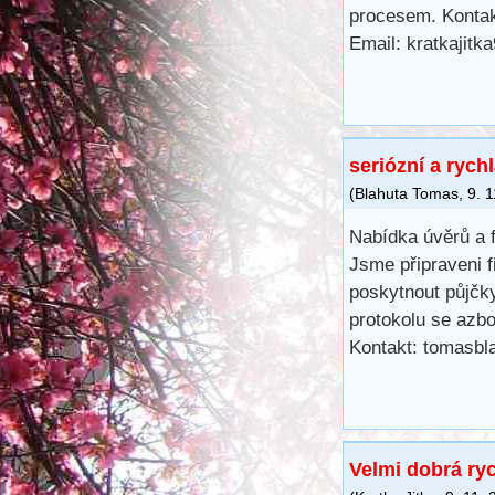
procesem. Kontak
Email: kratkajit
seriózní a rych
(
Blahuta Tomas
,
9. 
Nabídka úvěrů a 
Jsme připraveni f
poskytnout půjčk
protokolu se azb
Kontakt: tomasb
Velmi dobrá ry