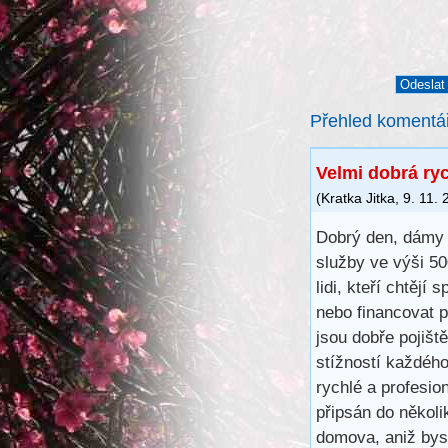
Přehled komentá
Velmi dobrá ry
(
Kratka Jitka
,
9. 11.
Dobrý den, dámy 
služby ve výši 5
lidi, kteří chtějí 
nebo financovat 
jsou dobře pojišt
stížností každéh
rychlé a profesio
připsán do několi
domova, aniž bys