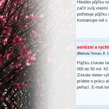
Hledáte půjčku na
začít svůj vlastn
potřebuje půjčku
Kontaktujte mě s
seriózní a rych
(
Blahuta Tomas
,
8. 
Pújčku získate ľ
000 do 50 mil. K
Získate nielen vý
prídete o prácu 
peňazí. E-mail.