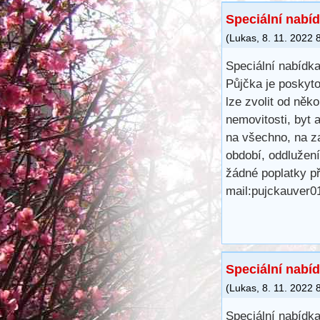
Speciální nabíd
(
Lukas
,
8. 11. 2022
Speciální nabídka
Půjčka je poskyt
lze zvolit od něk
nemovitosti, byt 
na všechno, na za
období, oddlužen
žádné poplatky p
mail:pujckauver
Speciální nabíd
(
Lukas
,
8. 11. 2022
Speciální nabídka