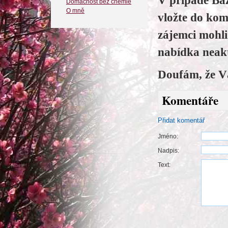
V případě Baz
Domácnost bez chemie
O mně
vložte do kom
zájemci mohl
nabídka neakt
Doufám, že V
Komentáře
Přidat komentář
Jméno:
Nadpis:
Text: