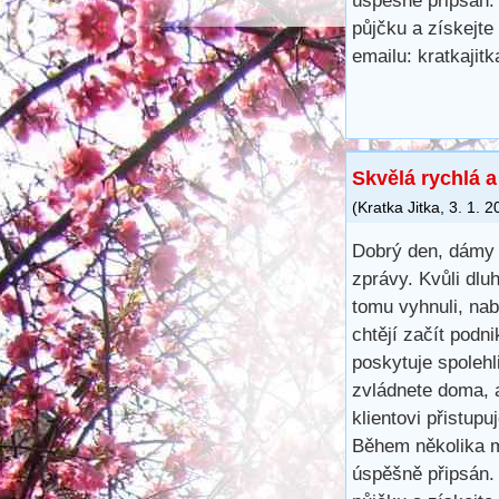
úspěšně připsán.
půjčku a získejte
emailu: kratkaji
Skvělá rychlá 
(
Kratka Jitka
,
3. 1. 2
Dobrý den, dámy 
zprávy. Kvůli dl
tomu vyhnuli, na
chtějí začít podn
poskytuje spoleh
zvládnete doma, 
klientovi přistup
Během několika m
úspěšně připsán.