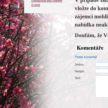
V případě Baz
Domácnost bez chemie
O mně
vložte do kom
zájemci mohl
nabídka neakt
Doufám, že V
Komentáře
Přidat komentář
Jméno:
Nadpis:
Text: