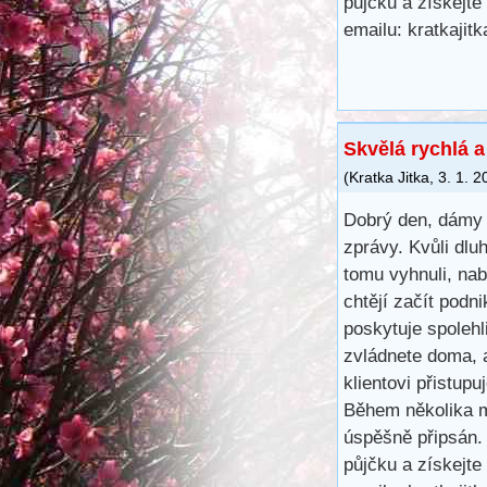
půjčku a získejte
emailu: kratkaji
Skvělá rychlá 
(
Kratka Jitka
,
3. 1. 2
Dobrý den, dámy 
zprávy. Kvůli dl
tomu vyhnuli, na
chtějí začít podn
poskytuje spoleh
zvládnete doma, 
klientovi přistup
Během několika m
úspěšně připsán.
půjčku a získejte