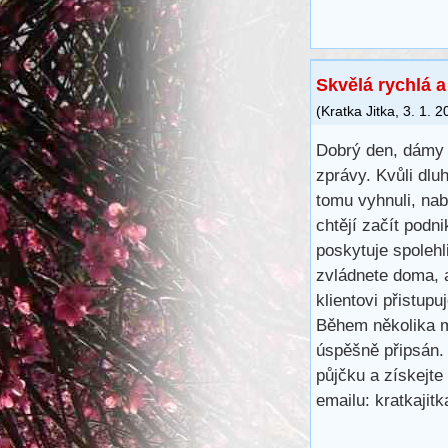
Skvělá rychlá 
(
Kratka Jitka
,
3. 1. 2
Dobrý den, dámy 
zprávy. Kvůli dl
tomu vyhnuli, na
chtějí začít podn
poskytuje spoleh
zvládnete doma, 
klientovi přistup
Během několika m
úspěšně připsán.
půjčku a získejte
emailu: kratkaji