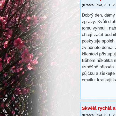
(
Kratka Jitka
,
3. 1. 2
Dobrý den, dámy 
zprávy. Kvůli dl
tomu vyhnuli, na
chtějí začít podn
poskytuje spoleh
zvládnete doma, 
klientovi přistup
Během několika m
úspěšně připsán.
půjčku a získejte
emailu: kratkaji
Skvělá rychlá 
(
Kratka Jitka
,
3. 1. 2