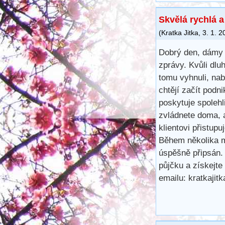
Skvělá rychlá 
(
Kratka Jitka
,
3. 1. 2
Dobrý den, dámy 
zprávy. Kvůli dl
tomu vyhnuli, na
chtějí začít podn
poskytuje spoleh
zvládnete doma, 
klientovi přistup
Během několika m
úspěšně připsán.
půjčku a získejte
emailu: kratkaji