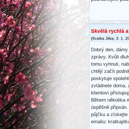
Skvělá rychlá 
(
Kratka Jitka
,
3. 1. 2
Dobrý den, dámy 
zprávy. Kvůli dl
tomu vyhnuli, na
chtějí začít podn
poskytuje spoleh
zvládnete doma, 
klientovi přistup
Během několika m
úspěšně připsán.
půjčku a získejte
emailu: kratkaji