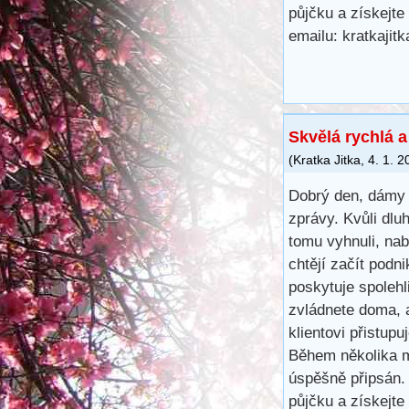
půjčku a získejte
emailu: kratkaji
Skvělá rychlá 
(
Kratka Jitka
,
4. 1. 2
Dobrý den, dámy 
zprávy. Kvůli dl
tomu vyhnuli, na
chtějí začít podn
poskytuje spoleh
zvládnete doma, 
klientovi přistup
Během několika m
úspěšně připsán.
půjčku a získejte