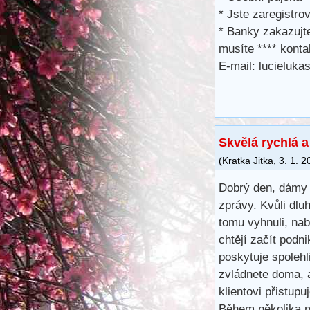
* Jste zaregistro
* Banky zakazujt
musíte **** kont
E-mail: lucieluk
Skvělá rychlá 
(
Kratka Jitka
,
3. 1. 2
Dobrý den, dámy 
zprávy. Kvůli dl
tomu vyhnuli, na
chtějí začít podn
poskytuje spoleh
zvládnete doma, 
klientovi přistup
Během několika m