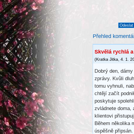
Přehled komentá
Skvělá rychlá 
(
Kratka Jitka
,
4. 1. 2
Dobrý den, dámy 
zprávy. Kvůli dl
tomu vyhnuli, na
chtějí začít podn
poskytuje spoleh
zvládnete doma, 
klientovi přistup
Během několika m
úspěšně připsán.