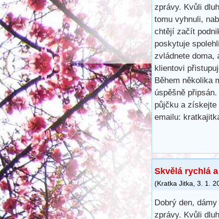
zprávy. Kvůli dl
tomu vyhnuli, na
chtějí začít podn
poskytuje spoleh
zvládnete doma, 
klientovi přistup
Během několika m
úspěšně připsán.
půjčku a získejte
emailu: kratkaji
Skvělá rychlá 
(
Kratka Jitka
,
3. 1. 2
Dobrý den, dámy 
zprávy. Kvůli dl