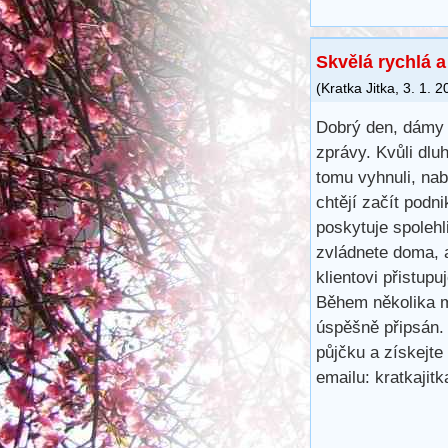
Skvělá rychlá 
(
Kratka Jitka
,
3. 1. 2
Dobrý den, dámy 
zprávy. Kvůli dl
tomu vyhnuli, na
chtějí začít podn
poskytuje spoleh
zvládnete doma, 
klientovi přistup
Během několika m
úspěšně připsán.
půjčku a získejte
emailu: kratkaji