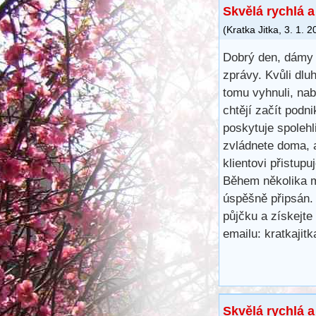
Skvělá rychlá 
(
Kratka Jitka
,
3. 1. 2
Dobrý den, dámy 
zprávy. Kvůli dl
tomu vyhnuli, na
chtějí začít podn
poskytuje spoleh
zvládnete doma, 
klientovi přistup
Během několika m
úspěšně připsán.
půjčku a získejte
emailu: kratkaji
Skvělá rychlá 