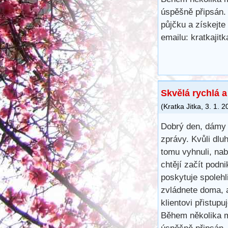
úspěšně připsán.
půjčku a získejte
emailu: kratkaji
Skvělá rychlá 
(
Kratka Jitka
,
3. 1. 2
Dobrý den, dámy 
zprávy. Kvůli dl
tomu vyhnuli, na
chtějí začít podn
poskytuje spoleh
zvládnete doma, 
klientovi přistup
Během několika m