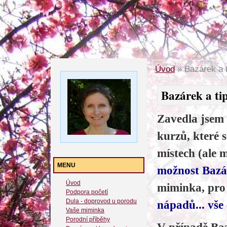
Úvod
»
Bazárek a t
Bazárek a tip
Zavedla jsem
kurzů, které 
místech (ale 
MENU
možnost Baz
Úvod
miminka, pro
Podpora početí
Dula - doprovod u porodu
nápadů... vše 
Vaše miminka
Porodní příběhy