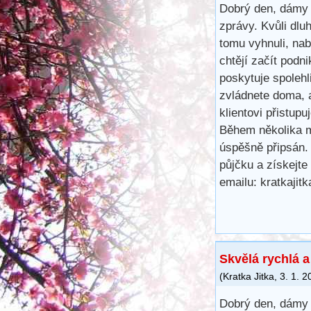
Dobrý den, dámy 
zprávy. Kvůli dl
tomu vyhnuli, na
chtějí začít podn
poskytuje spoleh
zvládnete doma, 
klientovi přistup
Během několika m
úspěšně připsán.
půjčku a získejte
emailu: kratkaji
Skvělá rychlá 
(
Kratka Jitka
,
3. 1. 2
Dobrý den, dámy 