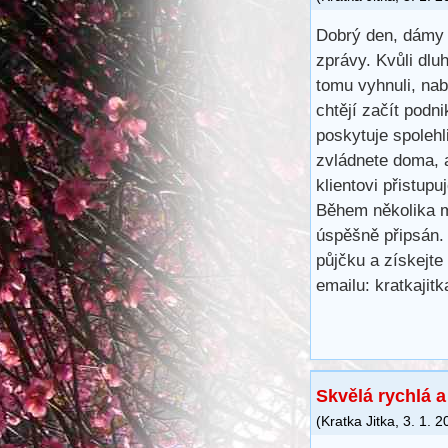
Dobrý den, dámy 
zprávy. Kvůli dl
tomu vyhnuli, na
chtějí začít podn
poskytuje spoleh
zvládnete doma, 
klientovi přistup
Během několika m
úspěšně připsán.
půjčku a získejte
emailu: kratkaji
Skvělá rychlá 
(
Kratka Jitka
,
3. 1. 2