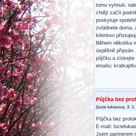
tomu vyhnuli, na
chtějí začít podn
poskytuje spoleh
zvládnete doma, 
klientovi přistup
Během několika m
úspěšně připsán.
půjčku a získejte
emailu: kratkaji
Půjčka bez pro
(
lucie lukasova
,
3. 1
Půjčka bez proto
E-mail: lucieluk
Jsem partnerem 