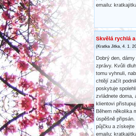
emailu: kratkaji
Skvělá rychlá 
(
Kratka Jitka
,
4. 1. 2
Dobrý den, dámy 
zprávy. Kvůli dl
tomu vyhnuli, na
chtějí začít podn
poskytuje spoleh
zvládnete doma, 
klientovi přistup
Během několika m
úspěšně připsán.
půjčku a získejte
emailu: kratkaji