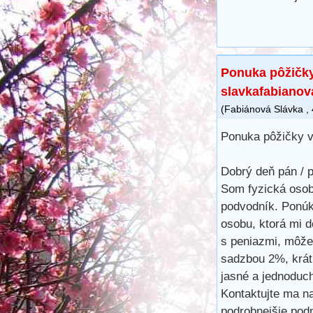
Ponuka pôžičk
slavkafabiano
(
Fabiánová Slávka
,
Ponuka pôžičky 
Dobrý deň pán / p
Som fyzická osob
podvodník. Ponúk
osobu, ktorá mi d
s peniazmi, môže
sadzbou 2%, krát
jasné a jednoduc
Kontaktujte ma n
podrobnejšie pod