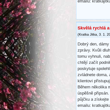
emailu: kratkaji
Skvělá rychlá 
(
Kratka Jitka
,
3. 1. 2
Dobrý den, dámy 
zprávy. Kvůli dl
tomu vyhnuli, na
chtějí začít podn
poskytuje spoleh
zvládnete doma, 
klientovi přistup
Během několika m
úspěšně připsán.
půjčku a získejte
emailu: kratkaji