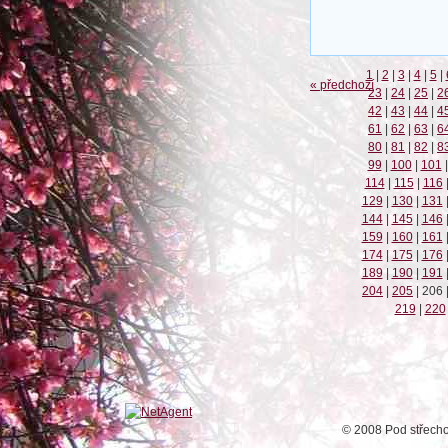
1
|
2
|
3
|
4
|
5
|
« předchozí
23
|
24
|
25
|
2
42
|
43
|
44
|
4
61
|
62
|
63
|
6
80
|
81
|
82
|
8
99
|
100
|
101
|
114
|
115
|
116
129
|
130
|
131
144
|
145
|
146
159
|
160
|
161
174
|
175
|
176
189
|
190
|
191
204
|
205
|
206
219
|
220
© 2008 Pod střech