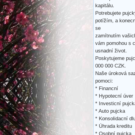
kapitálu.
Potrebujete pujck
potížím, a konec
se
zamítnutím vašic
vám pomohou s cá
usnadní život.
Poskytujeme pujc
000 000 CZK.
Naše úroková saz
pomoci:
* Financní
* Hypotecní úver
* Investicní pujck
* Auto pujcka
* Konsolidacní dl
* Úhrada kreditu
* Osobní pujcka