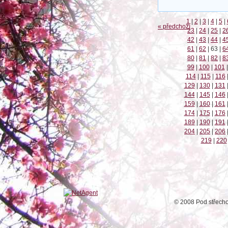
1
|
2
|
3
|
4
|
5
|
« předchozí
23
|
24
|
25
|
2
42
|
43
|
44
|
4
61
|
62
|
63
|
6
80
|
81
|
82
|
8
99
|
100
|
101
|
114
|
115
|
116
129
|
130
|
131
144
|
145
|
146
159
|
160
|
161
174
|
175
|
176
189
|
190
|
191
204
|
205
|
206
219
|
220
© 2008 Pod střech