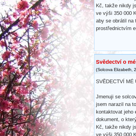
Kč, takže nikdy j
ve výši 350 000 
aby se obrátil na
prostřednictvím 
Svědectví o mé
(
Solcova Elizabeth
,
2
SVĚDECTVÍ MÉ
Jmenuji se solcov
jsem narazil na t
kontaktovat jeho 
dokument, o kter
Kč, takže nikdy j
ve výši 350 000 