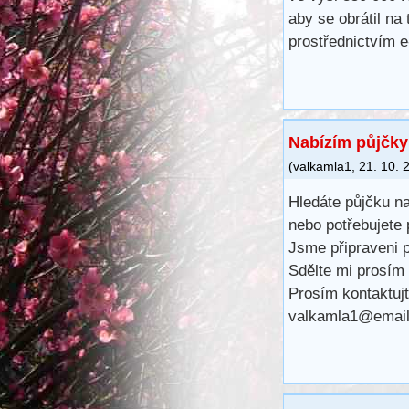
aby se obrátil na
prostřednictvím 
Nabízím půjčk
(
valkamla1
,
21. 10. 
Hledáte půjčku na
nebo potřebujete 
Jsme připraveni 
Sdělte mi prosím 
Prosím kontaktuj
valkamla1@email