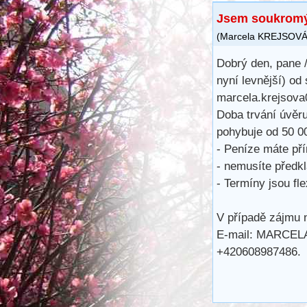
Jsem soukromý 
(
Marcela KREJSOV
Dobrý den, pane /
nyní levnější) od
marcela.krejsov
Doba trvání úvěru
pohybuje od 50 0
- Peníze máte př
- nemusíte předkl
- Termíny jsou fle
V případě zájmu n
E-mail: MARCE
+420608987486.