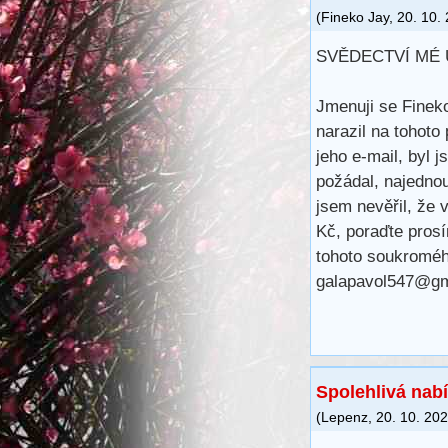
(
Fineko Jay
,
20. 10.
SVĚDECTVÍ MÉ
Jmenuji se Fineko
narazil na tohoto
jeho e-mail, byl 
požádal, najedno
jsem nevěřil, že 
Kč, poraďte prosí
tohoto soukromého
galapavol547@gm
Spolehlivá nab
(
Lepenz
,
20. 10. 20