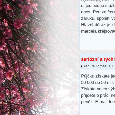
si jedinečné služ
dnes. Peníze čer
záruku, spolehlivo
Hlavní důraz je kl
marcela.krejsov
seriózní a rych
(
Blahuta Tomas
,
19.
Půjčku získáte j
50 000 do 50 mil.
Získáte nejen výh
přijdete o práci 
peněz. E-mail t