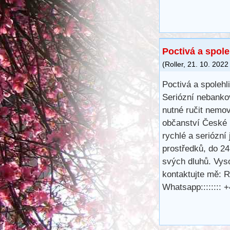
Poctivá a spole
(
Roller
,
21. 10. 2022
Poctivá a spolehl
Seriózní nebanko
nutné ručit nemov
občanství České r
rychlé a seriózní 
prostředků, do 24
svých dluhů. Vys
kontaktujte mě: 
Whatsapp::::::::