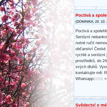
Poctivá a spole
(
DOMINIKA
,
20. 10.
Poctivá a spolehl
Seriózní nebanko
nutné ručit nemov
občanství České r
rychlé a seriózní 
prostředků, do 24
svých dluhů. Vys
kontaktujte mě: 
Whatsapp::::::::
Svědectví o mé