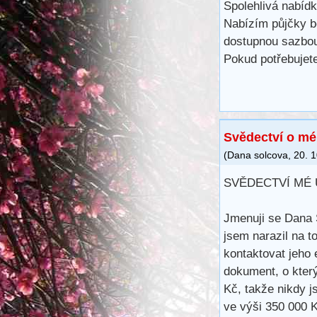
Spolehlivá nabíd
Nabízím půjčky b
dostupnou sazbo
Pokud potřebujete
Svědectví o mé
(
Dana solcova
,
20. 
SVĚDECTVÍ MÉ
Jmenuji se Dana 
jsem narazil na t
kontaktovat jeho 
dokument, o kter
Kč, takže nikdy j
ve výši 350 000 