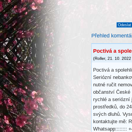
Přehled komentá
Poctivá a spole
(
Roller
,
21. 10. 2022
Poctivá a spolehl
Seriózní nebanko
nutné ručit nemov
občanství České r
rychlé a seriózní 
prostředků, do 24
svých dluhů. Vys
kontaktujte mě: 
Whatsapp::::::::