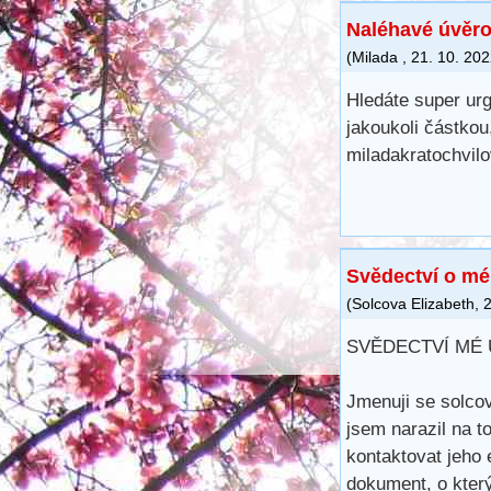
Naléhavé úvěro
(
Milada
,
21. 10. 20
Hledáte super ur
jakoukoli částkou
miladakratochvi
Svědectví o mé
(
Solcova Elizabeth
,
2
SVĚDECTVÍ MÉ
Jmenuji se solcov
jsem narazil na t
kontaktovat jeho 
dokument, o kter