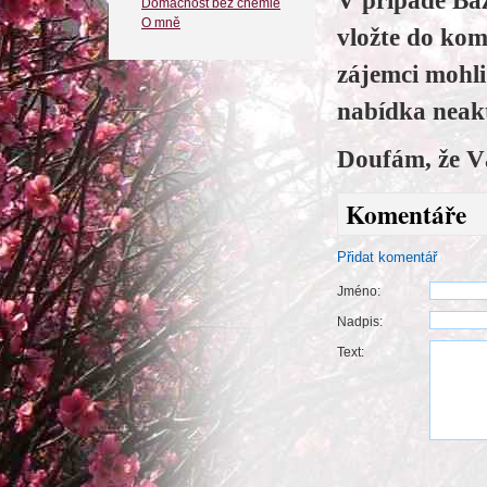
V případě Baz
Domácnost bez chemie
O mně
vložte do kom
zájemci mohl
nabídka neakt
Doufám, že V
Komentáře
Přidat komentář
Jméno:
Nadpis:
Text: