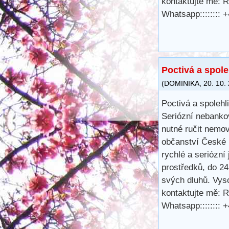
kontaktujte mě: 
Whatsapp::::::::
Poctivá a spole
(
DOMINIKA
,
20. 10.
Poctivá a spolehl
Seriózní nebanko
nutné ručit nemov
občanství České r
rychlé a seriózní 
prostředků, do 24
svých dluhů. Vys
kontaktujte mě: 
Whatsapp::::::::