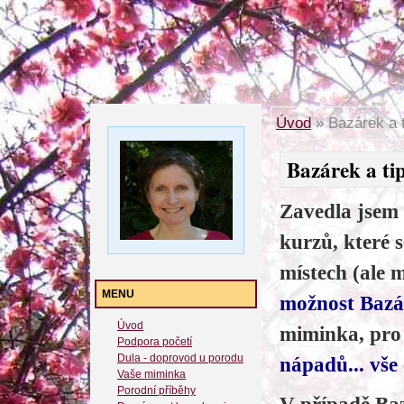
Úvod
»
Bazárek a t
Bazárek a tip
Zavedla jsem
kurzů, které 
místech (ale 
MENU
možnost Baz
Úvod
miminka, pro
Podpora početí
Dula - doprovod u porodu
nápadů... vše 
Vaše miminka
Porodní příběhy