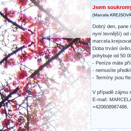
Jsem soukromý 
(
Marcela KREJSOV
Dobrý den, pane /
nyní levnější) od
marcela.krejsov
Doba trvání úvěru
pohybuje od 50 0
- Peníze máte př
- nemusíte předkl
- Termíny jsou fle
V případě zájmu n
E-mail: MARCE
+420608987486.