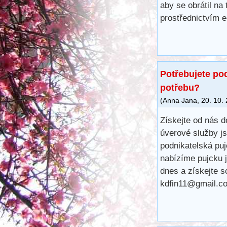
aby se obrátil na
prostřednictvím 
Potřebujete po
potřebu?
(
Anna Jana
,
20. 10.
Získejte od nás d
úverové služby js
podnikatelská pu
nabízíme pujcku j
dnes a získejte s
kdfin11@gmail.c