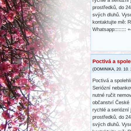
rychlé a seriózní 
prostředků, do 24
svých dluhů. Vys
kontaktujte mě: 
Whatsapp::::::::
Poctivá a spole
(
DOMINIKA
,
20. 10.
Poctivá a spolehl
Seriózní nebanko
nutné ručit nemov
občanství České r
rychlé a seriózní 
prostředků, do 24
svých dluhů. Vys