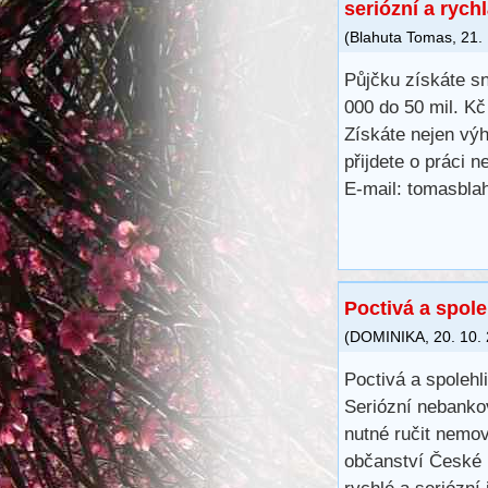
seriózní a rych
(
Blahuta Tomas
,
21.
Půjčku získáte s
000 do 50 mil. K
Získáte nejen výh
přijdete o práci 
E-mail: tomasbl
Poctivá a spole
(
DOMINIKA
,
20. 10.
Poctivá a spolehl
Seriózní nebanko
nutné ručit nemov
občanství České r