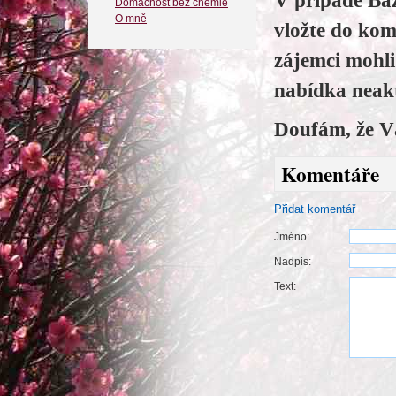
V případě Baz
Domácnost bez chemie
O mně
vložte do kom
zájemci mohl
nabídka neakt
Doufám, že V
Komentáře
Přidat komentář
Jméno:
Nadpis:
Text: