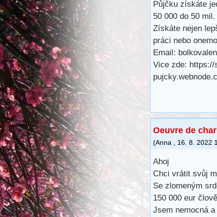
Půjčku získáte j
50 000 do 50 mil.
Získáte nejen lep
práci nebo onemo
Email: bolkoval
Vice zde: https://
pujcky.webnode.
Oeuvre de char
(
Anna
,
16. 8. 2022
Ahoj
Chci vrátit svůj 
Se zlomeným srdc
150 000 eur člově
Jsem nemocná a t