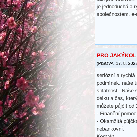
je jednoduchá a r
společnostem. e-
PRO JAKÝKOLI
(
PISOVA
,
17. 8. 202
seriózní a rychlá
podmínek, naše ú
splatnosti. Naše 
délku a čas, kter
můžete půjčit od
- Finanční pomoc
- Okamžitá půjčka
nebankovní,
Kontakt