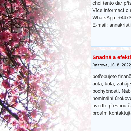
chci tento dar při
Více informací o
WhatsApp: +447
E-mail: annakrist
Snadná a efekti
(
mitrova
,
16. 8. 2022
potřebujete finan
auta, kola, zaháj
pochybnosti. Nab
nominální úrokov
uveďte přesnou čá
prosím kontaktuj