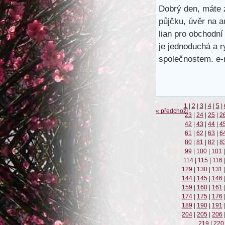
Dobrý den, máte 
půjčku, úvěr na a
lian pro obchodní
je jednoduchá a r
společnostem. e
1
|
2
|
3
|
4
|
5
|
« předchozí
23
|
24
|
25
|
2
42
|
43
|
44
|
4
61
|
62
|
63
|
6
80
|
81
|
82
|
8
99
|
100
|
101
|
114
|
115
|
116
129
|
130
|
131
144
|
145
|
146
159
|
160
|
161
174
|
175
|
176
189
|
190
|
191
204
|
205
|
206
219
|
220