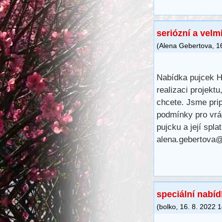
seriózní a velm
(
Alena Gebertova
,
1
Nabídka pujcek Hl
realizaci projekt
chcete. Jsme prip
podmínky pro vrá
pujcku a její spla
alena.gebertova
speciální nabí
(
bolko
,
16. 8. 2022
1