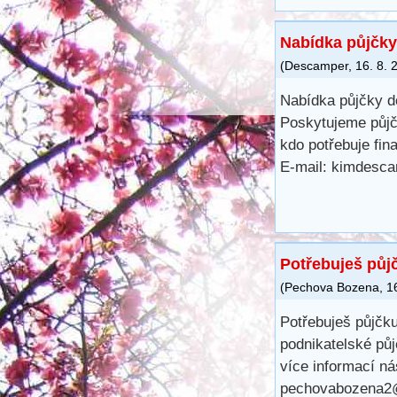
Nabídka půjčky
(
Descamper
,
16. 8. 
Nabídka půjčky d
Poskytujeme půjč
kdo potřebuje fin
E-mail: kimdesc
Potřebuješ půj
(
Pechova Bozena
,
1
Potřebuješ půjčku
podnikatelské půj
více informací ná
pechovabozena2