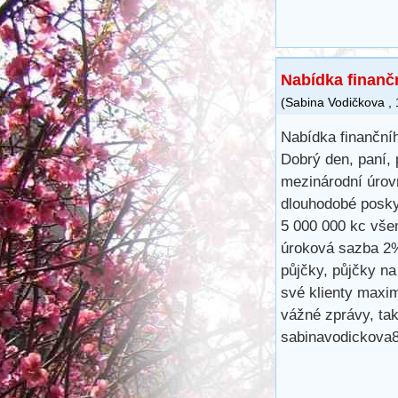
Nabídka finanč
(
Sabina Vodičkova
,
Nabídka finančníh
Dobrý den, paní, 
mezinárodní úrovn
dlouhodobé posky
5 000 000 kc všem
úroková sazba 2%.
půjčky, půjčky na
své klienty maxim
vážné zprávy, ta
sabinavodickova