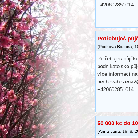
+420602851014
Potřebuješ půj
(
Pechova Bozena
,
1
Potřebuješ půjčku
podnikatelské půj
více informací ná
pechovabozena2
+420602851014
50 000 kc do 10
(
Anna Jana
,
16. 8. 