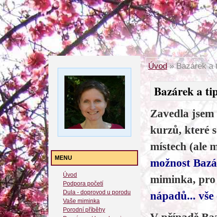
Úvod
»
Bazárek a t
Bazárek a tip
Zavedla jsem
kurzů, které 
místech (ale 
MENU
možnost Baz
Úvod
miminka, pro
Podpora početí
Dula - doprovod u porodu
nápadů... vše 
Vaše miminka
Porodní příběhy