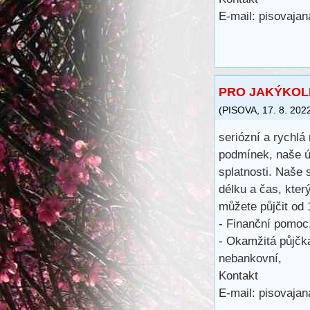
E-mail: pisovaj
PRO JAKÝKOLI
(
PISOVA
,
17. 8. 202
seriózní a rychlá
podmínek, naše ú
splatnosti. Naše 
délku a čas, kter
můžete půjčit od
- Finanční pomoc
- Okamžitá půjčka
nebankovní,
Kontakt
E-mail: pisovaj