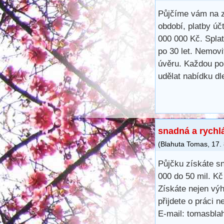
Půjčíme vám na z
období, platby úč
000 000 Kč. Spla
po 30 let. Nemovi
úvěru. Každou po
udělat nabídku d
snadná a rychl
(
Blahuta Tomas
,
17.
Půjčku získáte s
000 do 50 mil. K
Získáte nejen výh
přijdete o práci 
E-mail: tomasbl