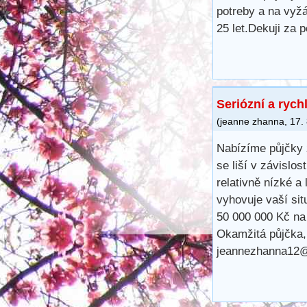
potreby a na vyž
25 let.Dekuji za
Seriózní a rych
(
jeanne zhanna
,
17.
Nabízíme půjčky 
se liší v závislo
relativně nízké a 
vyhovuje vaší sit
50 000 000 Kč na
Okamžitá půjčka,
jeannezhanna12