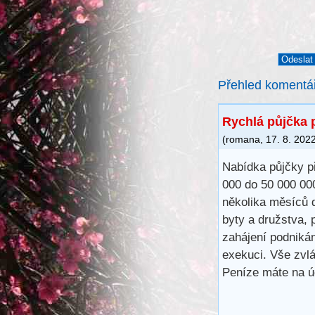
Přehled komentá
Rychlá půjčka p
(
romana
,
17. 8. 202
Nabídka půjčky p
000 do 50 000 000
několika měsíců d
byty a družstva, 
zahájení podnikán
exekuci. Vše zvl
Peníze máte na ú