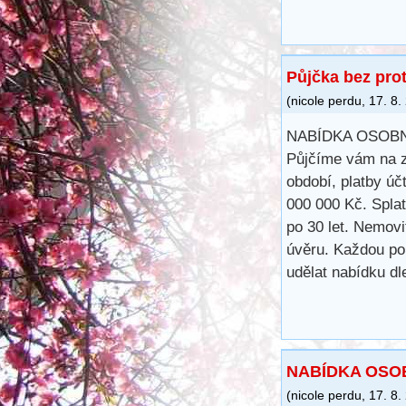
Půjčka bez pro
(
nicole perdu
,
17. 8.
NABÍDKA OSOB
Půjčíme vám na z
období, platby úč
000 000 Kč. Spla
po 30 let. Nemovi
úvěru. Každou po
udělat nabídku d
NABÍDKA OSO
(
nicole perdu
,
17. 8.