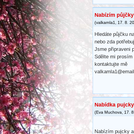
Nabízím půjčk
(
valkamla1
,
17. 8. 2
Hledáte půjčku na
nebo zda potřebuj
Jsme připraveni 
Sdělte mi prosím 
kontaktujte mě
valkamla1@email
Nabídka pujcky 
(
Eva Muchova
,
17. 8
Nabízím pujcky a