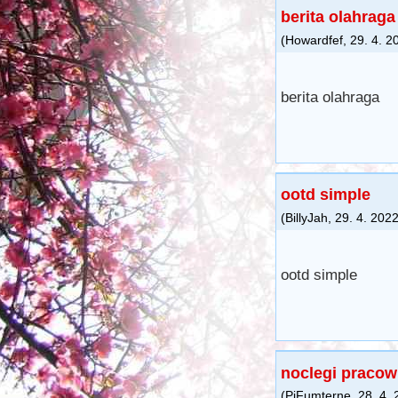
berita olahraga
(
Howardfef
,
29. 4. 2
berita olahraga
ootd simple
(
BillyJah
,
29. 4. 202
ootd simple
noclegi pracow
(
PiFumterne
,
28. 4.