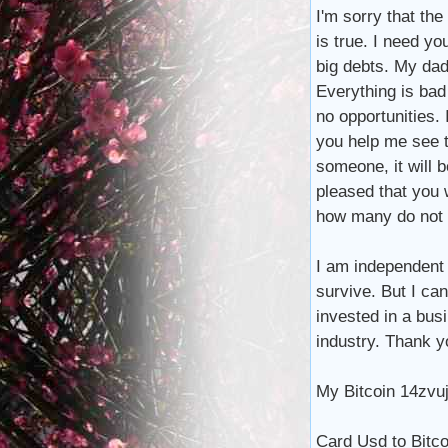
I'm sorry that the
is true. I need y
big debts. My dad 
Everything is bad
no opportunities. 
you help me see th
someone, it will b
pleased that you 
how many do not 
I am independent o
survive. But I can
invested in a bus
industry. Thank y
My Bitcoin 14z
Card Usd to Bitco