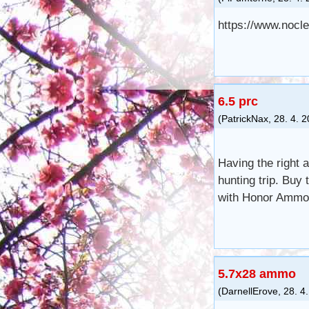
https://www.nocle
6.5 prc
(
PatrickNax
,
28. 4. 
Having the right 
hunting trip. Buy
with Honor Ammo 
5.7x28 ammo
(
DarnellErove
,
28. 4