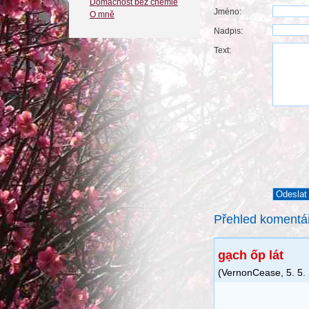
Domácnost bez chemie
Jméno:
O mně
Nadpis:
Text:
Přehled komentá
gạch ốp lát
(
VernonCease
,
5. 5.