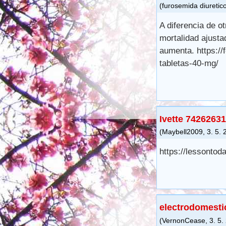
(
furosemida diuretic
A diferencia de 
mortalidad ajusta
aumenta. https://
tabletas-40-mg/
Ivette 7426263
(
Maybell2009
,
3. 5.
https://lessontod
electrodomesti
(
VernonCease
,
3. 5.