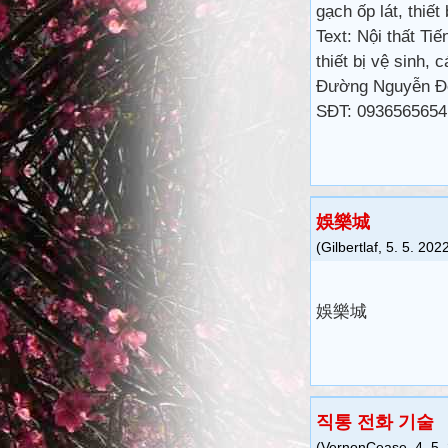
gạch ốp lát, thiết
Text: Nội thất Ti
thiết bị vệ sinh, 
Đường Nguyễn Đệ
SĐT: 0936565654,
娛樂城
(
Gilbertlaf
,
5. 5. 202
娛樂城
직통 전화 기술
(
VernonCease
,
4. 5.