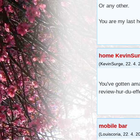
Or any other.
You are my last h
home KevinSu
(
KevinSurge
,
22. 4. 
You've gotten ama
review-hur-du-eff
mobile bar
(
Louiscoria
,
22. 4. 2