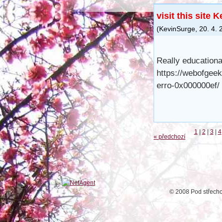
visit this site 
(
KevinSurge
,
20. 4. 
Really educationa
https://webofgeek
erro-0x000000ef/
1
|
2
|
3
|
4
« předchozí
© 2008 Pod střech