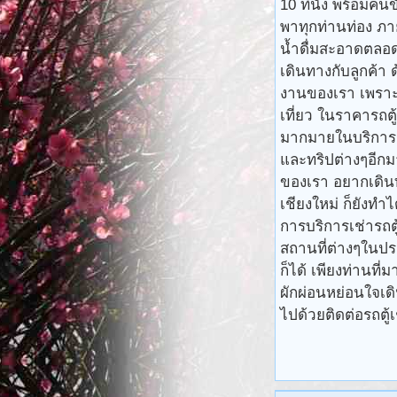
10 ที่นั่ง พร้อม
พาทุกท่านท่อง ภา
น้ำดื่มสะอาดตลอ
เดินทางกับลูกค้า
งานของเรา เพราะ
เที่ยว ในราคารถตู้
มากมายในบริการรถ
และทริปต่างๆอีกมา
ของเรา อยากเดิน
เชียงใหม่ ก็ยังท
การบริการเช่ารถต
สถานที่ต่างๆในปร
ก็ได้ เพียงท่านที
ผักผ่อนหย่อนใจเด
ไปด้วยติดต่อรถตู