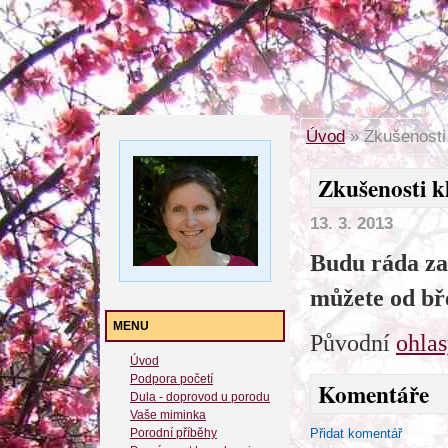
Úvod
»
Zkušenosti 
Zkušenosti k
13. 3. 2013
Budu ráda za 
můžete od bř
MENU
Původní
ohla
Úvod
Podpora početí
Komentáře
Dula - doprovod u porodu
Vaše miminka
Porodní příběhy
Přidat komentář