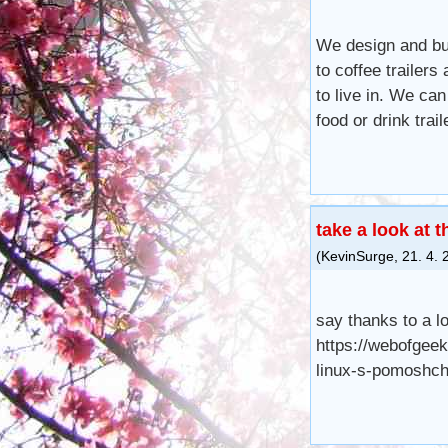
We design and bui
to coffee trailer
to live in. We ca
food or drink trai
take a look at 
(
KevinSurge
,
21. 4. 
say thanks to a lo
https://webofgeek
linux-s-pomoshch