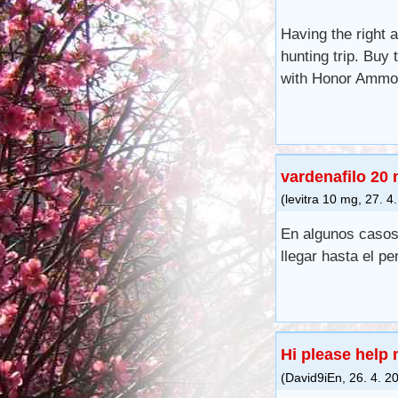
Having the right 
hunting trip. Buy
with Honor Ammo 
vardenafilo 20
(
levitra 10 mg
,
27. 4
En algunos casos,
llegar hasta el pe
Hi please help
(
David9iEn
,
26. 4. 2