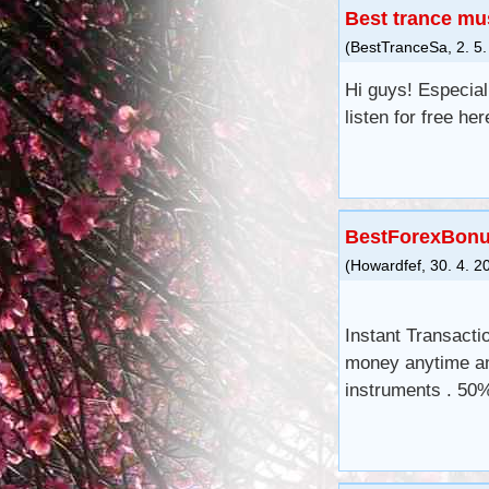
Best trance mu
(
BestTranceSa
,
2. 5
Hi guys! Especial
listen for free he
BestForexBon
(
Howardfef
,
30. 4. 2
Instant Transacti
money anytime an
instruments . 50