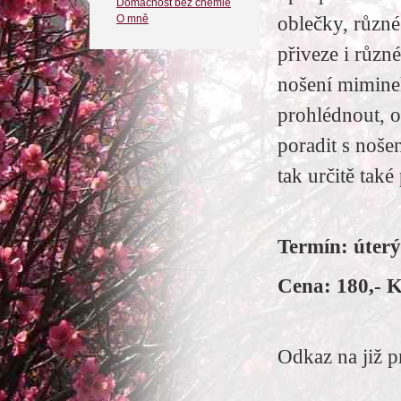
Domácnost bez chemie
O mně
oblečky, různé
přiveze i různ
nošení miminek
prohlédnout, o
poradit s noše
tak určitě také 
Termín: úterý 
Cena: 180,- K
Odkaz na již p