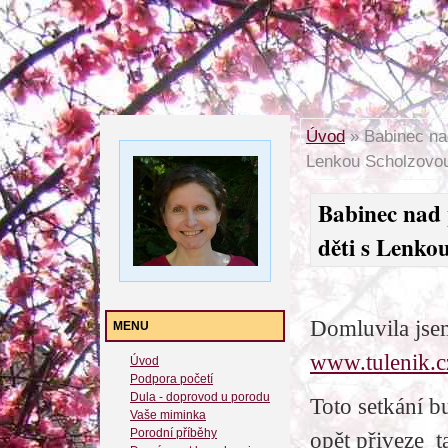
Úvod
»
Babinec nad
Lenkou Scholzovo
Babinec nad 
děti s Lenko
Domluvila jse
MENU
www.tulenik.c
Úvod
Podpora početí
Dula - doprovod u porodu
Toto setkání 
Vaše miminka
Porodní příběhy
opět přiveze t