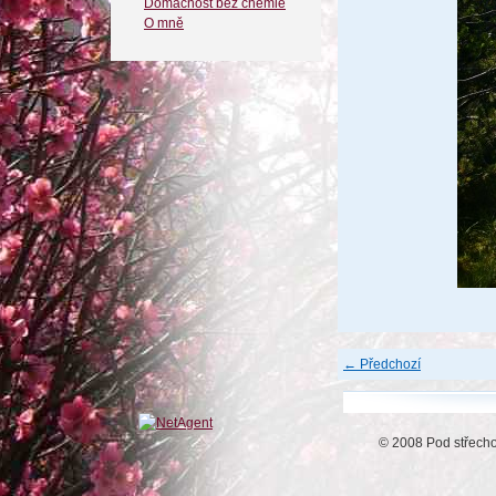
Domácnost bez chemie
O mně
← Předchozí
© 2008 Pod střech