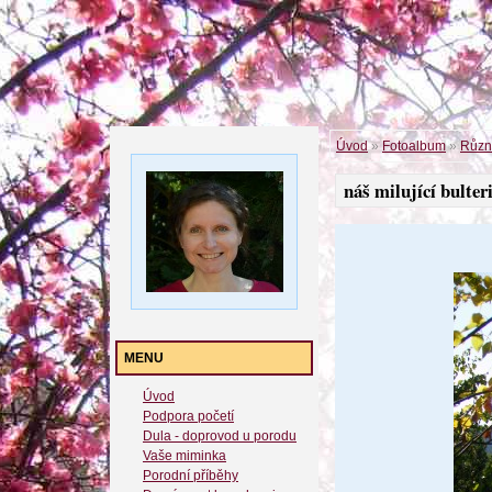
Úvod
»
Fotoalbum
»
Různ
náš milující bulter
MENU
Úvod
Podpora početí
Dula - doprovod u porodu
Vaše miminka
Porodní příběhy