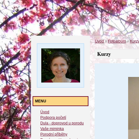
Úvod
»
Fotoalbum
»
Kurz
Kurzy
MENU
Úvod
Podpora početí
Dula - doprovod u porodu
Vaše miminka
Porodní příběhy