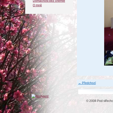
Domácnost bez chemie
O mně
← Předchozí
© 2008 Pod střech