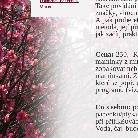
Domácnost bez chemie
Také povídání 
O mně
značky, vhodné
A pak prober
metoda, její př
jak začít, pra
Cena:
250,- K
maminky z minu
zopakovat nebo
maminkami. Zv
které se popř.
programu (viz.
Co s sebou:
p
panenku/plyšák
při přihlašová
Voda, čaj bude