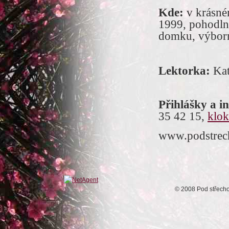
Kde:
v krásné
1999, pohodln
domku, výborn
Lektorka:
Ka
Přihlášky a i
35 42 15,
klo
www.podstrec
© 2008 Pod střech