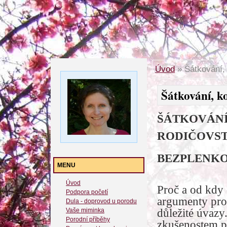
Úvod
»
Šátkování, 
Šátkování, k
ŠÁTKOVÁNÍ
RODIČOVST
BEZPLENK
MENU
Úvod
Proč a od kdy 
Podpora početí
argumenty pro a
Dula - doprovod u porodu
Vaše miminka
důležité úvaz
Porodní příběhy
zkušenostem p