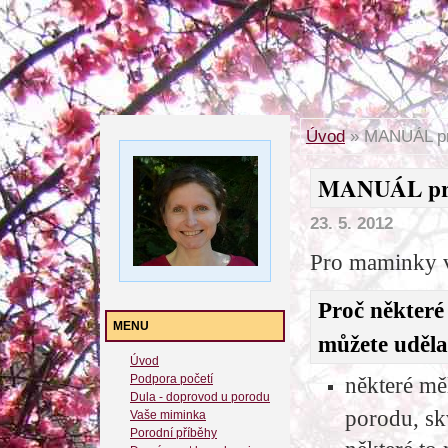
Úvod
»
MANUÁL pr
MANUÁL pro
23. 5. 2012
Pro maminky v 
Proč některé
MENU
můžete uděla
Úvod
Podpora početí
některé měl
Dula - doprovod u porodu
porodu, sk
Vaše miminka
Porodní příběhy