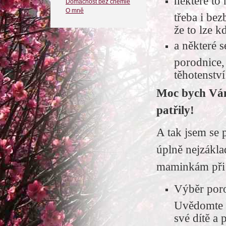
některé to 
Domácnost bez chemie
O mně
třeba i bez
že to lze k
a některé 
porodnice,
těhotenství
Moc bych Vám 
patřily!
A tak jsem se 
úplně nejzákla
maminkám při 
Výběr porod
Uvědomte s
své dítě a 