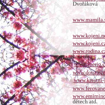
Dvořáková
www.mamila.
www.kojeni.n
www.kojeni.c
www.rodina.
kojení)
www.aperio.c
www.dona.or
www.krestni-
www.ferovane
www.emimino
dětech atd.