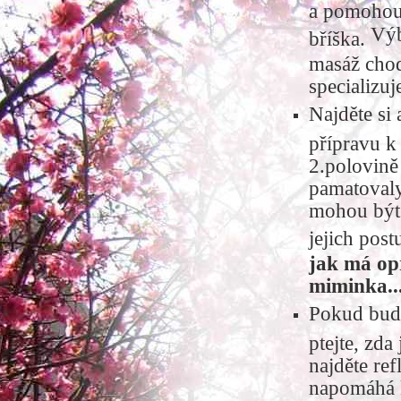
a pomohou 
Výbo
bříška.
masáž chodi
specializuj
Najděte si 
přípravu k
2.polovině 
pamatovaly
mohou být 
jejich post
jak má op
miminka..
Pokud bude
ptejte, zda
najděte ref
napomáhá