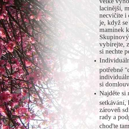
velké výho
lacinější, 
necvičíte i
je, když s
maminek kv
Skupinovýc
vybírejte, 
si nechte p
Individuál
potřebné "
individuáln
si domlouv
Najděte si
setkávání,
zároveň sdí
rady a pod
choďte ta