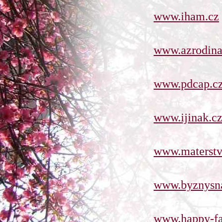
www.iham.cz
www.azrodina
www.pdcap.c
www.ijinak.c
www.materstv
www.byznysn
www.happy-fa