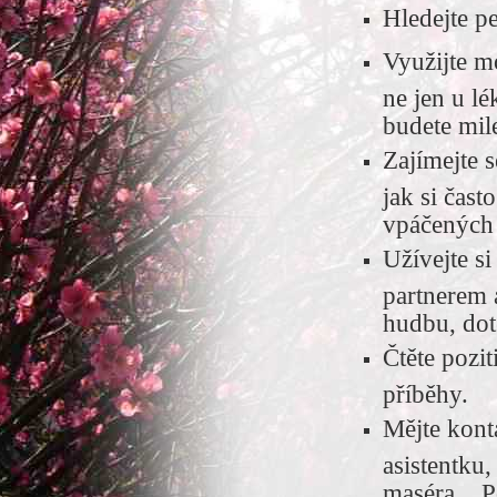
Hledejte p
Využijte m
ne jen u l
budete mil
Zajímejte 
jak si čas
vpáčených 
Užívejte si
partnerem 
hudbu, dot
Čtěte pozi
příběhy.
Mějte kont
asistentku,
maséra... P