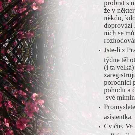
probrat s 
že v někter
někdo, kdo
doprovází 
nich se mů
rozhodování
Jste-li z Pr
týdne těho
(i ta velká
zaregistruj
porodnici 
pohodu a č
své mimink
Promyslete
asistentka, 
Cvičte. Ve