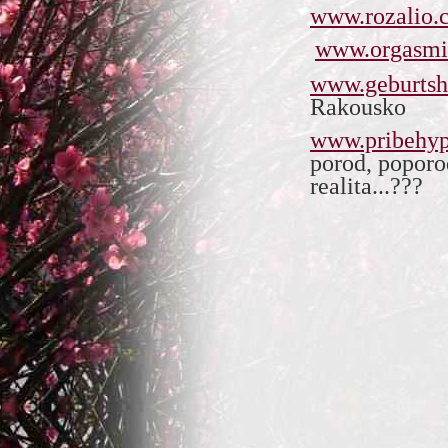
www.rozalio.
www.orgasmi
www.geburtsha
Rakousko
www.pribehyp
porod, poporod
realita...???