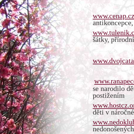
www.cenap.c
antikoncepce,
www.tulenik.
šátky, přírodn
www.dvojcata
www.ranapec
se narodilo 
postižením
www.hostcz.o
děti v náročné
www.nedoklu
nedonošených