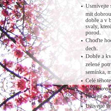
Usmívejte 
mít dobrou
dobře a v b
svaly, kter
porod.
Choďte hod
dech.
Dobře a kva
zelené potr
semínka, m
Celé těhot
lněného ol
Pečujte o s
Užívejte s