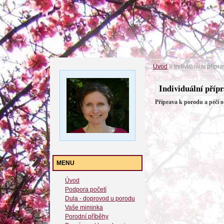
Úvod
»
Individuální přípr
Individuální příp
Příprava k porodu a péči o
MENU
Úvod
Podpora početí
Dula - doprovod u porodu
Vaše miminka
Porodní příběhy