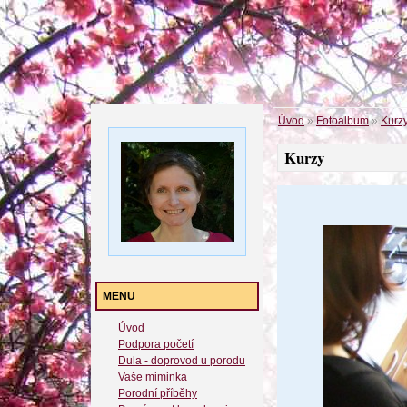
Úvod
»
Fotoalbum
»
Kurz
Kurzy
MENU
Úvod
Podpora početí
Dula - doprovod u porodu
Vaše miminka
Porodní příběhy