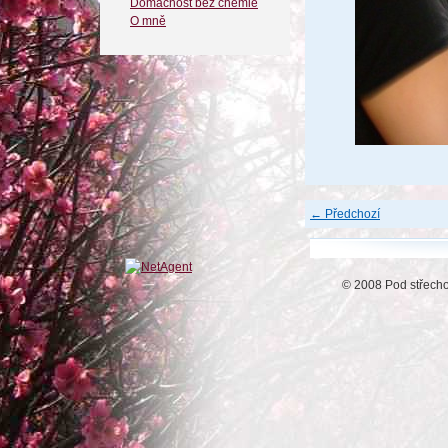
Domácnost bez chemie
O mně
← Předchozí
© 2008 Pod střech